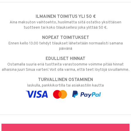
ILMAINEN TOIMITUS YLI 50 €
Aina maksuton vaihtoehto, huolimatta siitä ostatko yksittäisen
tuotteen tai koko tilauksellesi joka ylittää 50 €.
NOPEAT TOIMITUKSET
Ennen kello 13.00 tehdyt tilaukset lähetetään normaalisti samana
päivänä
EDULLISET HINNAT
Ostamalla suuria eriä tuotteita varastoomme voimme pitää hinnat
alhaisina juuri Sinua varten! Voit olla varma, että teet löytöjä sivuillamme.
TURVALLINEN OSTAMINEN
laskulla, pankkikortilla tai asiakastilin kautta