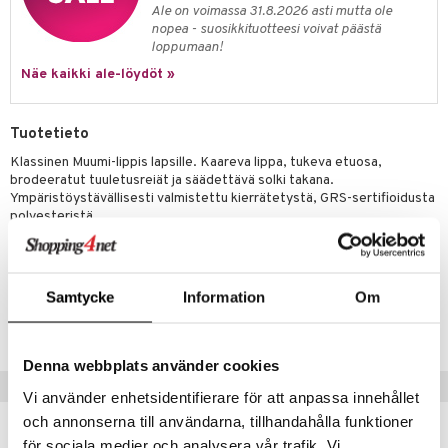
ney
elyvaunut
Ale on voimassa 31.8.2026 asti mutta ole
O Super Heroes
mintahahmot
nopea - suosikkituotteesi voivat päästä
ney Prinsessat
ettävät lelut
loppumaan!
ic
eli
Näe kaikki ale-löydöt »
zen
Tuotetieto
mähäkkimies
Klassinen Muumi-lippis lapsille. Kaareva lippa, tukeva etuosa,
ry Potter
brodeeratut tuuletusreiät ja säädettävä solki takana.
Ympäristöystävällisesti valmistettu kierrätetystä, GRS-sertifioidusta
lo Kitty
polyesteristä.
.L.
Materiaali: 100 % kierrätettyä polyesteriä.
mmi Lehmä
Tuotenumero
Samtycke
Information
Om
le
TMX83-1-485
umi
Denna webbplats använder cookies
le
Vinkkejä sinulle
Vi använder enhetsidentifierare för att anpassa innehållet
 Patrol
och annonserna till användarna, tillhandahålla funktioner
för sociala medier och analysera vår trafik. Vi
pi Pitkätossu