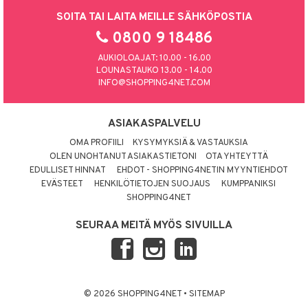
SOITA TAI LAITA MEILLE SÄHKÖPOSTIA
0800 9 18486
AUKIOLOAJAT: 10.00 - 16.00
LOUNASTAUKO 13.00 - 14.00
INFO@SHOPPING4NET.COM
ASIAKASPALVELU
OMA PROFIILI
KYSYMYKSIÄ & VASTAUKSIA
OLEN UNOHTANUT ASIAKASTIETONI
OTA YHTEYTTÄ
EDULLISET HINNAT
EHDOT - SHOPPING4NETIN MYYNTIEHDOT
EVÄSTEET
HENKILÖTIETOJEN SUOJAUS
KUMPPANIKSI
SHOPPING4NET
SEURAA MEITÄ MYÖS SIVUILLA
© 2026 SHOPPING4NET
•
SITEMAP