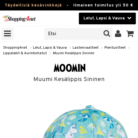
Täydellisiä kesävinkkejä
-
Ilmainen toimitus yli 50 €
Lelut, Lapsi & Vauva
ERKKEJÄ
Kauneudenhoito
JAT
UOTTEITA
Piilolinssit
Shopping4net
»
Lelut, Lapsi & Vauva
»
Lastenvaatteet
»
Pientuotteet
»
Lippalakit & Aurinkohatut
»
Muumi Kesälippis Sininen
Luontaistuotteet
u
Apteekki
lumateriaalit
Muumi Kesälippis Sininen
atteet
lusetti
lukirjat
Fitness
kirjat
t
Koti & Sisustus
gingsit
rvikkeet
rjat
atteet & Sukat
Lelut, Lapsi & Vauva
luvaha
Tuotemerkkejä
ja maalaa
Kampanjat
otteet