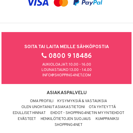
SOITA TAI LAITA MEILLE SÄHKÖPOSTIA
0800 9 18486
AUKIOLOAJAT: 10.00 - 16.00
LOUNASTAUKO 13.00 - 14.00
INFO@SHOPPING4NET.COM
ASIAKASPALVELU
OMA PROFIILI
KYSYMYKSIÄ & VASTAUKSIA
OLEN UNOHTANUT ASIAKASTIETONI
OTA YHTEYTTÄ
EDULLISET HINNAT
EHDOT - SHOPPING4NETIN MYYNTIEHDOT
EVÄSTEET
HENKILÖTIETOJEN SUOJAUS
KUMPPANIKSI
SHOPPING4NET