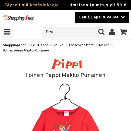
Täydellisiä kesävinkkejä
-
Ilmainen toimitus yli 50 €
Lelut, Lapsi & Vauva
ERKKEJÄ
Kauneudenhoito
JAT
UOTTEITA
Piilolinssit
Shopping4net
»
Lelut, Lapsi & Vauva
»
Lastenvaatteet
»
Mekot
»
Iloinen Peppi Mekko Punainen
Luontaistuotteet
u
Apteekki
lumateriaalit
Iloinen Peppi Mekko Punainen
atteet
lusetti
lukirjat
Fitness
kirjat
t
Koti & Sisustus
gingsit
rvikkeet
rjat
atteet & Sukat
Lelut, Lapsi & Vauva
luvaha
Tuotemerkkejä
ja maalaa
Kampanjat
otteet