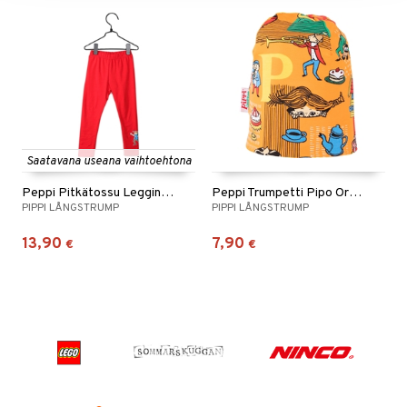
Saatavana useana vaihtoehtona
Peppi Pitkätossu Leggingsit Punaiset
Peppi Trumpetti Pipo Oranssi
PIPPI LÅNGSTRUMP
PIPPI LÅNGSTRUMP
13,90
7,90
€
€