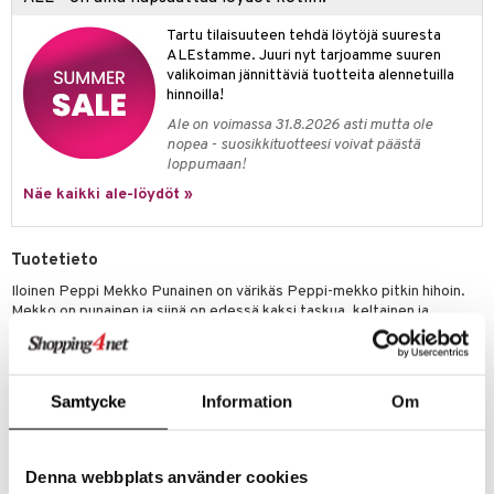
ney Prinsessat
ettävät lelut
ic
Tartu tilaisuuteen tehdä löytöjä suuresta
eli
ALEstamme. Juuri nyt tarjoamme suuren
valikoiman jännittäviä tuotteita alennetuilla
zen
hinnoilla!
mähäkkimies
Ale on voimassa 31.8.2026 asti mutta ole
nopea - suosikkituotteesi voivat päästä
ry Potter
loppumaan!
lo Kitty
Näe kaikki ale-löydöt »
.L.
Tuotetieto
mmi Lehmä
Iloinen Peppi Mekko Punainen on värikäs Peppi-mekko pitkin hihoin.
le
Mekko on punainen ja siinä on edessä kaksi taskua, keltainen ja
oranssi. Edessä on Peppi-painatus, jossa hän tanssii ja huvittelee
umi
yhdessä herra Tossavaisen kanssa.
le
Muuta
Samtycke
Information
Om
Materiaali: 95 % BCI-puuvillaa, 5 % elastaania.
 Patrol
pi Pitkätossu
Tuotenumero
Denna webbplats använder cookies
sa Possu