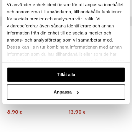
TPI54-1-96
Vi använder enhetsidentifierare för att anpassa innehållet
 MASKS
och annonserna till användarna, tillhandahålla funktioner
för sociala medier och analysera vår trafik. Vi
kemon
Vinkkejä sinulle
vidarebefordrar även sådana identifierare och annan
ållan
information från din enhet till de sociala medier och
er Mario
annons- och analysföretag som vi samarbetar med.
Dessa kan i sin tur kombinera informationen med annan
ru & Pesonen
information som du har tillhandahållit eller som de har
samlat in när du har använt deras tjänster. Du godkänner
våra cookies vid fortsatt användande av vår webbplats.
Tillåt alla
Saatavana useana vaihtoehtona
Saatavana useana vaihtoehtona
Anpassa
Peppi Leggingsit Punainen/Oranssi
Peppi Pitkätossu Leggingsit Keltaiset
PIPPI LÅNGSTRUMP
PIPPI LÅNGSTRUMP
8,90
13,90
€
€