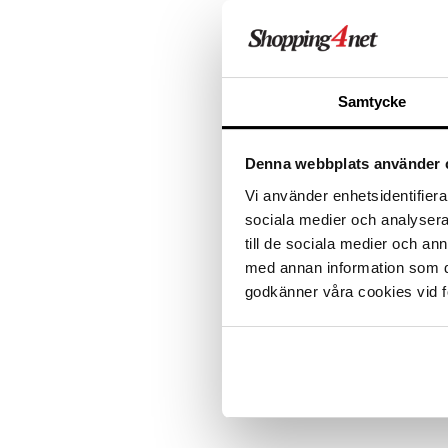
ALE - on aika napsautta
Radio-ohjattavat
Tarvikkeet
LEGO Disney
Gabby's Dollhouse
Peppi Laiva
Brio
Lamput
Kuolalaput
Rakenna & Palikat
Toiminta
LEGO Disney Princess
Happy Friends
Peppi Pitkätossu
Jabadabado
Lasten Huonekalut
Lasten aterimet
Aurinkolasit
Tartu tila
Huvikumpu
nyt tarjoa
Tunnettuja hahmoja
Turvallisuus
LEGO DUPLO
L.O.L.
Micki
BRIO Builder
Matot
Ruoka- &
Hatut ja lakit
Babysitterit
alennetuill
Säilytyslaatikot
Ulkoleikit
LEGO Friends
Magtoys
Geomag
Autot
Säilytys
Hiustarvikkeita
Leluviltti
Samtycke
Tuttipullot & Tarvikkeet
Ale on voi
Vauvalelut
LEGO Minecraft
Nukentarvikkeita
Magformers
Babblarna
Rantaleikit
Sängyn vaatteet
Korut
Mobiilit
suosikkitu
Vesipullot & Tarvikkeet
LEGO Ninjago
Rubens Barn
Palikat
Batman
Ulkoleikit
Ajoneuvot
Muut
Purulelut & helistimet
Näe kaikk
LEGO Speed Champions
Skrållan
Työkalut
Bolibompa
Ulkopelit
Aktiviteettilelut
Rahapussit
Vauvajumppa
Denna webbplats använder 
LEGO Spidey
Steffi Love
Disney
Kävelyvaunut
Vi använder enhetsidentifierar
LEGO Super Heroes
Toimintahahmot
Disney Prinsessat
Vedettävät lelut
Tuotetieto
sociala medier och analysera 
Sonic
Eemeli
Hauskat Muumi-sukat lapsille. Va
till de sociala medier och a
Frozen
puuvillasekoitteesta.
med annan information som du 
Hämähäkkimies
Materiaali
: 80% puuvillaa, 18% p
godkänner våra cookies vid f
Harry Potter
Hello Kitty
Tuotenumero
L.O.L.
TME46-1-9D
Mimmi Lehmä
Mulle
Muumi
Nalle