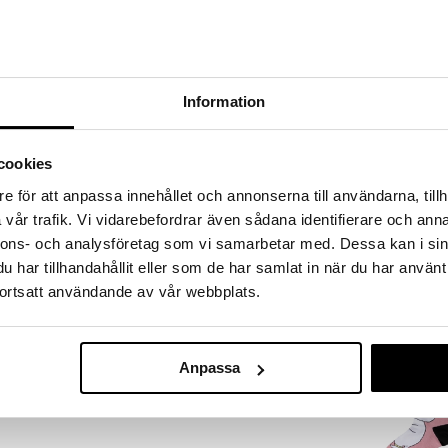
a löydöt kotiin!
isuuteen tehdä löytöjä suuresta ALEstamme. Juuri
mme suuren valikoiman jännittäviä tuotteita
a hinnoilla!
Information
massa 31.8.2026 asti mutta ole nopea -
otteesi voivat päästä loppumaan!
i ale-löydöt »
cookies
Saatavana
e för att anpassa innehållet och annonserna till användarna, tillh
vaihtoe
vår trafik. Vi vidarebefordrar även sådana identifierare och anna
Kukka Haisuli 
lmistettu pehmeästä ja joustavasta
nnons- och analysföretag som vi samarbetar med. Dessa kan i sin
MUMIN
har tillhandahållit eller som de har samlat in när du har använt
olyamidia, 2% elastaania.
3,50
ortsatt användande av vår webbplats.
€
Anpassa