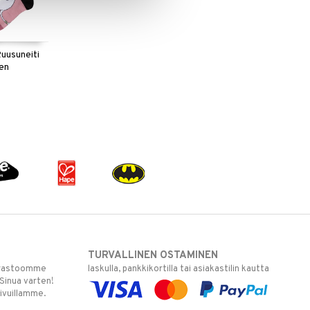
uusuneiti
en
TURVALLINEN OSTAMINEN
varastoomme
laskulla, pankkikortilla tai asiakastilin kautta
 Sinua varten!
sivuillamme.