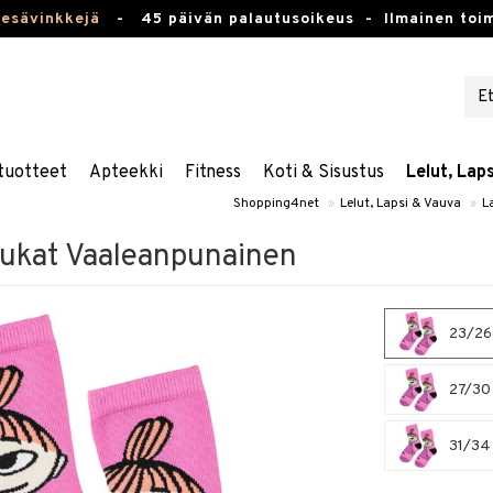
kesävinkkejä
-
45 päivän palautusoikeus -
Ilmainen toim
tuotteet
Apteekki
Fitness
Koti & Sisustus
Lelut, Lap
Shopping4net
»
Lelut, Lapsi & Vauva
»
L
ukat Vaaleanpunainen
23/26 
27/30 
31/34 