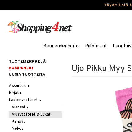
Täydellisiä 
Kauneudenhoito
Piilolinssit
Luontais
TUOTEMERKKEJÄ
Ujo Pikku Myy S
KAMPANJAT
UUSIA TUOTTEITA
Askartelu
Kirjat
Askartelumateriaalit
Lastenvaatteet
Askartelusetti
Askartelukirjat
Helmet
Maalauskirjat
Alaosat
Koulutarvikkeet
Päiväkirjat
Alusvaatteet & Sukat
Leggingsit
Muovailuvaha
Kengät
Piirrä ja maalaa
Mekot