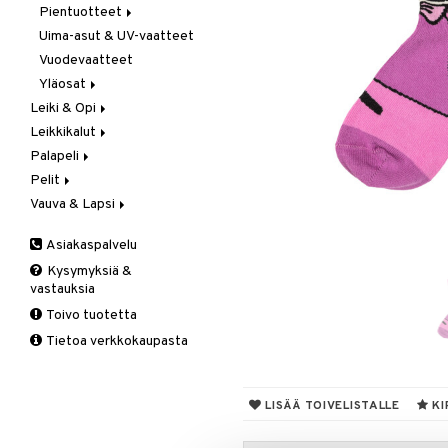
Taikuus
Pientuotteet
Tarrat
Uima-asut & UV-vaatteet
Lippalakit &
Aurinkohatut
Vuodevaatteet
Yläosat
Leiki & Opi
Hupparit ja colleget
Leikkikalut
Opetuslelut
T-paidat
Palapeli
Oppimispelit
Ajoneuvot
Pelit
Soittimet
Eläimet
1000 palaa
Autoradat
Vauva & Lapsi
Testikitit
Joulukalentereita
1500 palaa
Lastenpelit
Autot
Fur Real
Keinuhevoset &
200-500 palaa
Seurapelit
Hoitolaukut
Junat
Hahmot
Asiakaspalvelu
Keinueläimet
3D-Palapeli
Taskupelit
Huolehdi
Palokunta
Littlest Pet Shop
Kylpylelut
Kysymyksiä &
Lasten palapelit
Juhlat
Poliisi
Maatila
Ihonhoito
vastauksia
LEGO
Palapelien
Kylpytakit ja
Työajoneuvot
Schleich - Muinaisajan
Kylpyhuone
Naamiaiset
Toivo tuotetta
Leiki kotia
oheistarvikkeet
käsipyyhkeet
Botanicals
Schleich-Hevoset
Pyyhkeet
Tarvikkeet
Tietoa verkkokaupasta
Nuket
Lastenvaunutarvikkeita
Fortnite
Keittiö &
Schleich-Wild Life
Tutit & Tarvikkeet
keittiötarvikkeet
Nukkekoti
Matkalle
LEGO Bluey
Baby Born
Zhu Zhu Pets
Siivous
Pehmolelut
Raskaana/Äiti
LEGO City
Barbie
Lundby
Autossa
LISÄÄ TOIVELISTALLE
KI
Playmobil
Sisustus
LEGO Classic
Cocomelon
Lundby Tukholma
Laukut
Raskaus & imetys
Puulelut
Syöminen
LEGO Creator
Disney Prinsessat
Muumi
Sateenvarjot
Koristelu