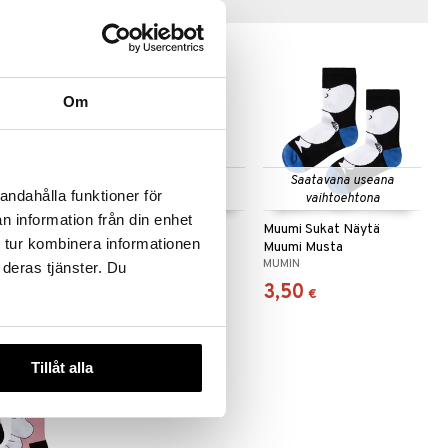
Vinkkejä sinulle
Om
 useana
Saatavana useana
Saatavana useana
andahålla funktioner för
htona
vaihtoehtona
vaihtoehtona
n information från din enhet
Sukat Anil
Muumi Sukat Hauska
Muumi Sukat Näytä
 tur kombinera informationen
Haisuli Musta
Muumi Musta
MUMIN
MUMIN
 deras tjänster. Du
3,50
3,50
€
€
Tillåt alla