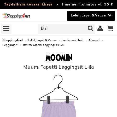
Täydellisiä kesävinkkejä
-
Ilmainen toimitus yli 50 €
Lelut, Lapsi & Vauva
ERKKEJÄ
Kauneudenhoito
JAT
UOTTEITA
Piilolinssit
Shopping4net
»
Lelut, Lapsi & Vauva
»
Lastenvaatteet
»
Alaosat
»
Leggingsit
»
Muumi Tapetti Leggingsit Liila
Luontaistuotteet
u
Apteekki
lumateriaalit
Muumi Tapetti Leggingsit Liila
atteet
lusetti
lukirjat
Fitness
kirjat
t
Koti & Sisustus
gingsit
rvikkeet
rjat
Lelut, Lapsi & Vauva
luvaha
atteet & Sukat
Tuotemerkkejä
ja maalaa
Kampanjat