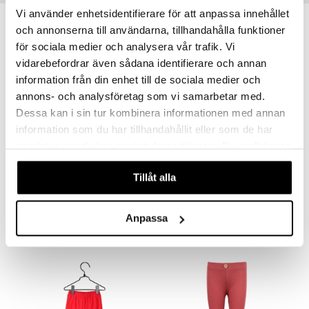
Vi använder enhetsidentifierare för att anpassa innehållet
sa Possu
-38%
och annonserna till användarna, tillhandahålla funktioner
 MASKS
för sociala medier och analysera vår trafik. Vi
vidarebefordrar även sådana identifierare och annan
kemon
information från din enhet till de sociala medier och
ållan
annons- och analysföretag som vi samarbetar med.
Dessa kan i sin tur kombinera informationen med annan
er Mario
information som du har tillhandahållit eller som de har
ru & Pesonen
Saatavana useana vaihtoehtona
Saatavana useana vaihtoehtona
samlat in när du har använt deras tjänster. Du godkänner
våra cookies vid fortsatt användande av vår webbplats.
Muumi Leggingsit Punaiset
Peppi Pitkätossu Leggingsit Keltaiset
Tillåt alla
MUMIN
PIPPI LÅNGSTRUMP
4,90
13,90
7,90
€
(
€
)
€
Anpassa