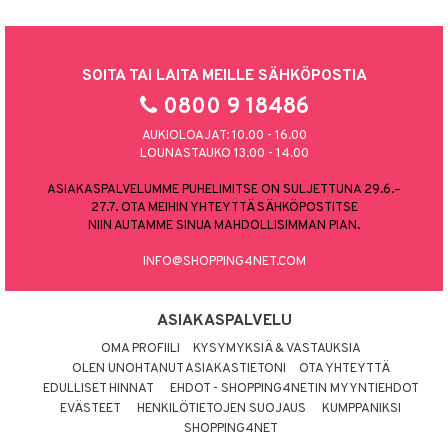
SOITA TAI LAITA MEILLE SÄHKÖPOSTIA
0800 9 18486
AUKIOLOAJAT: 10.00 - 16.00
LOUNASTAUKO 13.00 - 14.00
ASIAKASPALVELUMME PUHELIMITSE ON SULJETTUNA 29.6.–
27.7. OTA MEIHIN YHTEYTTÄ SÄHKÖPOSTITSE
NIIN AUTAMME SINUA MAHDOLLISIMMAN PIAN.
INFO@SHOPPING4NET.COM
ASIAKASPALVELU
OMA PROFIILI
KYSYMYKSIÄ & VASTAUKSIA
OLEN UNOHTANUT ASIAKASTIETONI
OTA YHTEYTTÄ
EDULLISET HINNAT
EHDOT - SHOPPING4NETIN MYYNTIEHDOT
EVÄSTEET
HENKILÖTIETOJEN SUOJAUS
KUMPPANIKSI
SHOPPING4NET