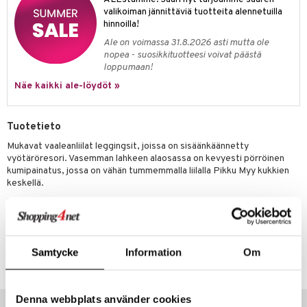
ney
elyvaunut
valikoiman jännittäviä tuotteita alennetuilla
O Super Heroes
mintahahmot
hinnoilla!
ney Prinsessat
ettävät lelut
ic
Ale on voimassa 31.8.2026 asti mutta ole
eli
nopea - suosikkituotteesi voivat päästä
loppumaan!
zen
Näe kaikki ale-löydöt »
mähäkkimies
ry Potter
Tuotetieto
lo Kitty
Mukavat vaaleanliilat leggingsit, joissa on sisäänkäännetty
vyötäröresori. Vasemman lahkeen alaosassa on kevyesti pörröinen
.L.
kumipainatus, jossa on vähän tummemmalla liilalla Pikku Myy kukkien
keskellä.
mmi Lehmä
Materiaali
: 95 % ekologinen puuvilla, 5 % elastaani.
le
umi
Tuotenumero
Samtycke
Information
Om
TMN52-1-95
le
 Patrol
Denna webbplats använder cookies
Suositut tuotteet
pi Pitkätossu