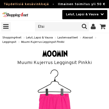
Täydellisiä kesävinkkejä
-
Ilmainen toimitus yli 50 €
Lelut, Lapsi & Vauva
ERKKEJÄ
Kauneudenhoito
JAT
UOTTEITA
Piilolinssit
Shopping4net
»
Lelut, Lapsi & Vauva
»
Lastenvaatteet
»
Alaosat
»
Leggingsit
»
Muumi Kujerrus Leggingsit Pinkki
Luontaistuotteet
u
Apteekki
lumateriaalit
Muumi Kujerrus Leggingsit Pinkki
atteet
lusetti
lukirjat
Fitness
kirjat
t
Koti & Sisustus
gingsit
rvikkeet
rjat
Lelut, Lapsi & Vauva
luvaha
atteet & Sukat
Tuotemerkkejä
ja maalaa
Kampanjat