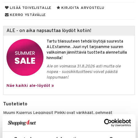
ney
elyvaunut
LISÄÄ TOIVELISTALLE
KIRJOITA ARVOSTELU
O Super Heroes
mintahahmot
ney Prinsessat
ettävät lelut
KERRO YSTÄVÄLLE
ic
eli
ALE - on aika napsauttaa löydöt kotiin!
zen
Tartu tilaisuuteen tehdä löytöjä suuresta
mähäkkimies
ALEstamme. Juuri nyt tarjoamme suuren
valikoiman jännittäviä tuotteita alennetuilla
ry Potter
hinnoilla!
lo Kitty
Ale on voimassa 31.8.2026 asti mutta ole
nopea - suosikkituotteesi voivat päästä
.L.
loppumaan!
mmi Lehmä
Näe kaikki ale-löydöt »
le
Tuotetieto
umi
Muumi Kujerrus Leggingsit Pinkki ovat värikkäät, pehmeät
le
puuvillahousut ja niissä on vyötäröresori. Yhdessä sääressä on
kimalteleva Pikku Myy -painatus.
 Patrol
Muuta
pi Pitkätossu