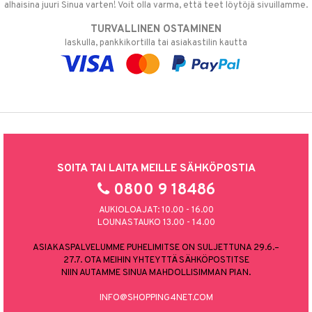
alhaisina juuri Sinua varten! Voit olla varma, että teet löytöjä sivuillamme.
TURVALLINEN OSTAMINEN
laskulla, pankkikortilla tai asiakastilin kautta
SOITA TAI LAITA MEILLE SÄHKÖPOSTIA
0800 9 18486
AUKIOLOAJAT: 10.00 - 16.00
LOUNASTAUKO 13.00 - 14.00
ASIAKASPALVELUMME PUHELIMITSE ON SULJETTUNA 29.6.–
27.7. OTA MEIHIN YHTEYTTÄ SÄHKÖPOSTITSE
NIIN AUTAMME SINUA MAHDOLLISIMMAN PIAN.
INFO@SHOPPING4NET.COM