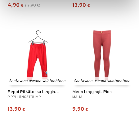
4,90
13,90
7,90
€
(
€
)
€
Saatavana useana vaihtoehtona
Saatavana useana vaihtoehtona
Peppi Pitkätossu Leggingsit Punaiset
Meea Leggingit Pioni
PIPPI LÅNGSTRUMP
MA-IA
13,90
9,90
€
€