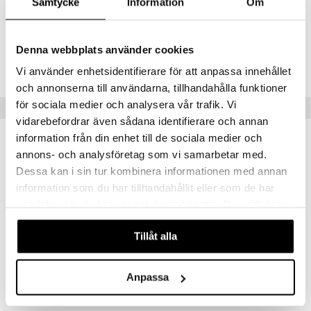
Samtycke
Information
Om
Materiaali: 95 % BCI puuvilla 5 % elastaani.
sa Possu
Tuotenumero
 MASKS
Denna webbplats använder cookies
TMU82-1-94
kemon
Vi använder enhetsidentifierare för att anpassa innehållet
och annonserna till användarna, tillhandahålla funktioner
ållan
för sociala medier och analysera vår trafik. Vi
Suositut tuotteet
er Mario
vidarebefordrar även sådana identifierare och annan
information från din enhet till de sociala medier och
ru & Pesonen
-38%
annons- och analysföretag som vi samarbetar med.
Dessa kan i sin tur kombinera informationen med annan
information som du har tillhandahållit eller som de har
samlat in när du har använt deras tjänster. Du godkänner
våra cookies vid fortsatt användande av vår webbplats.
Tillåt alla
Saatavana useana vaihtoehtona
Saatavana useana vaihtoehtona
Anpassa
Muumi Leggingsit Punaiset
Peppi Pitkätossu Leggingsit Keltaiset
MUMIN
PIPPI LÅNGSTRUMP