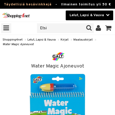
Täydellisiä kesävinkkejä
-
Ilmainen toimitus yli 50 €
Lelut, Lapsi & Vauva
ERKKEJÄ
Kauneudenhoito
JAT
UOTTEITA
Piilolinssit
Shopping4net
»
Lelut, Lapsi & Vauva
»
Kirjat
»
Maalauskirjat
»
Water Magic Ajoneuvot
Luontaistuotteet
u
Apteekki
lumateriaalit
Water Magic Ajoneuvot
lusetti
lukirjat
Fitness
skirjat
Koti & Sisustus
rvikkeet
rjat
Lelut, Lapsi & Vauva
luvaha
atteet
Tuotemerkkejä
ja maalaa
pi
t
Kampanjat
gingsit
ut
atteet & Sukat
lelut