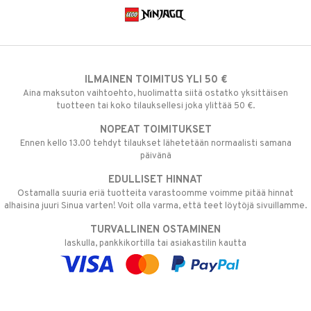
ILMAINEN TOIMITUS YLI 50 €
Aina maksuton vaihtoehto, huolimatta siitä ostatko yksittäisen
tuotteen tai koko tilauksellesi joka ylittää 50 €.
NOPEAT TOIMITUKSET
Ennen kello 13.00 tehdyt tilaukset lähetetään normaalisti samana
päivänä
EDULLISET HINNAT
Ostamalla suuria eriä tuotteita varastoomme voimme pitää hinnat
alhaisina juuri Sinua varten! Voit olla varma, että teet löytöjä sivuillamme.
TURVALLINEN OSTAMINEN
laskulla, pankkikortilla tai asiakastilin kautta