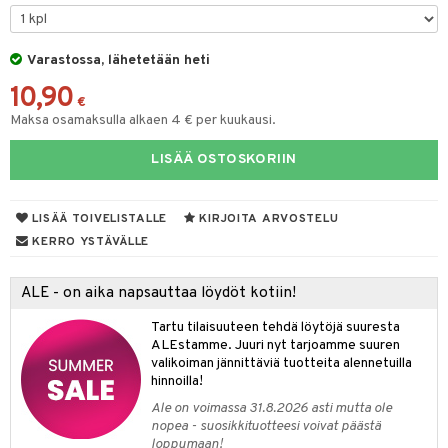
ohjattavat
keet
O Disney Princess
py Friends
pi Pitkätossu Huvikumpu
ten Huonekalut
badabado
ten aterimet
inkolasit
a & Palikat
ta
Varastossa, lähetetään heti
GO DUPLO
.L.
tot
ki
ka- & Säilytyslaatikot
ut ja lakit
O Builder
ysitterit
tuja hahmoja
isuus
10,90
O Friends
gtoys
lytys
tipullot & Tarvikkeet
starvikkeita
omag
uviltti
€
ot
kit
Maksa osamaksulla alkaen 4 € per kuukausi.
O Minecraft
entarvikkeita
gyn vaatteet
ipullot & Tarvikkeet
ut
gformers
iilit
blarna
taleikit
elut
LISÄÄ OSTOSKORIIN
GO Ninjago
ens Barn
ut
ikat
ulelut & helistimet
tman
oleikit
neuvot
GO Speed Champions
ållan
apussit
kalut
uvajumppa
libompa
opelit
iviteettilelut
LISÄÄ TOIVELISTALLE
KIRJOITA ARVOSTELU
GO Spidey
ffi Love
ney
elyvaunut
KERRO YSTÄVÄLLE
O Super Heroes
mintahahmot
ney Prinsessat
ettävät lelut
ALE - on aika napsauttaa löydöt kotiin!
ic
eli
Tartu tilaisuuteen tehdä löytöjä suuresta
zen
ALEstamme. Juuri nyt tarjoamme suuren
valikoiman jännittäviä tuotteita alennetuilla
mähäkkimies
hinnoilla!
Ale on voimassa 31.8.2026 asti mutta ole
ry Potter
nopea - suosikkituotteesi voivat päästä
loppumaan!
lo Kitty