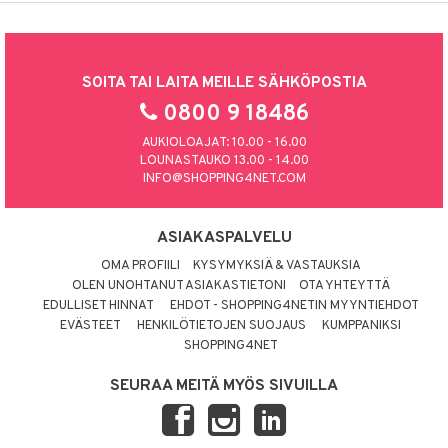
SOITA TAI LAITA MEILLE SÄHKÖPOSTIA
0800 9 18486
AUKIOLOAJAT: 10.00 - 16.00
LOUNASTAUKO 13.00 - 14.00
INFO@SHOPPING4NET.COM
ASIAKASPALVELU
OMA PROFIILI
KYSYMYKSIÄ & VASTAUKSIA
OLEN UNOHTANUT ASIAKASTIETONI
OTA YHTEYTTÄ
EDULLISET HINNAT
EHDOT - SHOPPING4NETIN MYYNTIEHDOT
EVÄSTEET
HENKILÖTIETOJEN SUOJAUS
KUMPPANIKSI
SHOPPING4NET
SEURAA MEITÄ MYÖS SIVUILLA