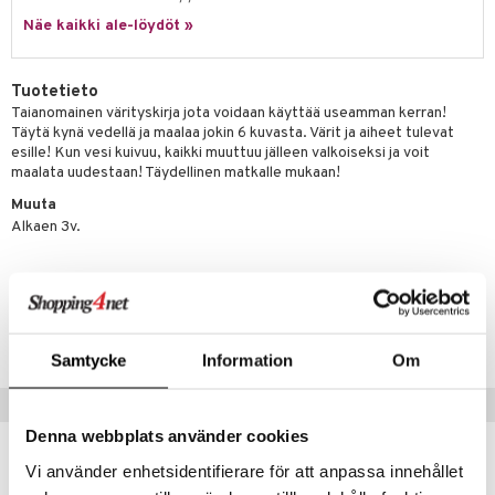
Näe kaikki ale-löydöt »
.L.
mmi Lehmä
Tuotetieto
le
Taianomainen värityskirja jota voidaan käyttää useamman kerran!
Täytä kynä vedellä ja maalaa jokin 6 kuvasta. Värit ja aiheet tulevat
umi
esille! Kun vesi kuivuu, kaikki muuttuu jälleen valkoiseksi ja voit
maalata uudestaan! Täydellinen matkalle mukaan!
le
Muuta
 Patrol
Alkaen 3v.
pi Pitkätossu
sa Possu
Tuotenumero
TAMFG-1-XX
 MASKS
Samtycke
Information
Om
kemon
Suositut tuotteet
ållan
Denna webbplats använder cookies
er Mario
kampanja
-20%
Vi använder enhetsidentifierare för att anpassa innehållet
ru & Pesonen