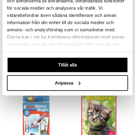
och annonserna till användarna, tillhandahålla funktioner
för sociala medier och analysera vår trafik. Vi
vidarebefordrar även sådana identifierare och annan
information från din enhet till de sociala medier och
annons- och analysföretag som vi samarbetar med.
Dessa kan i sin tur kombinera informationen med annan
information som du har tillhandahållit eller som de har
samlat in när du har använt deras tjänster. Du godkänner
Babblarna Water Magic -sarja, 4 kuvaa
Bluey Taikamaalauskirja
BABBLARNA
BLUEY
våra cookies vid fortsatt användande av vår webbplats.
Tillåt alla
5,20
9,90
6,50
€
(
€
)
€
Anpassa