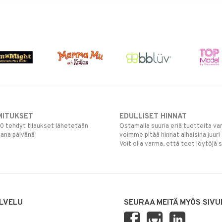
MITUKSET
EDULLISET HINNAT
00 tehdyt tilaukset lähetetään
Ostamalla suuria eriä tuotteita 
mana päivänä
voimme pitää hinnat alhaisina juuri
Voit olla varma, että teet löytöjä 
LVELU
SEURAA MEITÄ MYÖS SIVU