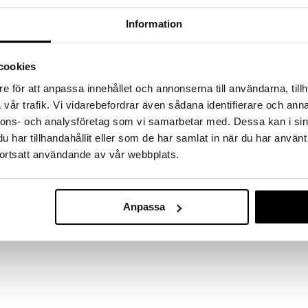
a löydöt kotiin!
Information
isuuteen tehdä löytöjä suuresta ALEstamme. Juuri
mme suuren valikoiman jännittäviä tuotteita
a hinnoilla!
cookies
massa 31.8.2026 asti mutta ole nopea -
otteesi voivat päästä loppumaan!
e för att anpassa innehållet och annonserna till användarna, tillh
i ale-löydöt »
vår trafik. Vi vidarebefordrar även sådana identifierare och anna
nnons- och analysföretag som vi samarbetar med. Dessa kan i sin
har tillhandahållit eller som de har samlat in när du har använt
ortsatt användande av vår webbplats.
Miss Melody Ki
irja, jossa on söpöjä hevosaiheita Miss Melodyn
Leimasinsetti
MISS MELODY
vain, että värität ja koristelet ne 8 erilaisen
19,90
€
Anpassa