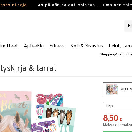
kesävinkkejä
-
45 päivän palautusoikeus -
Ilmainen toim
tuotteet
Apteekki
Fitness
Koti & Sisustus
Lelut, Lap
Shopping4net
»
Le
yskirja & tarrat
Miss Me
8,50
€
Maksa osamaksul