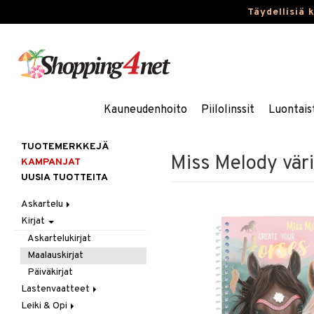
Täydellisiä 
Kauneudenhoito
Piilolinssit
Luontais
TUOTEMERKKEJÄ
Miss Melody värit
KAMPANJAT
UUSIA TUOTTEITA
Askartelu
Kirjat
Askartelumateriaalit
Askartelusetti
Askartelukirjat
Helmet
Maalauskirjat
Koulutarvikkeet
Päiväkirjat
Muovailuvaha
Lastenvaatteet
Piirrä ja maalaa
Leiki & Opi
Alaosat