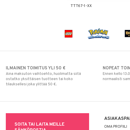
TTT67-1-XX
Skrållan
Super Mario
Viiru & Pesonen
ILMAINEN TOIMITUS YLI 50 €
NOPEAT TOI
Aina maksuton vaihtoehto, huolimatta siitä
Ennen kello 13.
ostatko yksittäisen tuotteen tai koko
normaalisti sa
tilauksellesi joka ylittää 50 €.
ASIAKASPA
SOITA TAI LAITA MEILLE
OMA PROFIILI