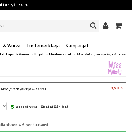
itus yli 50 €
si & Vauva
Tuotemerkkejä
Kampanjat
lut, Lapsi & Vauva
»
Kirjat
»
Maalauskirjat
»
Miss Melody värityskirja & tarrat
8,50 €
lody värityskirja & tarrat
Varastossa, lähetetään heti
la alkaen 4 € per kuukausi.