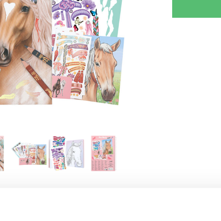
RJOITA ARVOSTELU
KERRO YSTÄVÄLLE