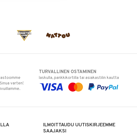
TURVALLINEN OSTAMINEN
varastoomme
laskulla, pankkikortilla tai asiakastilin kautta
 Sinua varten!
sivuillamme.
ILLA
ILMOITTAUDU UUTISKIRJEEMME
SAAJAKSI