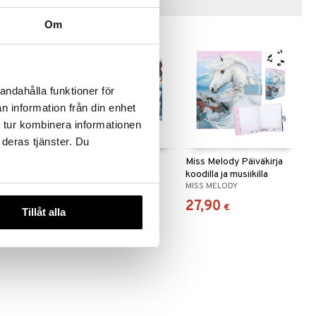
Vinkkejä sinulle
Om
andahålla funktioner för
n information från din enhet
 tur kombinera informationen
 deras tjänster. Du
rje- ja
Miss Melody Luo
Miss Melody Päiväkirja
Timanttikuvaasi
koodilla ja musiikilla
MISS MELODY
MISS MELODY
10,90
27,90
€
€
Tillåt alla