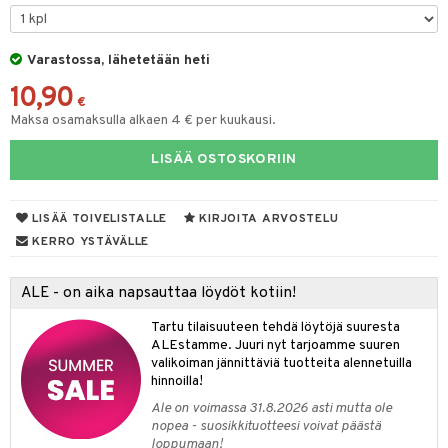
ohjattavat
keet
O Disney Princess
py Friends
pi Pitkätossu Huvikumpu
ten Huonekalut
badabado
ten aterimet
inkolasit
a & Palikat
ta
Varastossa, lähetetään heti
GO DUPLO
.L.
tot
ki
ka- & Säilytyslaatikot
ut ja lakit
O Builder
ysitterit
tuja hahmoja
isuus
10,90
O Friends
gtoys
lytys
tipullot & Tarvikkeet
starvikkeita
omag
uviltti
€
ot
kit
Maksa osamaksulla alkaen 4 € per kuukausi.
O Minecraft
entarvikkeita
gyn vaatteet
ipullot & Tarvikkeet
ut
gformers
iilit
blarna
taleikit
elut
LISÄÄ OSTOSKORIIN
GO Ninjago
ens Barn
ut
ikat
ulelut & helistimet
tman
oleikit
neuvot
GO Speed Champions
ållan
apussit
kalut
uvajumppa
libompa
opelit
iviteettilelut
LISÄÄ TOIVELISTALLE
KIRJOITA ARVOSTELU
GO Spidey
ffi Love
ney
elyvaunut
KERRO YSTÄVÄLLE
O Super Heroes
mintahahmot
ney Prinsessat
ettävät lelut
ALE - on aika napsauttaa löydöt kotiin!
ic
eli
Tartu tilaisuuteen tehdä löytöjä suuresta
zen
ALEstamme. Juuri nyt tarjoamme suuren
valikoiman jännittäviä tuotteita alennetuilla
mähäkkimies
hinnoilla!
Ale on voimassa 31.8.2026 asti mutta ole
ry Potter
nopea - suosikkituotteesi voivat päästä
loppumaan!
lo Kitty