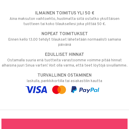
ILMAINEN TOIMITUS YLI 50 €
Aina maksuton vaihtoehto, huolimatta siitä ostatko yksittäisen
tuotteen tai koko tilauksellesi joka ylittää 50 €.
NOPEAT TOIMITUKSET
Ennen kello 13.00 tehdyt tilaukset lähetetään normaalisti samana
päivänä
EDULLISET HINNAT
Ostamalla suuria eriä tuotteita varastoomme voimme pitää hinnat
alhaisina juuri Sinua varten! Voit olla varma, että teet löytöjä sivuillamme.
TURVALLINEN OSTAMINEN
laskulla, pankkikortilla tai asiakastilin kautta