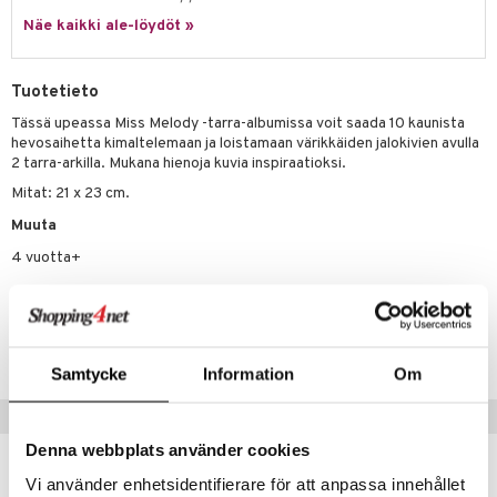
Näe kaikki ale-löydöt »
.L.
mmi Lehmä
Tuotetieto
le
Tässä upeassa Miss Melody -tarra-albumissa voit saada 10 kaunista
hevosaihetta kimaltelemaan ja loistamaan värikkäiden jalokivien avulla
umi
2 tarra-arkilla. Mukana hienoja kuvia inspiraatioksi.
le
Mitat: 21 x 23 cm.
 Patrol
Muuta
4 vuotta+
pi Pitkätossu
sa Possu
Tuotenumero
 MASKS
TMS66-1-XX
Samtycke
Information
Om
kemon
ållan
Vinkkejä sinulle
Denna webbplats använder cookies
er Mario
Vi använder enhetsidentifierare för att anpassa innehållet
ru & Pesonen