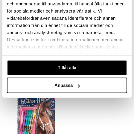
och annonserna till användarna, tillhandahålla funktioner
för sociala medier och analysera vår trafik. Vi
vidarebefordrar även sådana identifierare och annan
information från din enhet till de sociala medier och
annons- och analysföretag som vi samarbetar med.
Dessa kan i sin tur kombinera informationen med annan
information som du har tillhandahållit eller som de har
samlat in när du har använt deras tjänster. Du godkänner
Miss Melody Kirje- ja Leimasinsetti
Miss Melody Mini Muistikirja ja Kynä
MISS MELODY
MISS MELODY
våra cookies vid fortsatt användande av vår webbplats.
Tillåt alla
19,90
4,50
€
€
Anpassa