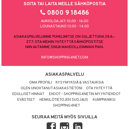
SOITA TAI LAITA MEILLE SÄHKÖPOSTIA
0800 9 18486
AUKIOLOAJAT: 10.00 - 16.00
LOUNASTAUKO 13.00 - 14.00
ASIAKASPALVELUMME PUHELIMITSE ON SULJETTUNA 29.6.–
27.7. OTA MEIHIN YHTEYTTÄ SÄHKÖPOSTITSE
NIIN AUTAMME SINUA MAHDOLLISIMMAN PIAN.
INFO@SHOPPING4NET.COM
ASIAKASPALVELU
OMA PROFIILI
KYSYMYKSIÄ & VASTAUKSIA
OLEN UNOHTANUT ASIAKASTIETONI
OTA YHTEYTTÄ
EDULLISET HINNAT
EHDOT - SHOPPING4NETIN MYYNTIEHDOT
EVÄSTEET
HENKILÖTIETOJEN SUOJAUS
KUMPPANIKSI
SHOPPING4NET
SEURAA MEITÄ MYÖS SIVUILLA