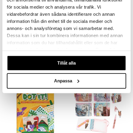
för sociala medier och analysera vår trafik. Vi
vidarebefordrar även sådana identifierare och annan
information från din enhet till de sociala medier och
annons- och analysföretag som vi samarbetar med.
Dessa kan i sin tur kombinera informationen med annan
information som du har tillhandahållit eller som de har
Tarrakirja Eläimet
Create Your Happy Horses Askartelukirja
samlat in när du har använt deras tjänster. Du godkänner
GALT
CREATIVE STUDIO
våra cookies vid fortsatt användande av vår webbplats.
6,90
7,90
€
€
Tillåt alla
Anpassa