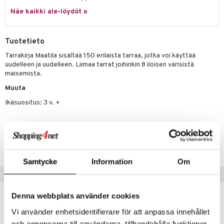
Näe kaikki ale-löydöt »
.L.
mmi Lehmä
Tuotetieto
le
Tarrakirja Maatila sisältää 150 erilaista tarraa, jotka voi käyttää
uudelleen ja uudelleen. Liimaa tarrat joihinkin 8 iloisen värisistä
umi
maisemista.
le
Muuta
 Patrol
Ikäsuositus: 3 v. +
pi Pitkätossu
Tuotenumero
sa Possu
TAR65-1-XX
 MASKS
Samtycke
Information
Om
kemon
Suositut tuotteet
ållan
Denna webbplats använder cookies
er Mario
Vi använder enhetsidentifierare för att anpassa innehållet
ru & Pesonen
och annonserna till användarna, tillhandahålla funktioner