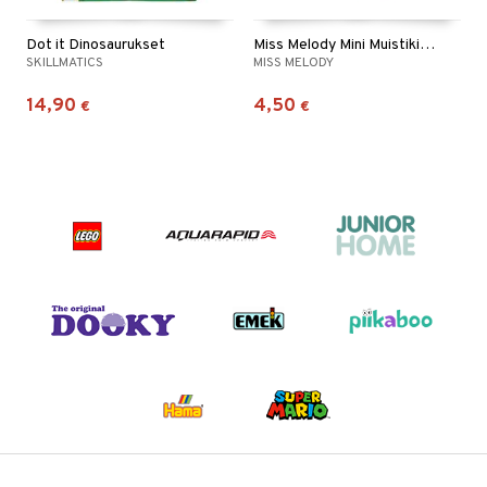
Dot it Dinosaurukset
Miss Melody Mini Muistikirja ja Kynä
SKILLMATICS
MISS MELODY
14,90
4,50
€
€