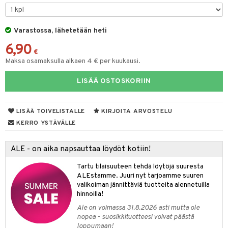
ohjattavat
keet
O Disney Princess
py Friends
pi Pitkätossu Huvikumpu
ten Huonekalut
badabado
ten aterimet
inkolasit
a & Palikat
ta
Varastossa, lähetetään heti
GO DUPLO
.L.
tot
ki
ka- & Säilytyslaatikot
ut ja lakit
O Builder
ysitterit
tuja hahmoja
isuus
6,90
O Friends
gtoys
lytys
tipullot & Tarvikkeet
starvikkeita
omag
uviltti
€
ot
kit
Maksa osamaksulla alkaen 4 € per kuukausi.
O Minecraft
entarvikkeita
gyn vaatteet
ipullot & Tarvikkeet
ut
gformers
iilit
blarna
taleikit
elut
LISÄÄ OSTOSKORIIN
GO Ninjago
ens Barn
ut
ikat
ulelut & helistimet
tman
oleikit
neuvot
GO Speed Champions
ållan
apussit
kalut
uvajumppa
libompa
opelit
iviteettilelut
LISÄÄ TOIVELISTALLE
KIRJOITA ARVOSTELU
GO Spidey
ffi Love
ney
elyvaunut
KERRO YSTÄVÄLLE
O Super Heroes
mintahahmot
ney Prinsessat
ettävät lelut
ALE - on aika napsauttaa löydöt kotiin!
ic
eli
Tartu tilaisuuteen tehdä löytöjä suuresta
zen
ALEstamme. Juuri nyt tarjoamme suuren
valikoiman jännittäviä tuotteita alennetuilla
mähäkkimies
hinnoilla!
Ale on voimassa 31.8.2026 asti mutta ole
ry Potter
nopea - suosikkituotteesi voivat päästä
loppumaan!
lo Kitty