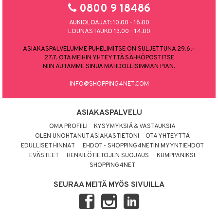
0800 9 18486
AUKIOLOAJAT: 10.00 - 16.00
LOUNASTAUKO 13.00 - 14.00
ASIAKASPALVELUMME PUHELIMITSE ON SULJETTUNA 29.6.–
27.7. OTA MEIHIN YHTEYTTÄ SÄHKÖPOSTITSE
NIIN AUTAMME SINUA MAHDOLLISIMMAN PIAN.
INFO@SHOPPING4NET.COM
ASIAKASPALVELU
OMA PROFIILI
KYSYMYKSIÄ & VASTAUKSIA
OLEN UNOHTANUT ASIAKASTIETONI
OTA YHTEYTTÄ
EDULLISET HINNAT
EHDOT - SHOPPING4NETIN MYYNTIEHDOT
EVÄSTEET
HENKILÖTIETOJEN SUOJAUS
KUMPPANIKSI
SHOPPING4NET
SEURAA MEITÄ MYÖS SIVUILLA