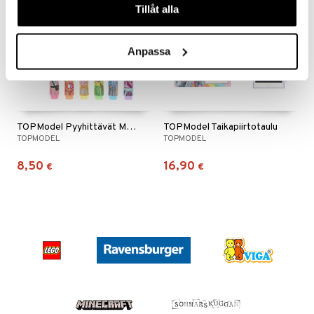
Tillåt alla
 MASKS
kemon
Anpassa
ållan
er Mario
ru & Pesonen
TOPModel Pyyhittävät Mini Korostuskynät, 6 kpl
TOPModel Taikapiirtotaulu
TOPMODEL
TOPMODEL
8,50
16,90
€
€