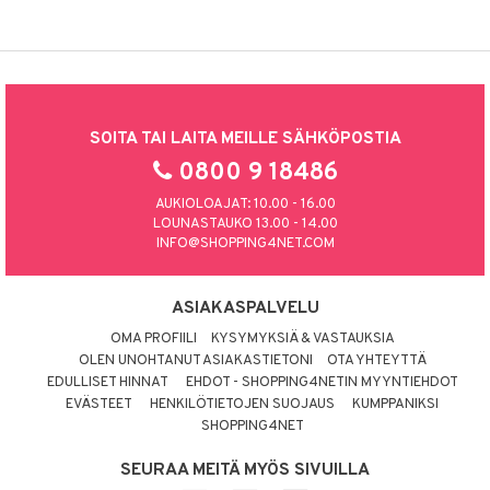
SOITA TAI LAITA MEILLE SÄHKÖPOSTIA
0800 9 18486
AUKIOLOAJAT: 10.00 - 16.00
LOUNASTAUKO 13.00 - 14.00
INFO@SHOPPING4NET.COM
ASIAKASPALVELU
OMA PROFIILI
KYSYMYKSIÄ & VASTAUKSIA
OLEN UNOHTANUT ASIAKASTIETONI
OTA YHTEYTTÄ
EDULLISET HINNAT
EHDOT - SHOPPING4NETIN MYYNTIEHDOT
EVÄSTEET
HENKILÖTIETOJEN SUOJAUS
KUMPPANIKSI
SHOPPING4NET
SEURAA MEITÄ MYÖS SIVUILLA