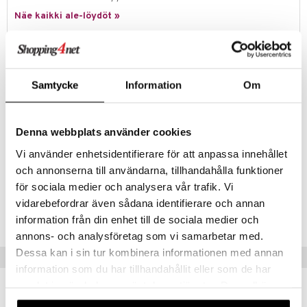
ney Prinsessat
ettävät lelut
Näe kaikki ale-löydöt »
ic
eli
zen
Tuotetieto
mähäkkimies
Koristele itsesi näillä upeilla tatuoinneilla. Valittavana on niin monia
Samtycke
Information
Om
TOPModel-aiheita, että voi olla vaikeaa päättää, minkä käyttää ensin.
ry Potter
Pakkaus sisältää 6 arkkia erilaisia tatuointeja, jotka on helppo levittää
lo Kitty
iholle ja helppo poistaa.
Denna webbplats använder cookies
Muuta
.L.
Vi använder enhetsidentifierare för att anpassa innehållet
5 vuotta+
mmi Lehmä
och annonserna till användarna, tillhandahålla funktioner
för sociala medier och analysera vår trafik. Vi
le
Tuotenumero
vidarebefordrar även sådana identifierare och annan
umi
TTE65-1-XX
information från din enhet till de sociala medier och
le
annons- och analysföretag som vi samarbetar med.
Dessa kan i sin tur kombinera informationen med annan
Vinkkejä sinulle
 Patrol
information som du har tillhandahållit eller som de har
pi Pitkätossu
samlat in när du har använt deras tjänster. Du godkänner
våra cookies vid fortsatt användande av vår webbplats.
sa Possu