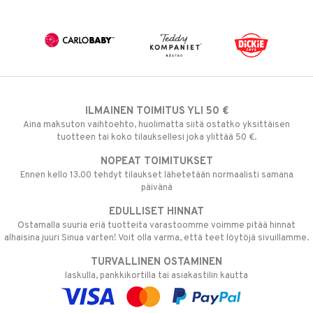
ILMAINEN TOIMITUS YLI 50 €
Aina maksuton vaihtoehto, huolimatta siitä ostatko yksittäisen
tuotteen tai koko tilauksellesi joka ylittää 50 €.
NOPEAT TOIMITUKSET
Ennen kello 13.00 tehdyt tilaukset lähetetään normaalisti samana
päivänä
EDULLISET HINNAT
Ostamalla suuria eriä tuotteita varastoomme voimme pitää hinnat
alhaisina juuri Sinua varten! Voit olla varma, että teet löytöjä sivuillamme.
TURVALLINEN OSTAMINEN
laskulla, pankkikortilla tai asiakastilin kautta