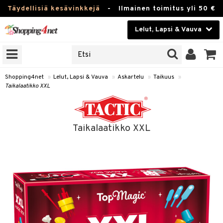
Täydellisiä kesävinkkejä
-
Ilmainen toimitus yli 50 €
Lelut, Lapsi & Vauva
ERKKEJÄ
Kauneudenhoito
JAT
UOTTEITA
Piilolinssit
Shopping4net
»
Lelut, Lapsi & Vauva
»
Askartelu
»
Taikuus
»
Taikalaatikko XXL
Luontaistuotteet
u
Apteekki
lumateriaalit
Taikalaatikko XXL
lusetti
Fitness
Koti & Sisustus
rvikkeet
Lelut, Lapsi & Vauva
luvaha
Tuotemerkkejä
ja maalaa
Kampanjat
s