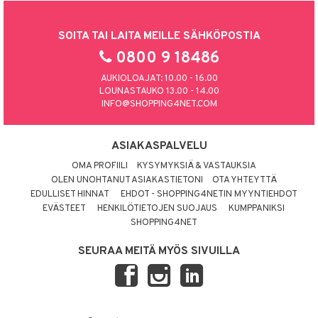
SOITA TAI LAITA MEILLE SÄHKÖPOSTIA
0800 9 18486
AUKIOLOAJAT: 10.00 - 16.00
LOUNASTAUKO 13.00 - 14.00
INFO@SHOPPING4NET.COM
ASIAKASPALVELU
OMA PROFIILI
KYSYMYKSIÄ & VASTAUKSIA
OLEN UNOHTANUT ASIAKASTIETONI
OTA YHTEYTTÄ
EDULLISET HINNAT
EHDOT - SHOPPING4NETIN MYYNTIEHDOT
EVÄSTEET
HENKILÖTIETOJEN SUOJAUS
KUMPPANIKSI
SHOPPING4NET
SEURAA MEITÄ MYÖS SIVUILLA