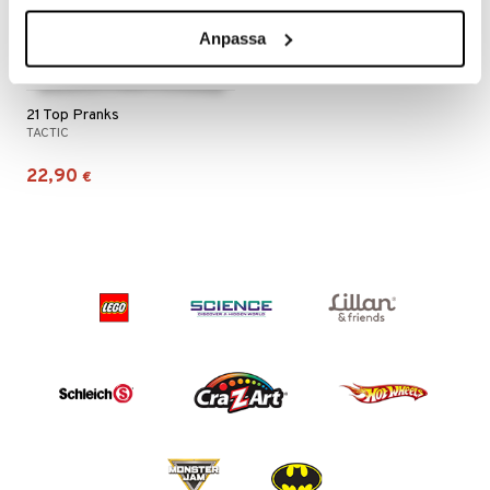
 MASKS
Anpassa
kemon
ållan
21 Top Pranks
TACTIC
er Mario
22,90
€
ru & Pesonen