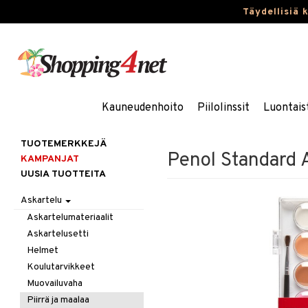
Täydellisiä 
Kauneudenhoito
Piilolinssit
Luontais
TUOTEMERKKEJÄ
Penol Standard A
KAMPANJAT
UUSIA TUOTTEITA
Askartelu
Askartelumateriaalit
Askartelusetti
Helmet
Koulutarvikkeet
Muovailuvaha
Piirrä ja maalaa