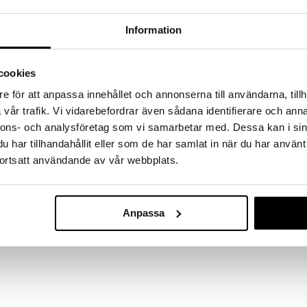
a löydöt kotiin!
isuuteen tehdä löytöjä suuresta ALEstamme. Juuri
Information
mme suuren valikoiman jännittäviä tuotteita
a hinnoilla!
cookies
massa 31.8.2026 asti mutta ole nopea -
otteesi voivat päästä loppumaan!
e för att anpassa innehållet och annonserna till användarna, tillh
i ale-löydöt »
vår trafik. Vi vidarebefordrar även sådana identifierare och anna
nnons- och analysföretag som vi samarbetar med. Dessa kan i sin
har tillhandahållit eller som de har samlat in när du har använt
Penol Neon Ves
ortsatt användande av vår webbplats.
kana tuleva sivellin veteen ja anna värien kyllästyä
Väriä
ton. Värit tulevat läpinäkyvällä kannella, joka
PENOL
n sotkua.
7,90
€
Anpassa