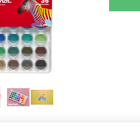
RJOITA ARVOSTELU
KERRO YSTÄVÄLLE