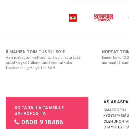
Paw Patrol
Peppi Pitkätossu
Pipsa Possu
PJ MASKS
Pokemon
Skrållan
Super Mario
ILMAINEN TOIMITUS YLI 50 €
NOPEAT TOI
Viiru & Pesonen
Aina maksuton vaihtoehto, huolimatta siitä
Ennen kello 13.
ostatko yksittäisen tuotteen tai koko
normaalisti sa
tilauksellesi joka ylittää 50 €.
ASIAKASPA
SOITA TAI LAITA MEILLE
OMA PROFIILI
SÄHKÖPOSTIA
KYSYMYKSIÄ &
0800 9 18486
OLEN UNOHTAN
OTA YHTEYTT