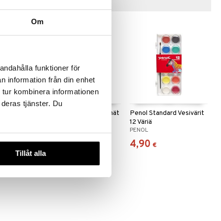
Vinkkejä sinulle
Om
andahålla funktioner för
n information från din enhet
 tur kombinera informationen
 deras tjänster. Du
ivärit 12
Penol Standard Värikynät
Penol Standard Vesivärit
24-pack
12 Väriä
PENOL
PENOL
7,90
4,90
€
€
Tillåt alla