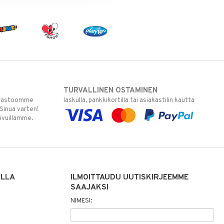
TURVALLINEN OSTAMINEN
varastoomme
laskulla, pankkikortilla tai asiakastilin kautta
 Sinua varten!
sivuillamme.
ILLA
ILMOITTAUDU UUTISKIRJEEMME
SAAJAKSI
NIMESI: