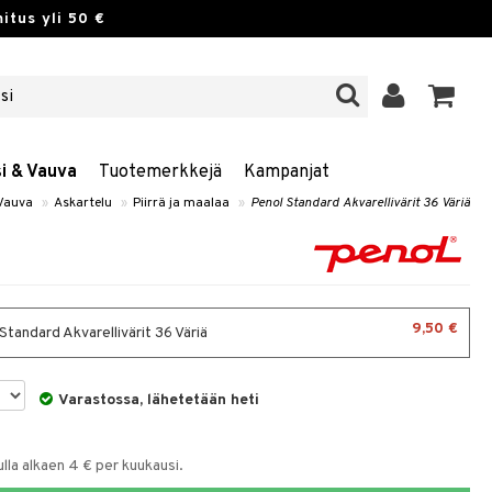
itus yli 50 €
si & Vauva
Tuotemerkkejä
Kampanjat
 Vauva
»
Askartelu
»
Piirrä ja maalaa
»
Penol Standard Akvarellivärit 36 Väriä
9,50 €
Standard Akvarellivärit 36 Väriä
Varastossa, lähetetään heti
la alkaen 4 € per kuukausi.