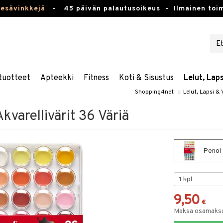
kesävinkkejä
-
45 päivän palautusoikeus -
Ilmainen toim
tuotteet
Apteekki
Fitness
Koti & Sisustus
Lelut, Lap
Shopping4net
»
Lelut, Lapsi &
kvarellivärit 36 Väriä
Penol 
9,50
€
Maksa osamaksul