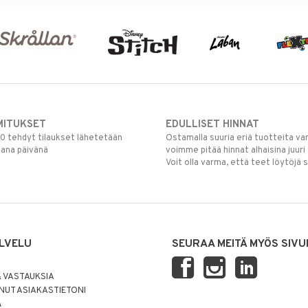
MITUKSET
EDULLISET HINNAT
00 tehdyt tilaukset lähetetään
Ostamalla suuria eriä tuotteita 
mana päivänä
voimme pitää hinnat alhaisina juuri
Voit olla varma, että teet löytöjä 
LVELU
SEURAA MEITÄ MYÖS SIVU
 VASTAUKSIA
UT ASIAKASTIETONI
Ä