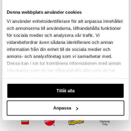
ney Prinsessat
ettävät lelut
ic
eli
Denna webbplats använder cookies
zen
Vi använder enhetsidentifierare för att anpassa innehållet
och annonserna till användarna, tillhandahålla funktioner
mähäkkimies
för sociala medier och analysera vår trafik. Vi
ry Potter
vidarebefordrar även sådana identifierare och annan
information från din enhet till de sociala medier och
lo Kitty
annons- och analysföretag som vi samarbetar med.
.L.
Dessa kan i sin tur kombinera informationen med annan
Taikakynät
Tuoksukynät
information som du har tillhandahållit eller som de har
mmi Lehmä
CARIOCA
CARIOCA
samlat in när du har använt deras tjänster. Du godkänner
le
våra cookies vid fortsatt användande av vår webbplats.
6,50
5,90
€
€
umi
Tillåt alla
le
Anpassa
 Patrol
pi Pitkätossu
sa Possu