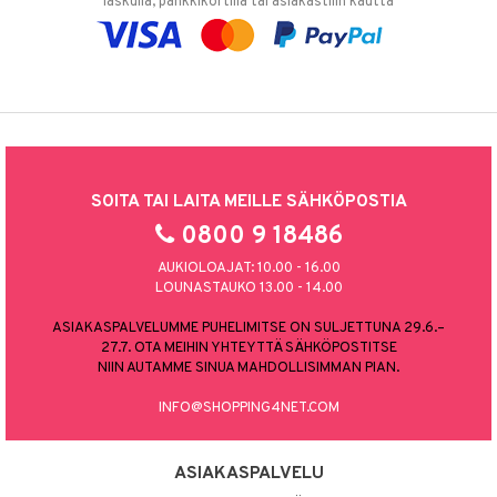
laskulla, pankkikortilla tai asiakastilin kautta
SOITA TAI LAITA MEILLE SÄHKÖPOSTIA
0800 9 18486
AUKIOLOAJAT: 10.00 - 16.00
LOUNASTAUKO 13.00 - 14.00
ASIAKASPALVELUMME PUHELIMITSE ON SULJETTUNA 29.6.–
27.7. OTA MEIHIN YHTEYTTÄ SÄHKÖPOSTITSE
NIIN AUTAMME SINUA MAHDOLLISIMMAN PIAN.
INFO@SHOPPING4NET.COM
ASIAKASPALVELU