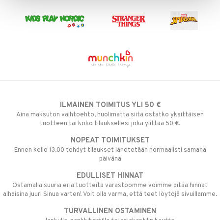
 MASKS
kemon
ållan
er Mario
ru & Pesonen
ILMAINEN TOIMITUS YLI 50 €
Aina maksuton vaihtoehto, huolimatta siitä ostatko yksittäisen
tuotteen tai koko tilauksellesi joka ylittää 50 €.
NOPEAT TOIMITUKSET
Ennen kello 13.00 tehdyt tilaukset lähetetään normaalisti samana
päivänä
EDULLISET HINNAT
Ostamalla suuria eriä tuotteita varastoomme voimme pitää hinnat
alhaisina juuri Sinua varten! Voit olla varma, että teet löytöjä sivuillamme.
TURVALLINEN OSTAMINEN