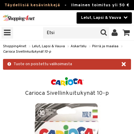
Täydellisiä kesävinkkejä
-
Ilmainen toimitus yli 50 €
Lelut, Lapsi & Vauva
ERKKEJÄ
Kauneudenhoito
JAT
UOTTEITA
Piilolinssit
Shopping4net
»
Lelut, Lapsi & Vauva
»
Askartelu
»
Piirrä ja maalaa
»
Carioca Sivellinkuitukynät 10-p
Luontaistuotteet
u
×
Tuote on poistettu valikoimasta
Apteekki
lumateriaalit
lusetti
Fitness
Koti & Sisustus
Carioca Sivellinkuitukynät 10-p
rvikkeet
Lelut, Lapsi & Vauva
luvaha
Tuotemerkkejä
ja maalaa
Kampanjat