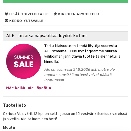
aunutarvikkeita
leich-Wild Life
it & Tarvikkeet
GO Bluey
vous
y Born
oti
le
LISÄÄ TOIVELISTALLE
KIRJOITA ARVOSTELU
 Zhu Pets
O City
bie
ndby
ossa
elut
na/Äiti
KERRO YSTÄVÄLLE
O Classic
comelon
dby Tukholma
kut
kaus & imetys
bil
us
ALE - on aika napsauttaa löydöt kotiin!
O Creator
ney Prinsessat
umi
eenvarjot
istelu
ut
nen
Tartu tilaisuuteen tehdä löytöjä suuresta
GO Disney
by's Dollhouse
pi Laiva
mput
o
lalaput
ohjattavat
keet
ALEstamme. Juuri nyt tarjoamme suuren
valikoiman jännittäviä tuotteita alennetuilla
O Disney Princess
py Friends
pi Pitkätossu Huvikumpu
ten Huonekalut
badabado
ten aterimet
inkolasit
a & Palikat
ta
hinnoilla!
GO DUPLO
.L.
Ale on voimassa 31.8.2026 asti mutta ole
tot
ki
ka- & Säilytyslaatikot
ut ja lakit
O Builder
ysitterit
tuja hahmoja
isuus
nopea - suosikkituotteesi voivat päästä
O Friends
gtoys
loppumaan!
lytys
tipullot & Tarvikkeet
starvikkeita
omag
uviltti
ot
kit
Näe kaikki ale-löydöt »
O Minecraft
entarvikkeita
gyn vaatteet
ipullot & Tarvikkeet
ut
gformers
iilit
blarna
taleikit
elut
GO Ninjago
ens Barn
ut
ikat
ulelut & helistimet
tman
oleikit
neuvot
Tuotetieto
GO Speed Champions
ållan
apussit
kalut
uvajumppa
libompa
opelit
iviteettilelut
Carioca Vesivärit 12 kpl on setti, jossa on 12 vesiväriä ihanissa väreissä
GO Spidey
ja sivellin. Aloita luominen heti!
ffi Love
ney
elyvaunut
Muuta
O Super Heroes
mintahahmot