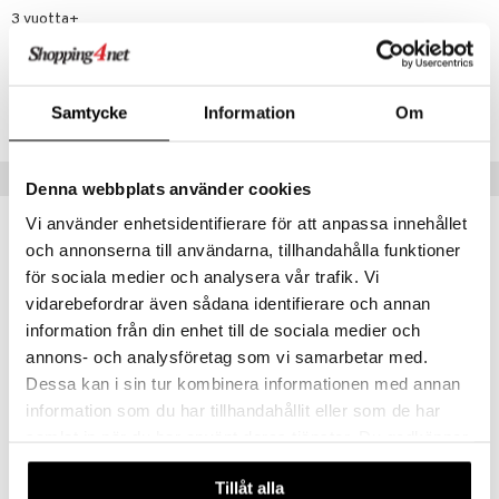
ney Prinsessat
ettävät lelut
3 vuotta+
ic
eli
Tuotenumero
zen
TEO47-1-XX
Samtycke
Information
Om
mähäkkimies
ry Potter
Vinkkejä sinulle
Denna webbplats använder cookies
lo Kitty
Vi använder enhetsidentifierare för att anpassa innehållet
.L.
och annonserna till användarna, tillhandahålla funktioner
mmi Lehmä
för sociala medier och analysera vår trafik. Vi
vidarebefordrar även sådana identifierare och annan
le
information från din enhet till de sociala medier och
umi
annons- och analysföretag som vi samarbetar med.
le
Dessa kan i sin tur kombinera informationen med annan
information som du har tillhandahållit eller som de har
 Patrol
samlat in när du har använt deras tjänster. Du godkänner
pi Pitkätossu
Carioca Oops Mustekynä, jossa on pyyhekumi, 6 kpl
våra cookies vid fortsatt användande av vår webbplats.
CARIOCA
Tillåt alla
sa Possu