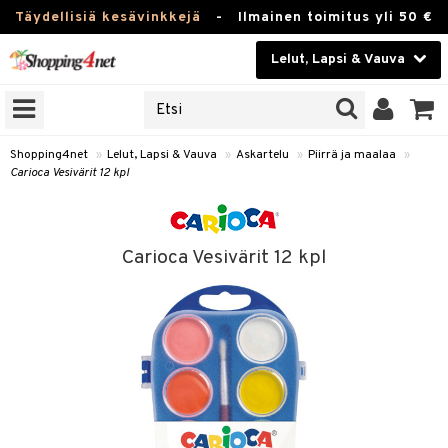
Täydellisiä kesävinkkejä
-
Ilmainen toimitus yli 50 €
Lelut, Lapsi & Vauva
ERKKEJÄ
Kauneudenhoito
JAT
UOTTEITA
Piilolinssit
Shopping4net
»
Lelut, Lapsi & Vauva
»
Askartelu
»
Piirrä ja maalaa
»
Carioca Vesivärit 12 kpl
Luontaistuotteet
u
Apteekki
lumateriaalit
Carioca Vesivärit 12 kpl
lusetti
Fitness
Koti & Sisustus
rvikkeet
Lelut, Lapsi & Vauva
luvaha
Tuotemerkkejä
ja maalaa
Kampanjat