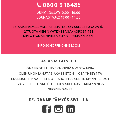
0800 9 18486
AUKIOLOAJAT: 10.00 - 16.00
LOUNASTAUKO 13.00 - 14.00
ASIAKASPALVELUMME PUHELIMITSE ON SULJETTUNA 29.6.–
27.7. OTA MEIHIN YHTEYTTÄ SÄHKÖPOSTITSE
NIIN AUTAMME SINUA MAHDOLLISIMMAN PIAN.
INFO@SHOPPING4NET.COM
ASIAKASPALVELU
OMA PROFIILI
KYSYMYKSIÄ & VASTAUKSIA
OLEN UNOHTANUT ASIAKASTIETONI
OTA YHTEYTTÄ
EDULLISET HINNAT
EHDOT - SHOPPING4NETIN MYYNTIEHDOT
EVÄSTEET
HENKILÖTIETOJEN SUOJAUS
KUMPPANIKSI
SHOPPING4NET
SEURAA MEITÄ MYÖS SIVUILLA