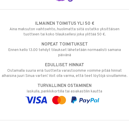
ILMAINEN TOIMITUS YLI 50 €
Aina maksuton vaihtoehto, huolimatta siitä ostatko yksittäisen
tuotteen tai koko tilauksellesi joka ylittää 50 €.
NOPEAT TOIMITUKSET
Ennen kello 13.00 tehdyt tilaukset lähetetään normaalisti samana
päivänä
EDULLISET HINNAT
Ostamalla suuria eriä tuotteita varastoomme voimme pitää hinnat
alhaisina juuri Sinua varten! Voit olla varma, että teet löytöjä sivuillamme.
TURVALLINEN OSTAMINEN
laskulla, pankkikortilla tai asiakastilin kautta