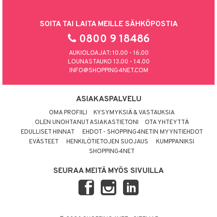
SOITA TAI LAITA MEILLE SÄHKÖPOSTIA
0800 9 18486
AUKIOLOAJAT: 10.00 - 16.00
LOUNASTAUKO 13.00 - 14.00
INFO@SHOPPING4NET.COM
ASIAKASPALVELU
OMA PROFIILI
KYSYMYKSIÄ & VASTAUKSIA
OLEN UNOHTANUT ASIAKASTIETONI
OTA YHTEYTTÄ
EDULLISET HINNAT
EHDOT - SHOPPING4NETIN MYYNTIEHDOT
EVÄSTEET
HENKILÖTIETOJEN SUOJAUS
KUMPPANIKSI
SHOPPING4NET
SEURAA MEITÄ MYÖS SIVUILLA