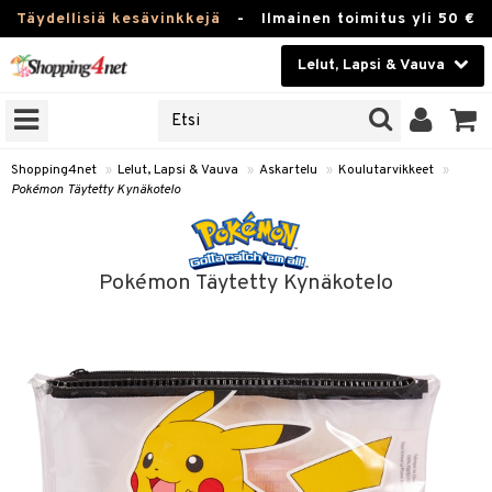
Täydellisiä kesävinkkejä
-
Ilmainen toimitus yli 50 €
Lelut, Lapsi & Vauva
ERKKEJÄ
Kauneudenhoito
JAT
UOTTEITA
Piilolinssit
Shopping4net
»
Lelut, Lapsi & Vauva
»
Askartelu
»
Koulutarvikkeet
»
Pokémon Täytetty Kynäkotelo
Luontaistuotteet
u
Apteekki
lumateriaalit
Pokémon Täytetty Kynäkotelo
lusetti
Fitness
Koti & Sisustus
arvikkeet
Lelut, Lapsi & Vauva
luvaha
Tuotemerkkejä
ja maalaa
Kampanjat