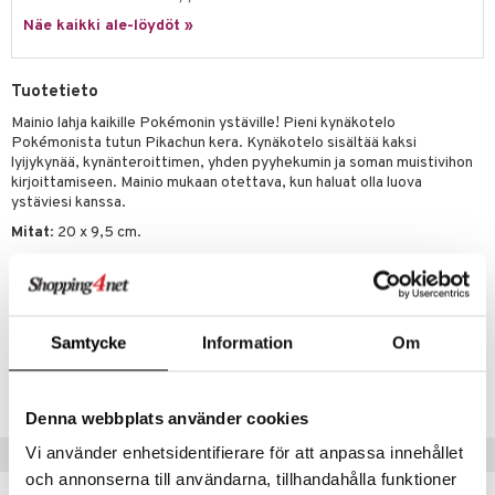
ney Prinsessat
ettävät lelut
Näe kaikki ale-löydöt »
ic
eli
zen
Tuotetieto
mähäkkimies
Mainio lahja kaikille Pokémonin ystäville! Pieni kynäkotelo
Pokémonista tutun Pikachun kera. Kynäkotelo sisältää kaksi
ry Potter
lyijykynää, kynänteroittimen, yhden pyyhekumin ja soman muistivihon
kirjoittamiseen. Mainio mukaan otettava, kun haluat olla luova
lo Kitty
ystäviesi kanssa.
.L.
Mitat
: 20 x 9,5 cm.
Muuta
mmi Lehmä
3 v+
le
umi
Samtycke
Information
Om
Tuotenumero
le
TPO30-1-XX
Denna webbplats använder cookies
 Patrol
Vi använder enhetsidentifierare för att anpassa innehållet
Suositut tuotteet
pi Pitkätossu
och annonserna till användarna, tillhandahålla funktioner
sa Possu