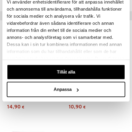
Vi använder enhetsidentifierare för att anpassa innehållet
och annonserna till användarna, tillhandahålla funktioner
 MASKS
Vinkkejä sinulle
för sociala medier och analysera vår trafik. Vi
kemon
vidarebefordrar även sådana identifierare och annan
ållan
information från din enhet till de sociala medier och
annons- och analysföretag som vi samarbetar med.
er Mario
Dessa kan i sin tur kombinera informationen med annan
ru & Pesonen
information som du har tillhandahållit eller som de har
samlat in när du har använt deras tjänster. Du godkänner
våra cookies vid fortsatt användande av vår webbplats.
Tillåt alla
Anpassa
Miss Melody Päiväkirja sydänlukolla
Miss Melody Pue Minut Tarrakirja, iso
MISS MELODY
MISS MELODY
14,90
10,90
€
€