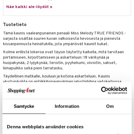
ney Prinsessat
ettävät lelut
Näe kaikki ale-löydöt »
ic
eli
zen
Tuotetieto
mähäkkimies
Tämä kaunis vaaleanpunainen penaali Miss Melody TRUE FRIENDS -
sarjasta sisältää suuren kuvan valkoisesta hevosesta ja pienestä
ry Potter
kissanpennusta heinätukilla, jota ympäröivät kauniit kukat.
lo Kitty
Kolme erillistä lokeroa ovat täysin täytetty kaikella, mitä tarvitaan
piirtämiseen, kirjoittamiseen ja askarteluun: 18 värikynää ja
.L.
huopakynää, 2 lyijykynää, teroitin, pyyhekumi, viivoitin, sakset,
liimapuikko sekä pieni tarratasku.
mmi Lehmä
Täydellinen matkalle, kouluun ja kotona askarteluun. Kaunis
yksityiskohta on antiikkihopeanvärinen jalustinhihna vetoketjussa.
le
Mitat: 7,5 x 13 x 20 cm.
umi
Muuta
le
Samtycke
Information
Om
5 vuotta+
 Patrol
Tuotenumero
pi Pitkätossu
Denna webbplats använder cookies
TMS72-1-XX
sa Possu