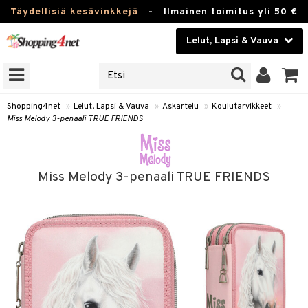
Täydellisiä kesävinkkejä
-
Ilmainen toimitus yli 50 €
Lelut, Lapsi & Vauva
ERKKEJÄ
Kauneudenhoito
JAT
UOTTEITA
Piilolinssit
Shopping4net
»
Lelut, Lapsi & Vauva
»
Askartelu
»
Koulutarvikkeet
»
Miss Melody 3-penaali TRUE FRIENDS
Luontaistuotteet
u
Apteekki
lumateriaalit
Miss Melody 3-penaali TRUE FRIENDS
lusetti
Fitness
Koti & Sisustus
arvikkeet
Lelut, Lapsi & Vauva
luvaha
Tuotemerkkejä
ja maalaa
Kampanjat