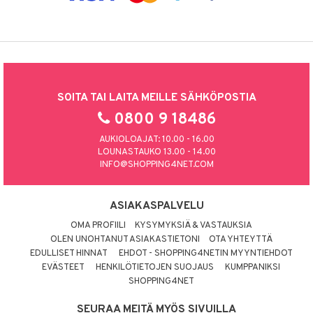
SOITA TAI LAITA MEILLE SÄHKÖPOSTIA
0800 9 18486
AUKIOLOAJAT: 10.00 - 16.00
LOUNASTAUKO 13.00 - 14.00
INFO@SHOPPING4NET.COM
ASIAKASPALVELU
OMA PROFIILI
KYSYMYKSIÄ & VASTAUKSIA
OLEN UNOHTANUT ASIAKASTIETONI
OTA YHTEYTTÄ
EDULLISET HINNAT
EHDOT - SHOPPING4NETIN MYYNTIEHDOT
EVÄSTEET
HENKILÖTIETOJEN SUOJAUS
KUMPPANIKSI
SHOPPING4NET
SEURAA MEITÄ MYÖS SIVUILLA