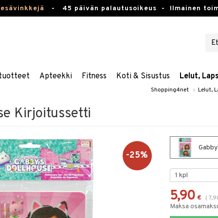
kesävinkkejä
-
45 päivän palautusoikeus -
Ilmainen toim
tuotteet
Apteekki
Fitness
Koti & Sisustus
Lelut, Lap
Shopping4net
»
Lelut, 
e Kirjoitussetti
Gabby'
-25%
5,90
€
(
7,9
Maksa osamaksul