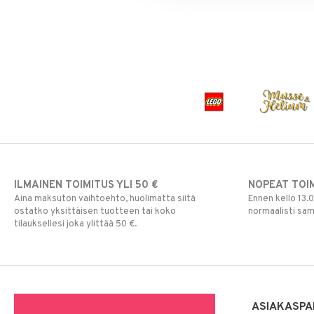
Paw Patrol
Peppi Pitkätossu
Pipsa Possu
PJ MASKS
Pokemon
Skrållan
Super Mario
Viiru & Pesonen
ILMAINEN TOIMITUS YLI 50 €
NOPEAT TOI
Aina maksuton vaihtoehto, huolimatta siitä
Ennen kello 13.
ostatko yksittäisen tuotteen tai koko
normaalisti sa
tilauksellesi joka ylittää 50 €.
ASIAKASPA