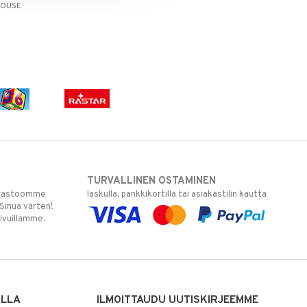
HOUSE
TURVALLINEN OSTAMINEN
varastoomme
laskulla, pankkikortilla tai asiakastilin kautta
 Sinua varten!
sivuillamme.
ILLA
ILMOITTAUDU UUTISKIRJEEMME