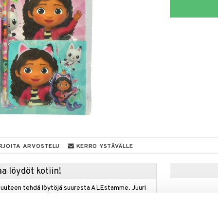
RJOITA ARVOSTELU
KERRO YSTÄVÄLLE
a löydöt kotiin!
isuuteen tehdä löytöjä suuresta ALEstamme. Juuri
mme suuren valikoiman jännittäviä tuotteita
a hinnoilla!