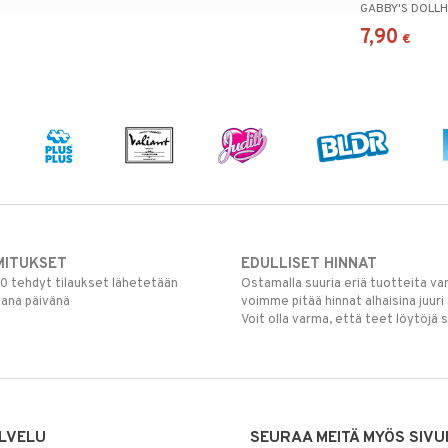
GABBY'S DOLL
7,90
€
MITUKSET
EDULLISET HINNAT
00 tehdyt tilaukset lähetetään
Ostamalla suuria eriä tuotteita 
mana päivänä
voimme pitää hinnat alhaisina juuri
Voit olla varma, että teet löytöjä 
LVELU
SEURAA MEITÄ MYÖS SIVU