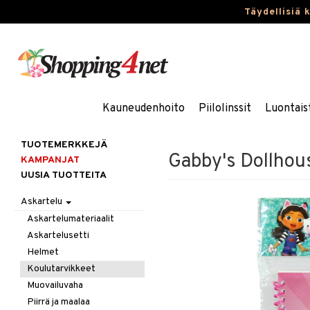
Täydellisiä 
Kauneudenhoito
Piilolinssit
Luontais
TUOTEMERKKEJÄ
Gabby's Dollhous
KAMPANJAT
UUSIA TUOTTEITA
Askartelu
Askartelumateriaalit
Askartelusetti
Helmet
Koulutarvikkeet
Muovailuvaha
Piirrä ja maalaa