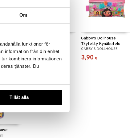
Om
ouse
Gabby's Dollhouse
Gabby's Dollhouse
30 x 40 cm
Reppu, 29 cm
Täytetty Kynäkotelo
andahålla funktioner för
HOUSE
GABBY'S DOLLHOUSE
GABBY'S DOLLHOUSE
n information från din enhet
16,90
3,90
0
€
)
€
€
 tur kombinera informationen
 deras tjänster. Du
Tillåt alla
ouse
ml