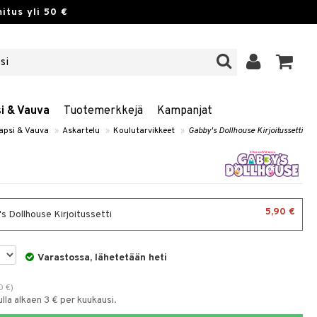
itus yli 50 €
si & Vauva
Tuotemerkkejä
Kampanjat
Lapsi & Vauva
»
Askartelu
»
Koulutarvikkeet
»
Gabby's Dollhouse Kirjoitussetti
5,90 €
s Dollhouse Kirjoitussetti
Varastossa, lähetetään heti
0
€
)
la alkaen 3 € per kuukausi.