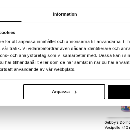
massa 31.8.2026 asti mutta ole nopea -
otteesi voivat päästä loppumaan!
i ale-löydöt »
Information
cookies
Gabby's Dollh
oilleen Gabby's Dollhouse -kirjoitussetillä. Setti
Jumppapussi 
e för att anpassa innehållet och annonserna till användarna, tillh
on, monivärisen kynän, lyijykynän ja post-it-lappuja.
GABBY'S DOLL
vår trafik. Vi vidarebefordrar även sådana identifierare och anna
ttaa muistiin ajatuksiasi, ideoitasi ja seikkailujasi.
5,90
(
8,5
€
nnons- och analysföretag som vi samarbetar med. Dessa kan i sin
har tillhandahållit eller som de har samlat in när du har använt
ortsatt användande av vår webbplats.
Anpassa
Gabby's Dollh
Vesipullo 410 