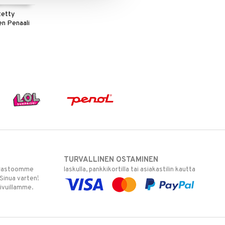
tetty
en Penaali
TURVALLINEN OSTAMINEN
varastoomme
laskulla, pankkikortilla tai asiakastilin kautta
 Sinua varten!
sivuillamme.