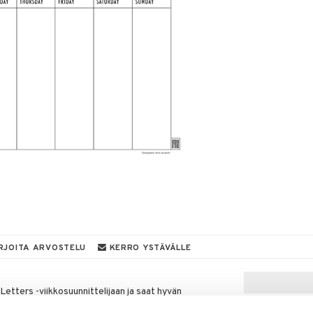
RJOITA ARVOSTELU
KERRO YSTÄVÄLLE
Letters -viikkosuunnittelijaan ja saat hyvän
unnitteluväline perheille, joilla on paljon menoja.