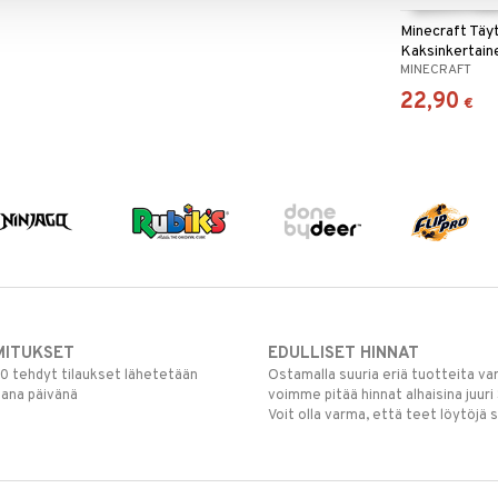
Minecraft Täy
Kaksinkertain
MINECRAFT
22,90
€
MITUKSET
EDULLISET HINNAT
00 tehdyt tilaukset lähetetään
Ostamalla suuria eriä tuotteita 
mana päivänä
voimme pitää hinnat alhaisina juuri
Voit olla varma, että teet löytöjä 