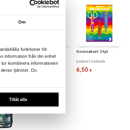
Om
andahålla funktioner för
 Hunters
Bamse Kirjoitussetti
Kuviosakset 3 kpl
n information från din enhet
 A5
BAMSE
EGMONT KÄRNAN
 tur kombinera informationen
5,90
6,50
 deras tjänster. Du
€
€
Tillåt alla