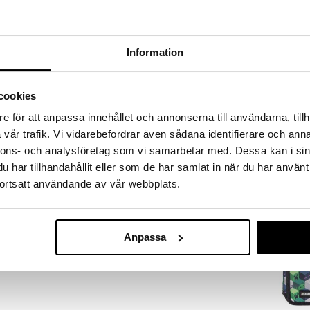
oit sijoittaa sen parhaaseen paikkaan.
uutuus
Information
cookies
e för att anpassa innehållet och annonserna till användarna, tillh
K-POP Demon
vår trafik. Vi vidarebefordrar även sådana identifierare och anna
3D Muistikirja
K-POP
nnons- och analysföretag som vi samarbetar med. Dessa kan i sin
6,90
har tillhandahållit eller som de har samlat in när du har använt
€
ortsatt användande av vår webbplats.
Anpassa