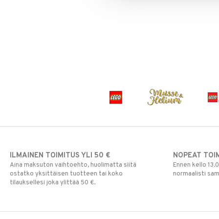
Paw Patrol
Peppi Pitkätossu
Pipsa Possu
PJ MASKS
Pokemon
Skrållan
Super Mario
Viiru & Pesonen
ILMAINEN TOIMITUS YLI 50 €
NOPEAT TOI
Aina maksuton vaihtoehto, huolimatta siitä
Ennen kello 13.
ostatko yksittäisen tuotteen tai koko
normaalisti sa
tilauksellesi joka ylittää 50 €.