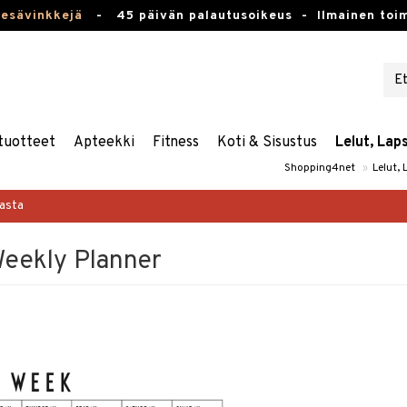
kesävinkkejä
-
45 päivän palautusoikeus -
Ilmainen toim
tuotteet
Apteekki
Fitness
Koti & Sisustus
Lelut, Lap
Shopping4net
»
Lelut,
masta
Weekly Planner