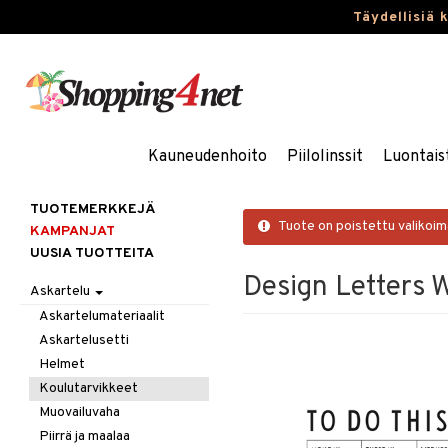
Täydellisiä 
Kauneudenhoito
Piilolinssit
Luontais
TUOTEMERKKEJÄ
Tuote on poistettu valikoi
KAMPANJAT
UUSIA TUOTTEITA
Design Letters 
Askartelu
Askartelumateriaalit
Askartelusetti
Helmet
Koulutarvikkeet
Muovailuvaha
Piirrä ja maalaa