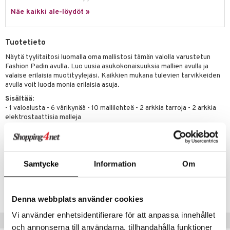
ney Prinsessat
ettävät lelut
Näe kaikki ale-löydöt »
ic
eli
zen
Tuotetieto
mähäkkimies
Näytä tyylitaitosi luomalla oma mallistosi tämän valolla varustetun
Fashion Padin avulla. Luo uusia asukokonaisuuksia mallien avulla ja
ry Potter
valaise erilaisia muotityylejäsi. Kaikkien mukana tulevien tarvikkeiden
avulla voit luoda monia erilaisia asuja.
lo Kitty
Sisältää
:
.L.
- 1 valoalusta - 6 värikynää - 10 mallilehteä - 2 arkkia tarroja - 2 arkkia
elektrostaattisia malleja
mmi Lehmä
Muuta
le
6 vuotta+
umi
Samtycke
Information
Om
Tuotenumero
le
TST95-1-XX
 Patrol
Denna webbplats använder cookies
pi Pitkätossu
Vi använder enhetsidentifierare för att anpassa innehållet
Vinkkejä sinulle
och annonserna till användarna, tillhandahålla funktioner
sa Possu