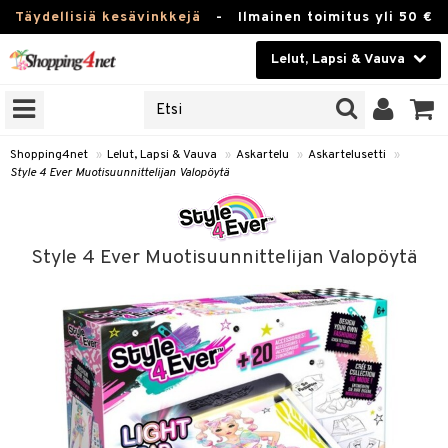
Täydellisiä kesävinkkejä
-
Ilmainen toimitus yli 50 €
Lelut, Lapsi & Vauva
ERKKEJÄ
Kauneudenhoito
JAT
UOTTEITA
Piilolinssit
Shopping4net
»
Lelut, Lapsi & Vauva
»
Askartelu
»
Askartelusetti
»
Style 4 Ever Muotisuunnittelijan Valopöytä
Luontaistuotteet
u
Apteekki
lumateriaalit
Style 4 Ever Muotisuunnittelijan Valopöytä
elusetti
Fitness
Koti & Sisustus
rvikkeet
Lelut, Lapsi & Vauva
luvaha
Tuotemerkkejä
ja maalaa
Kampanjat