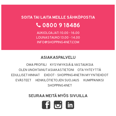
SOITA TAI LAITA MEILLE SÄHKÖPOSTIA
0800 9 18486
AUKIOLOAJAT: 10.00 - 16.00
LOUNASTAUKO 13.00 - 14.00
INFO@SHOPPING4NET.COM
ASIAKASPALVELU
OMA PROFIILI
KYSYMYKSIÄ & VASTAUKSIA
OLEN UNOHTANUT ASIAKASTIETONI
OTA YHTEYTTÄ
EDULLISET HINNAT
EHDOT - SHOPPING4NETIN MYYNTIEHDOT
EVÄSTEET
HENKILÖTIETOJEN SUOJAUS
KUMPPANIKSI
SHOPPING4NET
SEURAA MEITÄ MYÖS SIVUILLA