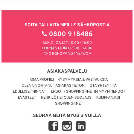
SOITA TAI LAITA MEILLE SÄHKÖPOSTIA
0800 9 18486
AUKIOLOAJAT: 10.00 - 16.00
LOUNASTAUKO 13.00 - 14.00
INFO@SHOPPING4NET.COM
ASIAKASPALVELU
OMA PROFIILI
KYSYMYKSIÄ & VASTAUKSIA
OLEN UNOHTANUT ASIAKASTIETONI
OTA YHTEYTTÄ
EDULLISET HINNAT
EHDOT - SHOPPING4NETIN MYYNTIEHDOT
EVÄSTEET
HENKILÖTIETOJEN SUOJAUS
KUMPPANIKSI
SHOPPING4NET
SEURAA MEITÄ MYÖS SIVUILLA