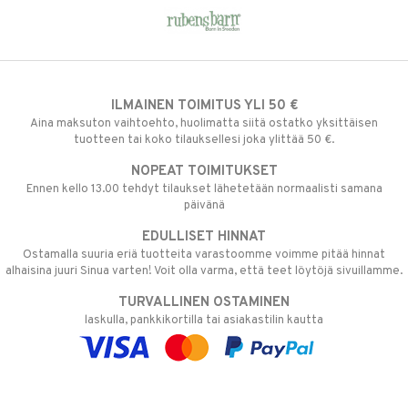
ILMAINEN TOIMITUS YLI 50 €
Aina maksuton vaihtoehto, huolimatta siitä ostatko yksittäisen
tuotteen tai koko tilauksellesi joka ylittää 50 €.
NOPEAT TOIMITUKSET
Ennen kello 13.00 tehdyt tilaukset lähetetään normaalisti samana
päivänä
EDULLISET HINNAT
Ostamalla suuria eriä tuotteita varastoomme voimme pitää hinnat
alhaisina juuri Sinua varten! Voit olla varma, että teet löytöjä sivuillamme.
TURVALLINEN OSTAMINEN
laskulla, pankkikortilla tai asiakastilin kautta