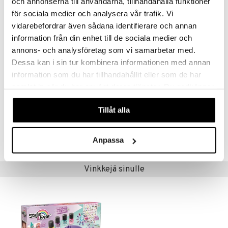
och annonserna till användarna, tillhandahålla funktioner
- 1 tussikynä kaksoiskärjellä
för sociala medier och analysera vår trafik. Vi
 MASKS
vidarebefordrar även sådana identifierare och annan
- 1 liimapuikko
kemon
information från din enhet till de sociala medier och
- 50 korukiveä
annons- och analysföretag som vi samarbetar med.
ållan
Dessa kan i sin tur kombinera informationen med annan
- 1 ohjeet
er Mario
information som du har tillhandahållit eller som de har
Muuta
ru & Pesonen
samlat in när du har använt deras tjänster. Du godkänner
6 v+
våra cookies vid fortsatt användande av vår webbplats.
Tillåt alla
Tuotenumero
TST76-1-XX
Anpassa
Vinkkejä sinulle