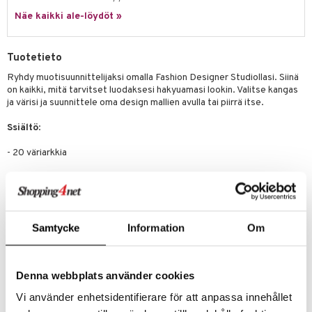
ney Prinsessat
ettävät lelut
Näe kaikki ale-löydöt »
ic
eli
zen
Tuotetieto
mähäkkimies
Ryhdy muotisuunnittelijaksi omalla Fashion Designer Studiollasi. Siinä
on kaikki, mitä tarvitset luodaksesi hakyuamasi lookin. Valitse kangas
ry Potter
ja värisi ja suunnittele oma design mallien avulla tai piirrä itse.
lo Kitty
Ssiältö
:
.L.
- 20 väriarkkia
mmi Lehmä
- 3 mallia
le
- 6 väriliitua
umi
Samtycke
Information
Om
- 10 arkkia itseliimautuvaa kangasta
le
- 6 painettuja paperiarkkeja
 Patrol
Denna webbplats använder cookies
- 6 painettuja paperirullia
pi Pitkätossu
Vi använder enhetsidentifierare för att anpassa innehållet
- 2 arkkia tarroja
sa Possu