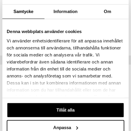
ney Prinsessat
ettävät lelut
halattava squishy. Täydellinen luoviin ja rentouttaviin leikkeihin!
ic
Muuta
eli
Samtycke
Information
Om
6 vuotta+
zen
mähäkkimies
Denna webbplats använder cookies
Tuotenumero
ry Potter
Vi använder enhetsidentifierare för att anpassa innehållet
TAS80-1-XX
och annonserna till användarna, tillhandahålla funktioner
lo Kitty
för sociala medier och analysera vår trafik. Vi
Vinkkejä sinulle
.L.
vidarebefordrar även sådana identifierare och annan
information från din enhet till de sociala medier och
mmi Lehmä
annons- och analysföretag som vi samarbetar med.
le
Dessa kan i sin tur kombinera informationen med annan
information som du har tillhandahållit eller som de har
umi
samlat in när du har använt deras tjänster. Du godkänner
le
våra cookies vid fortsatt användande av vår webbplats.
Tillåt alla
 Patrol
pi Pitkätossu
Anpassa
sa Possu