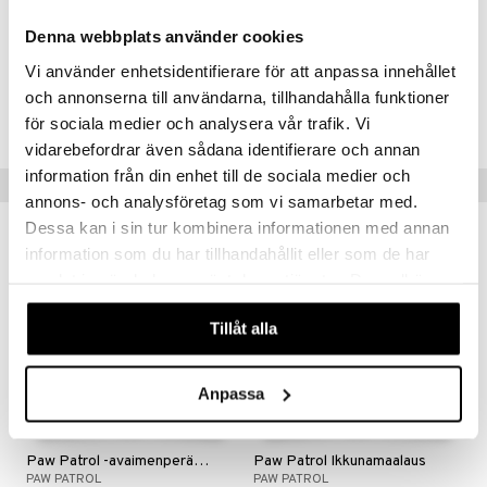
6 vuotta+
 MASKS
Denna webbplats använder cookies
Vi använder enhetsidentifierare för att anpassa innehållet
kemon
Tuotenumero
och annonserna till användarna, tillhandahålla funktioner
ållan
TMC82-1-XX
för sociala medier och analysera vår trafik. Vi
er Mario
vidarebefordrar även sådana identifierare och annan
information från din enhet till de sociala medier och
Vinkkejä sinulle
ru & Pesonen
annons- och analysföretag som vi samarbetar med.
Dessa kan i sin tur kombinera informationen med annan
information som du har tillhandahållit eller som de har
samlat in när du har använt deras tjänster. Du godkänner
våra cookies vid fortsatt användande av vår webbplats.
Tillåt alla
Anpassa
Paw Patrol -avaimenperä kutistemuovista
Paw Patrol Ikkunamaalaus
PAW PATROL
PAW PATROL