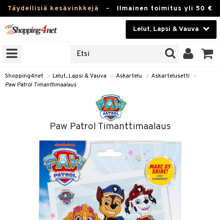
Täydellisiä kesävinkkejä
-
Ilmainen toimitus yli 50 €
Lelut, Lapsi & Vauva
ERKKEJÄ
Kauneudenhoito
JAT
UOTTEITA
Piilolinssit
Shopping4net
»
Lelut, Lapsi & Vauva
»
Askartelu
»
Askartelusetti
»
Paw Patrol Timanttimaalaus
Luontaistuotteet
u
Apteekki
lumateriaalit
Paw Patrol Timanttimaalaus
elusetti
Fitness
Koti & Sisustus
rvikkeet
Lelut, Lapsi & Vauva
luvaha
Tuotemerkkejä
ja maalaa
Kampanjat