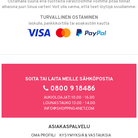
Ostamalla suuria eriä tuotteita varastoomme voimme pitää hinnat
alhaisina juuri Sinua varten! Voit olla varma, että teet löytöjä sivuillamme.
TURVALLINEN OSTAMINEN
laskulla, pankkikortilla tai asiakastilin kautta
SOITA TAI LAITA MEILLE SÄHKÖPOSTIA
0800 9 18486
AUKIOLOAJAT: 10.00 - 16.00
LOUNASTAUKO 13.00 - 14.00
INFO@SHOPPING4NET.COM
ASIAKASPALVELU
OMA PROFIILI
KYSYMYKSIÄ & VASTAUKSIA