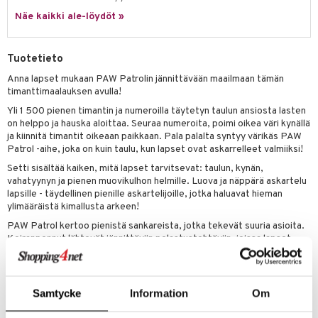
ney Prinsessat
ettävät lelut
Näe kaikki ale-löydöt »
ic
eli
zen
Tuotetieto
mähäkkimies
Anna lapset mukaan PAW Patrolin jännittävään maailmaan tämän
timanttimaalauksen avulla!
ry Potter
Yli 1 500 pienen timantin ja numeroilla täytetyn taulun ansiosta lasten
lo Kitty
on helppo ja hauska aloittaa. Seuraa numeroita, poimi oikea väri kynällä
ja kiinnitä timantit oikeaan paikkaan. Pala palalta syntyy värikäs PAW
.L.
Patrol -aihe, joka on kuin taulu, kun lapset ovat askarrelleet valmiiksi!
Setti sisältää kaiken, mitä lapset tarvitsevat: taulun, kynän,
mmi Lehmä
vahatyynyn ja pienen muovikulhon helmille. Luova ja näppärä askartelu
lapsille - täydellinen pienille askartelijoille, jotka haluavat hieman
le
ylimääräistä kimallusta arkeen!
umi
PAW Patrol kertoo pienistä sankareista, jotka tekevät suuria asioita.
Koiranpennut lähtevät jännittäviin pelastustehtäviin, joissa lapset
le
oppivat ongelmanratkaisua ja yhteistyötä. Näiden PAW Patrol -lelujen
avulla lapset voivat tuoda seikkailut kotiin ja luoda omia
 Patrol
pelastustehtäviä.
pi Pitkätossu
Samtycke
Information
Om
Huolellisesti kehitetty Ruotsissa Mickin toimesta.
sa Possu
Muuta