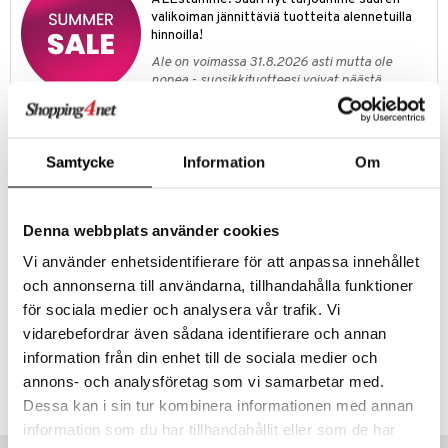
ney Prinsessat
ettävät lelut
valikoiman jännittäviä tuotteita alennetuilla
ic
hinnoilla!
eli
Ale on voimassa 31.8.2026 asti mutta ole
zen
nopea - suosikkituotteesi voivat päästä
loppumaan!
mähäkkimies
Näe kaikki ale-löydöt »
ry Potter
Samtycke
Information
Om
lo Kitty
Tuotetieto
.L.
Crazy Chic Beauty Press & Go Nails on sarja värikkäitä tekokynsiä eri
Denna webbplats använder cookies
teemoilla. Stailaa kuten haluat! Helppo kiinnittää itseliimautuvalla
mmi Lehmä
liimalla.
Vi använder enhetsidentifierare för att anpassa innehållet
le
Muuta
och annonserna till användarna, tillhandahålla funktioner
6 vuotta+
för sociala medier och analysera vår trafik. Vi
umi
vidarebefordrar även sådana identifierare och annan
le
information från din enhet till de sociala medier och
Tuotenumero
 Patrol
annons- och analysföretag som vi samarbetar med.
TCY31-1-ANI
Dessa kan i sin tur kombinera informationen med annan
pi Pitkätossu
information som du har tillhandahållit eller som de har
sa Possu