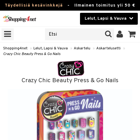
Täydellisiä kesävinkkejä
-
Ilmainen toimitus yli 50 €
Lelut, Lapsi & Vauva
ERKKEJÄ
Kauneudenhoito
JAT
UOTTEITA
Piilolinssit
Shopping4net
»
Lelut, Lapsi & Vauva
»
Askartelu
»
Askartelusetti
»
Crazy Chic Beauty Press & Go Nails
Luontaistuotteet
u
Apteekki
lumateriaalit
Crazy Chic Beauty Press & Go Nails
elusetti
Fitness
Koti & Sisustus
rvikkeet
Lelut, Lapsi & Vauva
luvaha
Tuotemerkkejä
ja maalaa
Kampanjat