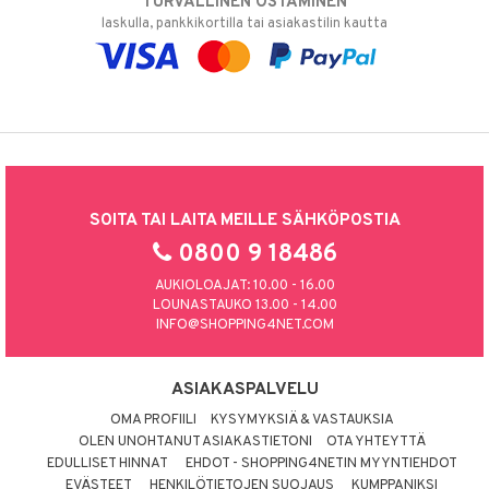
TURVALLINEN OSTAMINEN
laskulla, pankkikortilla tai asiakastilin kautta
SOITA TAI LAITA MEILLE SÄHKÖPOSTIA
0800 9 18486
AUKIOLOAJAT: 10.00 - 16.00
LOUNASTAUKO 13.00 - 14.00
INFO@SHOPPING4NET.COM
ASIAKASPALVELU
OMA PROFIILI
KYSYMYKSIÄ & VASTAUKSIA
OLEN UNOHTANUT ASIAKASTIETONI
OTA YHTEYTTÄ
EDULLISET HINNAT
EHDOT - SHOPPING4NETIN MYYNTIEHDOT
EVÄSTEET
HENKILÖTIETOJEN SUOJAUS
KUMPPANIKSI