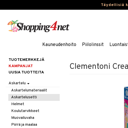
Täydellisiä 
Kauneudenhoito
Piilolinssit
Luontais
TUOTEMERKKEJÄ
Clementoni Crea
KAMPANJAT
UUSIA TUOTTEITA
Askartelu
Askartelumateriaalit
Askartelusetti
Helmet
Koulutarvikkeet
Muovailuvaha
Piirrä ja maalaa