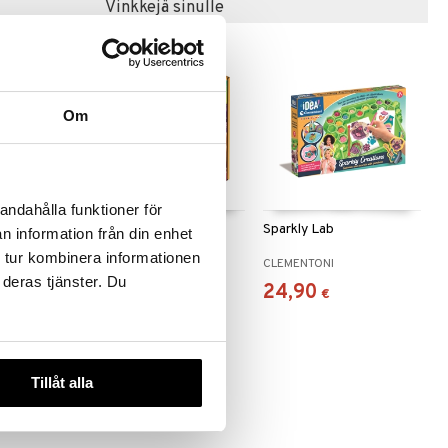
Vinkkejä sinulle
Om
andahålla funktioner för
en Lab
Sparkly Creations
Sparkly Lab
n information från din enhet
Fantasy
 tur kombinera informationen
CLEMENTONI
CLEMENTONI
 deras tjänster. Du
13,91
24,90
€
€
Tillåt alla