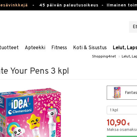
kesävinkkejä
-
45 päivän palautusoikeus -
Ilmainen toim
tuotteet
Apteekki
Fitness
Koti & Sisustus
Lelut, Lap
Shopping4net
»
Lelut, La
te Your Pens 3 kpl
Fantas
10,90
€
Maksa osamaksul