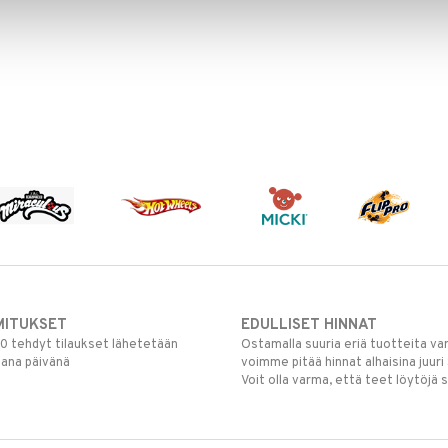
MITUKSET
EDULLISET HINNAT
00 tehdyt tilaukset lähetetään
Ostamalla suuria eriä tuotteita 
mana päivänä
voimme pitää hinnat alhaisina juuri
Voit olla varma, että teet löytöjä 