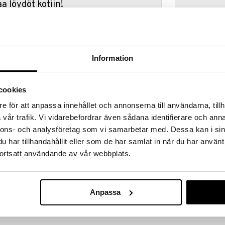
a löydöt kotiin!
isuuteen tehdä löytöjä suuresta ALEstamme. Juuri
mme suuren valikoiman jännittäviä tuotteita
a hinnoilla!
massa 31.8.2026 asti mutta ole nopea -
Information
otteesi voivat päästä loppumaan!
i ale-löydöt »
cookies
e för att anpassa innehållet och annonserna till användarna, tillh
Clementoni P
vår trafik. Vi vidarebefordrar även sådana identifierare och anna
koota 3 kynää ja tehdä niistä persoonallisia erilaisilla
nnons- och analysföretag som vi samarbetar med. Dessa kan i sin
CLEMENTONI
s sarja, joka sisältää: 3 kynää, 4 eriväristä mustetta,
har tillhandahållit eller som de har samlat in när du har använt
35,91
n valmistamiseen.
€
ortsatt användande av vår webbplats.
le mahdollisuuden luoda ja mukauttaa kyniään monilla
än kuin vain tehdä kynästä persoonallisen: he voivat
Anpassa
sensa.