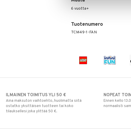
Muuta
Paw Patrol
6 vuotta+
Peppi Pitkätossu
Pipsa Possu
Tuotenumero
PJ MASKS
TCM49-1-FAN
Pokemon
Skrållan
Super Mario
Viiru & Pesonen
ILMAINEN TOIMITUS YLI 50 €
NOPEAT TOI
Aina maksuton vaihtoehto, huolimatta siitä
Ennen kello 13.
ostatko yksittäisen tuotteen tai koko
normaalisti sa
tilauksellesi joka ylittää 50 €.