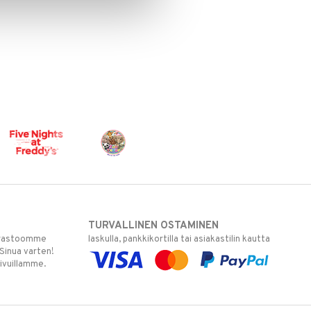
TURVALLINEN OSTAMINEN
varastoomme
laskulla, pankkikortilla tai asiakastilin kautta
 Sinua varten!
sivuillamme.