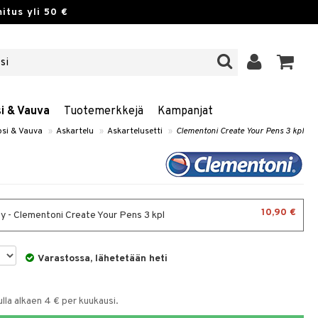
itus yli 50 €
si & Vauva
Tuotemerkkejä
Kampanjat
psi & Vauva
»
Askartelu
»
Askartelusetti
»
Clementoni Create Your Pens 3 kpl
10,90 €
y - Clementoni Create Your Pens 3 kpl
Varastossa, lähetetään heti
la alkaen 4 € per kuukausi.