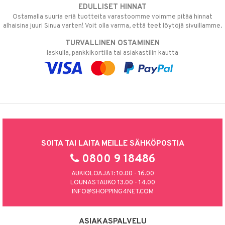
EDULLISET HINNAT
Ostamalla suuria eriä tuotteita varastoomme voimme pitää hinnat
alhaisina juuri Sinua varten! Voit olla varma, että teet löytöjä sivuillamme.
TURVALLINEN OSTAMINEN
laskulla, pankkikortilla tai asiakastilin kautta
SOITA TAI LAITA MEILLE SÄHKÖPOSTIA
0800 9 18486
AUKIOLOAJAT: 10.00 - 16.00
LOUNASTAUKO 13.00 - 14.00
INFO@SHOPPING4NET.COM
ASIAKASPALVELU