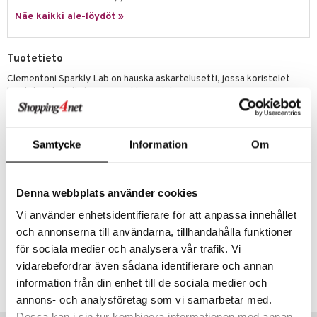
ney Prinsessat
ettävät lelut
Näe kaikki ale-löydöt »
ic
eli
zen
Tuotetieto
mähäkkimies
Clementoni Sparkly Lab on hauska askartelusetti, jossa koristelet
kuvituksia kimaltelevin ja värikkäin jalokivin.
ry Potter
Sisältö
: Työpohja onkaloin, hahmoin/symbolein kaksipuolisilla arkeilla,
lo Kitty
12 pussia värikkäitä helmiä, monitoimiset työvälineet, alusta, 2
työvälinettä helmien kiinnittämiseen, itseliimautuva vaha,
Samtycke
Information
Om
.L.
itseliimautuvat kirjaimet ja numerot, mustaa savea (500 g) ja kintaat,
muotoillut kartonkipohjan mukaan, käyttöohjeet kuvien kera.
mmi Lehmä
Suunniteltu ja valmistettu Italiassa.
Denna webbplats använder cookies
le
Muuta
Vi använder enhetsidentifierare för att anpassa innehållet
umi
7 v+
och annonserna till användarna, tillhandahålla funktioner
le
för sociala medier och analysera vår trafik. Vi
Tuotenumero
vidarebefordrar även sådana identifierare och annan
 Patrol
TCM31-1-XX
information från din enhet till de sociala medier och
pi Pitkätossu
annons- och analysföretag som vi samarbetar med.
sa Possu
Dessa kan i sin tur kombinera informationen med annan