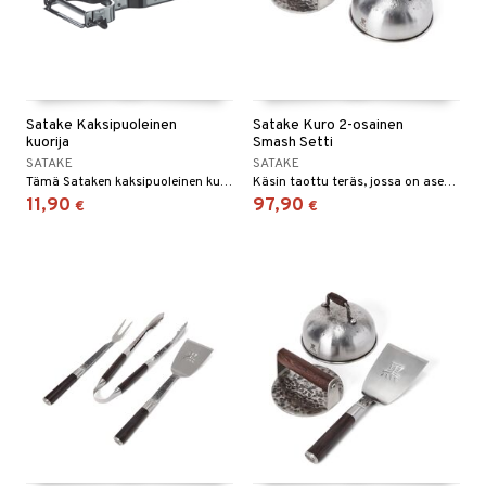
Satake Kaksipuoleinen
Satake Kuro 2-osainen
kuorija
Smash Setti
SATAKE
SATAKE
Tämä Sataken kaksipuoleinen kuorija sopii täydellisesti perunan, kurkun, porkkanan, parsan, tomaatin tai monen muun kuorimiseen.
Käsin taottu teräs, jossa on asennetta ja uskomattoman tyylikäs muotoilu, toimitetaan tyylikkäissä mustissa puulaatikoissa.
11,90
97,90
€
€