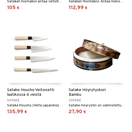
Sataken hiomakivi antaa veitsille terävyyttä.
Sataken Hiontakivi. Antaa hienon terävyyden ja soveltuu jo terävien veisten huoltoon.
105
112,99
€
€
Satake Houcho Veitsisetti
Satake Höyrytyskori
laatikossa 4 veistä
Bambu
SATAKE
SATAKE
Satake Houcho (Veitsi japaniksi) on uskomattoman edullinen, kun otetaan huomioon, kuinka hienon veitsen todella ostat. Hillitty muotoilu, partaveitsenterävä terä, on höyhenenkevyt ja kestää sukupolvien ajan, jos siitä huolehditaan. Keskittyminen on ollut todella laadukkaan terän kehittämisessä, jossa on yksinkertainen mutta toimiva kahva.
Satake-höyrystin on valmistettu bambusta, joka on kevyest poltettu koneellisesti, mikä antaa sille erilaisen ja todella voimakkaan, omaleimaisen ulkonäön.
135,99
27,90
€
€