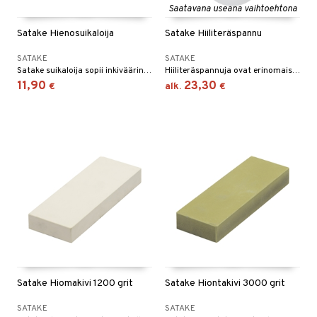
Saatavana useana vaihtoehtona
Satake Hienosuikaloija
Satake Hiiliteräspannu
SATAKE
SATAKE
Satake suikaloija sopii inkiväärin, kurkun, porkkanan, sitruunankuoren, suklaan tai muun suikalointiin.
Hiiliteräspannuja ovat erinomaisia kaikenlaiseen paistamiseen - vihanneksille, kalalle ja lihalle. Ne kestävät uunin lämpötiloja jopa 250°C asti ja niillä on samanlaiset ominaisuudet kuin valuraudalla, mutta ne ovat kevyempiä.
11,90
23,30
€
alk.
€
Satake Hiomakivi 1200 grit
Satake Hiontakivi 3000 grit
SATAKE
SATAKE