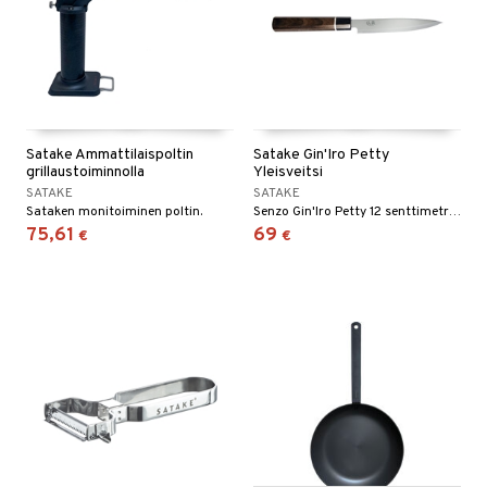
Satake Ammattilaispoltin
Satake Gin'Iro Petty
grillaustoiminnolla
Yleisveitsi
SATAKE
SATAKE
Sataken monitoiminen poltin.
Senzo Gin'Iro Petty 12 senttimetriä on klassinen yleisveitsi.
75,61
69
€
€