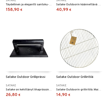
SATAKE
SATAKE
Täydellinen ja elegantti santoku-veitsi, jonka terän pituus on 17 cm. Hienovaraisesti kiillotettu damaskiterä on vahva ja ohut, mikä antaa erittäin ylellisen tunteen käytössä.
Satake Outdoorin käännettävä grillilevy/paistinpöytä.
158,90
40,99
€
€
Satake Outdoor Grilliprässi
Satake Outdoor Grilliritilä
SATAKE
SATAKE
Satake on kehittänyt lihaprässin, joka sopii hienosti lihalle ja hampurilaisten valmistamiseen.
Satake Outdoorin grilliritilä. Mainio ulkokeittiöön tai campingpaikalle, metsään ja vaellukselle.
26,80
14,90
€
€