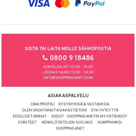
SOITA TAI LAITA MEILLE SÄHKÖPOSTIA
0800 9 18486
AUKIOLOAJAT: 10.00 - 16.00
LOUNASTAUKO 13.00 - 14.00
INFO@SHOPPING4NET.COM
ASIAKASPALVELU
OMA PROFIILI
KYSYMYKSIÄ & VASTAUKSIA
OLEN UNOHTANUT ASIAKASTIETONI
OTA YHTEYTTÄ
EDULLISET HINNAT
EHDOT - SHOPPING4NETIN MYYNTIEHDOT
EVÄSTEET
HENKILÖTIETOJEN SUOJAUS
KUMPPANIKSI
SHOPPING4NET