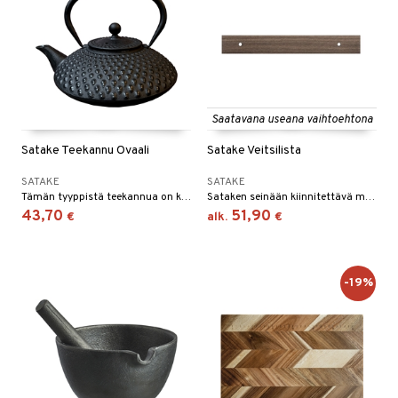
Saatavana useana vaihtoehtona
Satake Teekannu Ovaali
Satake Veitsilista
SATAKE
SATAKE
Tämän tyyppistä teekannua on käytetty Kiinassa ammoisista ajoista lähtien
Sataken seinään kiinnitettävä magneettinen veitsilista.
43,70
51,90
€
alk.
€
-19%