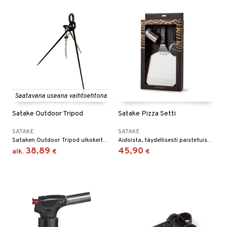
Saatavana useana vaihtoehtona
Satake Outdoor Tripod
Satake Pizza Setti
SATAKE
SATAKE
Sataken Outdoor Tripod ulkokeittiöön, leirintäalueelle tai metsään ja retkeilyyn.
Aidoista, täydellisesti paistetuista pizzoista omassa keittiössä tai grillissä on tullut todellinen trendi. Satake Pizza Set -ruostumattomasta teräksestä antaa sinulle tarvitsemasi työkalut.
38,89
45,90
alk.
€
€