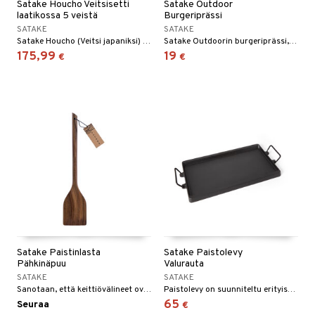
Satake Houcho Veitsisetti
Satake Outdoor
laatikossa 5 veistä
Burgeriprässi
SATAKE
SATAKE
Satake Houcho (Veitsi japaniksi) on uskomattoman edullinen, kun otetaan huomioon, kuinka hienon veitsen todella ostat. Hillitty muotoilu, partaveitsenterävä terä, on höyhenenkevyt ja kestää sukupolvien ajan, jos siitä huolehditaan. Keskittyminen on ollut todella laadukkaan terän kehittämisessä, jossa on yksinkertainen mutta toimiva kahva.
Satake Outdoorin burgeriprässi, jonka avulla valmistat täydellistä lihaa ja hampurilaisia.
175,99
19
€
€
Satake Paistinlasta
Satake Paistolevy
Pähkinäpuu
Valurauta
SATAKE
SATAKE
Sanotaan, että keittiövälineet ovat kokin sielun jatke, ja tämä ei ole koskaan ollut totta enempää kuin Sataken kauniin keittiövälinesarjan kanssa.
Paistolevy on suunniteltu erityisesti sisäkäyttöön ja toimii täydellisesti induktioliedellä, keraamisella liedellä, sähkö- ja kaasuliesillä, ja sitä voidaan käyttää myös leivontateräksenä uunissa. Ihanteellinen monenlaisiin ruokiin, kuten smash-burgereihin ja entrecôte-pihveihin, schnitzeliin ja aasialaiseen ruoanlaittoon, kuten yakinikuun, yakitoriin ja wokattuihin nuudeleihin.
65
Seuraa
€