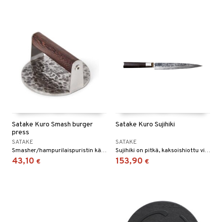
Satake Kuro Smash burger
Satake Kuro Sujihiki
press
SATAKE
SATAKE
Smasher/hampurilaispuristin käsintaotusta teräksestä, puukahvalla.
Sujihiki on pitkä, kaksoishiottu viipalointi-/transeerausveitsi ja se toimii hienosti sekä kalan että lihan käsittelyyn.
43,10
153,90
€
€