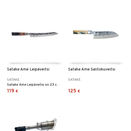
Satake Ame Leipäveitsi
Satake Ame Santokuveitsi
SATAKE
SATAKE
Satake Ame Leipäveitsi on 23 cm veitsi, jossa on sekä toimiva että kaunis muotoilu. Terä on kevyesti kaareva ja pyöristetyt yksipuolisesti hiotut hampaat ovat pehmeästi vaihtelevassa kulmassa verrattaessa etuosaa, keskiosaa ja kantaa. Kaikki tämä antaa täydellisen leikkaustuntuman riippumatta siitä, onko kyseessä aamiaissämpylä, hapanjuurileipä tai höyrytetty bao, joka pitää jakaa.
119
125
€
€