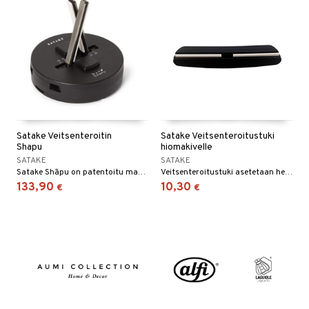
Satake Veitsenteroitin
Satake Veitsenteroitustuki
Shapu
hiomakivelle
SATAKE
SATAKE
Satake Shāpu on patentoitu manuaalinen veitsenteroitin, joka tarjoaa optimaalisen parhaan tuloksen. Veitsenteroitin teroittaa/kiillottaa japanilaisen terän 15°-18° ja eurooppalaisen terän 20°-23°. Satake Shāpu:ssa on jousikuormitteiset, kääntyvät timantti/keraamiset teroitus- ja kiillotusvarret, jotka mukautuvat veitsenterän mukaan SAF* optimaalista teroitusta ja kiillotusta varten.
Veitsenteroitustuki asetetaan helposti veitsen selkään ja se vakauttaa veitsen asennon hiomakivea vasten.
133,90
10,30
€
€