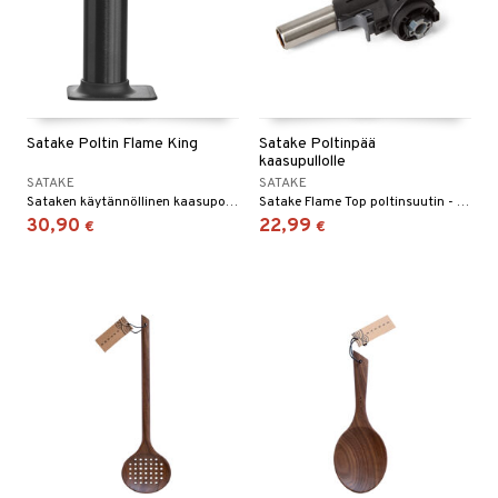
Satake Poltin Flame King
Satake Poltinpää
kaasupullolle
SATAKE
SATAKE
Sataken käytännöllinen kaasupoltin Crème Brûléen karamellisointiin tai vihannesten, kalan ja lihan liekittämiseen.
Satake Flame Top poltinsuutin - Tarkkuutta, inspiraatiota ja eleganssia ruoanlaittoon.
30,90
22,99
€
€