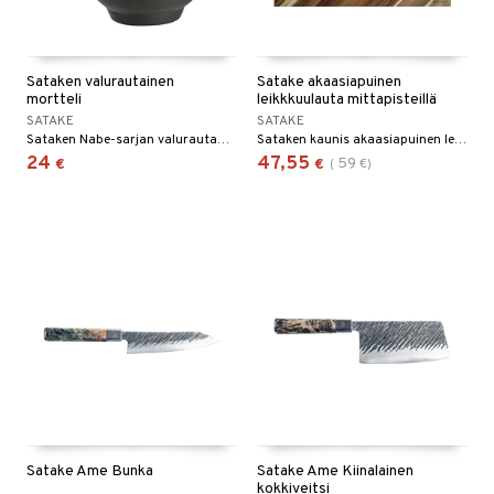
Sataken valurautainen
Satake akaasiapuinen
mortteli
leikkkuulauta mittapisteillä
SATAKE
SATAKE
Sataken Nabe-sarjan valurautamortteli.
Sataken kaunis akaasiapuinen leikkuulauta mittapisteillä.
24
47,55
59
€
€
(
€
)
Satake Ame Bunka
Satake Ame Kiinalainen
kokkiveitsi