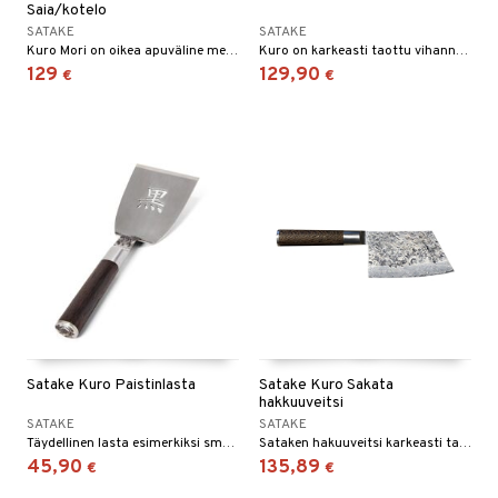
Saia/kotelo
SATAKE
SATAKE
Kuro Mori on oikea apuväline metsään, retkeilyyn ja grillille.
Kuro on karkeasti taottu vihannesveitsi ja sen terä on VG-10-terästä.
129
129,90
€
€
Satake Kuro Paistinlasta
Satake Kuro Sakata
hakkuuveitsi
SATAKE
SATAKE
Täydellinen lasta esimerkiksi smashburgereille, sillä lasta on leveä, vakaa ja tukeva, jotta voit kovaa ja päättäväisesti irrottaa herkullisesti paistuneen burgerin paistolevyltä.
Sataken hakuuveitsi karkeasti taotulla terällä.
45,90
135,89
€
€