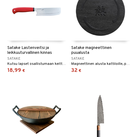
Satake Lastenveitsi ja
Satake magneettinen
leikkuuturvallinen kinnas
puualusta
SATAKE
SATAKE
Kutsu lapset osallistumaan keittiöaskareisiin Sataken lapsiveitsen ja leikkuuturvallisen kintaan kera.
Magneettinen alusta kattiloille, padoille ja paistinpannuille.
18,99
32
€
€