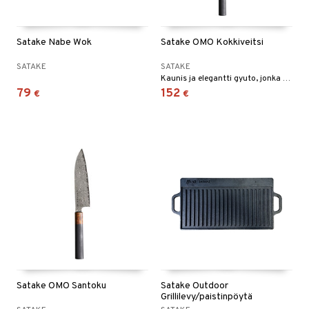
Satake Nabe Wok
Satake OMO Kokkiveitsi
SATAKE
SATAKE
Kaunis ja elegantti gyuto, jonka terän pituus on 21 cm. Pehmeästi kiillotettu damaskiterä on vahva ja ohut, mikä antaa erittäin ylellisen tunteen käytössä.
79
152
€
€
Satake OMO Santoku
Satake Outdoor
Grillilevy/paistinpöytä