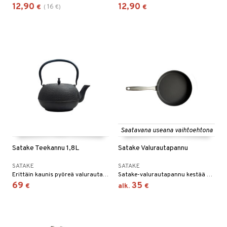
12,90
12,90
16
€
(
€
)
€
Saatavana useana vaihtoehtona
Satake Teekannu 1,8L
Satake Valurautapannu
SATAKE
SATAKE
Erittäin kaunis pyöreä valurautainen teekannu, joka valaisee teekutsut muodollaan ja kuvioillaan. Teekannun rauta puhdistetaan valun yhteydessä. Kannun sisäpuoli on emaloitu, mikä suojaa sitä ruostumiselta ja tekee siitä helpon puhdistaa.
Satake-valurautapannu kestää koko elämän, jos pidät siitä huolta.
69
35
€
alk.
€