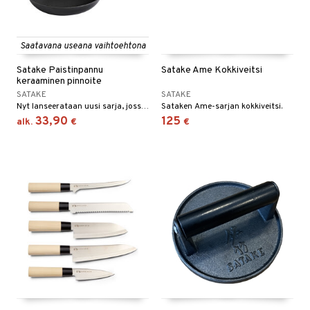
tyisveitset
& Baaritarvikkeet
ttiöveitset
Saatavana useana vaihtoehtona
rinta- & Vihannesveitset
Satake Paistinpannu
Satake Ame Kokkiveitsi
keraaminen pinnoite
kkuulaudat
SATAKE
SATAKE
Nyt lanseerataan uusi sarja, jossa on keraaminen non-stick-pinnoite, joka ei sisällä lisättyä PFAS:ia, synteettisiä materiaaleja tai raskasmetalleja.
Sataken Ame-sarjan kokkiveitsi.
päveitset
33,90
125
alk.
€
€
tsenteroittimet
tsisetit
tsitarvikkeet