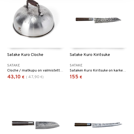
Satake Kuro Cloche
Satake Kuro Kiritsuke
SATAKE
SATAKE
Cloche / matkupu on valmistettu käsintaotusta teräksestä ja siinä on pieni hyvä puinen kahva.
Sataken Kuro Kiritsuke on karkeasti taottu veitsi, siinä yhdistyvät äärimmäinen voima, tasapaino ja tarkkuus.
43,10
155
47,90
€
(
€
)
€