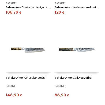
SATAKE
SATAKE
Satake Ame Bunka on pieni japanilainen kokkiveitsi/yleisveitsi, joka kärki on selkeästi vinoon leikattu, mikä antaa sinulle hyvän ja terävän kärjen tarkkaan työstämiseen. Samalla saat veitsen, jonka profiili on melko korkea ja se sopii sekä leikkaamiseen että pillkomiseen.
Satake Ame Kiinalainen kokkiveitsi on kokkiveitsi/pilkkomisveitsi, jossa on korkea profiili ja se on erittäin hyvä useimpiin keittiön toimiin.
106,79
129
€
€
Satake Ame Kiritsuke veitsi
Satake Ame Leikkuuveitsi
SATAKE
SATAKE
146,90
86,90
€
€