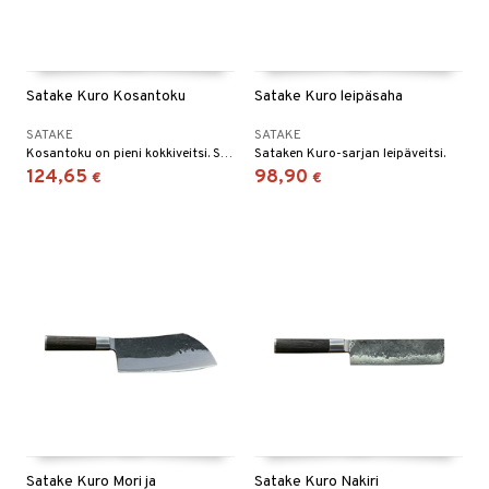
Satake Kuro Kosantoku
Satake Kuro leipäsaha
SATAKE
SATAKE
Kosantoku on pieni kokkiveitsi. Sana Santoku tarkoittaa suurinpiirtein "kolmea etua" ja santokua käytetään sekä vihannesten, kalan että lihan käsittelyyn.
Sataken Kuro-sarjan leipäveitsi.
124,65
98,90
€
€
Satake Kuro Mori ja
Satake Kuro Nakiri