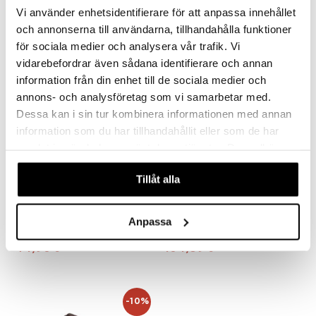
69,90
74,90
€
€
Vi använder enhetsidentifierare för att anpassa innehållet
och annonserna till användarna, tillhandahålla funktioner
för sociala medier och analysera vår trafik. Vi
vidarebefordrar även sådana identifierare och annan
information från din enhet till de sociala medier och
annons- och analysföretag som vi samarbetar med.
Dessa kan i sin tur kombinera informationen med annan
information som du har tillhandahållit eller som de har
samlat in när du har använt deras tjänster. Du godkänner
våra cookies vid fortsatt användande av vår webbplats.
Tillåt alla
Satake Kuro BBQ
Satake Kuro Chopper
Pihvilasta
Anpassa
SATAKE
SATAKE
Tämä grillipihvi-lasta on valmistettu käsintaotusta teräksestä, ja siinä on tumma puukahva, joka huokuu laatua ja käsityötaitoa. Terään on stanssattu logo, jossa on japanilainen merkki "Kuro", joka tarkoittaa mustaa ja viittaa kauniiseen, rosoiseen käsintaottuun teräkseen.
Kuro on karkeasti taottu veitsi ja sen terä on prosessoitu kahdeksaan kertaan.
74,90
104,89
€
€
-10%