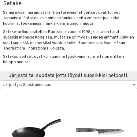
Satake
vänpaahtimet
anasetit
uoneen tekstiilit
uotteet
risteet
Samurai-isännän ajoista lähtien terävimmat veitset ovat tulleet
erit & Sähkövatkaimet
anat & Tyynyliinat
ma- & Cocktailasit
ttöön
keittiö
lytys
elu
 tekstiilit
Japanista. Sataken valikoimaan kuuluu useita veitsisarjoja sekä
kuorimia, teekannuja, märkiä kiviä ja paljon muuta.
t koneet
nyt & Peitot
malasit
kut
mot & Veistokset
s
et
iköt & Lyhdyt
tyynyt
 Grillaustarvikkeet
Satake-brändi esiteltiin Ruotsissa vuonna 1998 ja siitä on tullut
suosikki monissa kodeissa, mutta se on myös useiden ammattikokkien
enkeittimet
tlasit
nsäilytys & Korit
lot
tit
atarvikkeet
huonekalut
oneen tekstiilit
 & hyönteissuoja
iköt & Lyhdyt
suuri suosikki, esimerkiksi Vuoden kokki -tuomariston jäsen Håkan
spalvelu
Thörnström Thönströms Kökistä.
mppanjalasit
jat
kalautaset
 Kattilat
s & Hyllyt
timet
lot
ksiä & vastauksia
Sataken veitset ovat kuin unelma työskennellä, ja niitä on erittäin
psi- & Aveclasit
al Art
ät lautaset
karit & Koukut
pannut
ynttilät
n ruokinta
mput
helppo huoltaa.
tuotetta
ilasit
ukut
lyt
tolamput
& Maustemyllyt
oneen tekstiilit
aistus
Järjestä tai suodata jotta löydät suosikkisi helposti:
 verkkokaupasta
skey- & Konjakkilasit
näkoristeet
nsäilytys & Korit
tälamput
anasetit
way / Outdoor
avälineet
ustarvikkeet
sit
anat & Tyynyliinat
slaatikot
utarvikkeet
 Peitteet
nyt & Peitot
lot
uvadit & Kulhot
maelämä
moskannut
 & Siivous
aistus
mosmukit
& Leivontavuoat