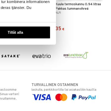
 tur kombinera informationen
Kuula termoskannu 0.94 litraa
Kuula termoskannu 0.94 litraa
 deras tjänster. Du
indigon sininen
Pakkas tummanvihreä
ALFI
ALFI
35
35
€
€
Tillåt alla
TURVALLINEN OSTAMINEN
varastoomme
laskulla, pankkikortilla tai asiakastilin kautta
 Sinua varten!
sivuillamme.