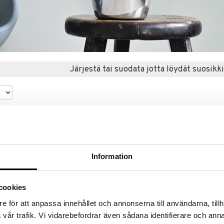
Järjestä tai suodata jotta löydät suosikki
Information
cookies
e för att anpassa innehållet och annonserna till användarna, tillh
vår trafik. Vi vidarebefordrar även sådana identifierare och anna
Saatavana useana vaihtoehtona