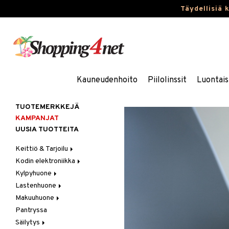
Täydellisiä 
Kauneudenhoito
Piilolinssit
Luontais
TUOTEMERKKEJÄ
KAMPANJAT
UUSIA TUOTTEITA
Keittiö & Tarjoilu
Kodin elektroniikka
Aterimet
Kylpyhuone
Kannut & Karahvit
Ääni
Lastenhuone
Keittiösäilytys
Kylpyhuoneen sisustus
Makuuhuone
Keittiötekstiilit
Kylpyhuoneen tarvikkeita
Kylpyhuoneen koristelu
Pantryssa
Keittiövälineet
Kylpyhuoneen tekstiilit
Lasten huonekalut
Huovat & Saalit
Säilytys
Kodinkoneet
Lasten lamput
Koristetyynyt