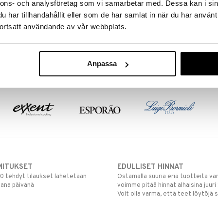
nnons- och analysföretag som vi samarbetar med. Dessa kan i sin
Juwel termoskannu 1 L
Kuula termoskannu 0.94 litraa
har tillhandahållit eller som de har samlat in när du har använt
Frost grafiitinharmaa
ALFI
ALFI
ortsatt användande av vår webbplats.
Kaunis termoskannu Alfilta.
242
35
€
€
Anpassa
MITUKSET
EDULLISET HINNAT
00 tehdyt tilaukset lähetetään
Ostamalla suuria eriä tuotteita 
mana päivänä
voimme pitää hinnat alhaisina juuri
Voit olla varma, että teet löytöjä 