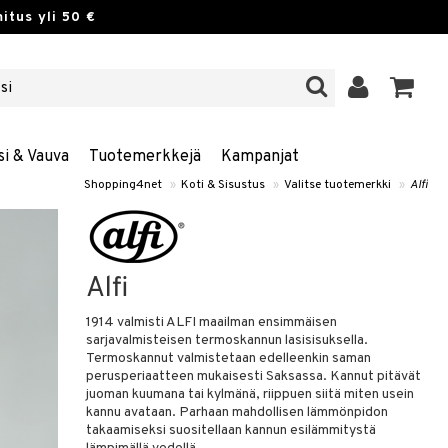
itus yli 50 €
si & Vauva
Tuotemerkkejä
Kampanjat
Shopping4net
»
Koti & Sisustus
»
Valitse tuotemerkki
»
Alfi
Alfi
1914 valmisti ALFI maailman ensimmäisen
sarjavalmisteisen termoskannun lasisisuksella.
Termoskannut valmistetaan edelleenkin saman
perusperiaatteen mukaisesti Saksassa. Kannut pitävät
juoman kuumana tai kylmänä, riippuen siitä miten usein
kannu avataan. Parhaan mahdollisen lämmönpidon
takaamiseksi suositellaan kannun esilämmitystä