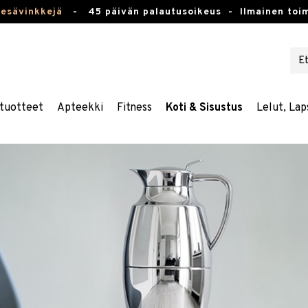
kesävinkkejä
-
45 päivän palautusoikeus -
Ilmainen toim
tuotteet
Apteekki
Fitness
Koti & Sisustus
Lelut, Lap