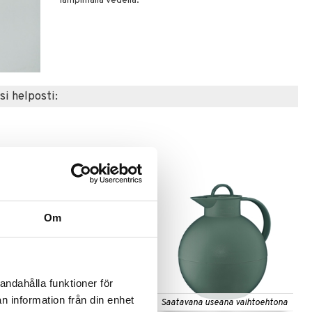
lämpimällä vedellä.
si helposti:
Om
andahålla funktioner för
n information från din enhet
Saatavana useana vaihtoehtona
Saatavana useana vaihtoehtona