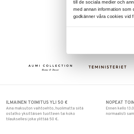
till de sociala medier och a
Leipäveitset
Kuula termoskannu 0.94 litraa
med annan information som du 
Frost White
Veitsenteroittimet
ALFI
godkänner våra cookies vid f
Veitsisetit
Veitsitarvikkeet
35
€
ILMAINEN TOIMITUS YLI 50 €
NOPEAT TOI
Aina maksuton vaihtoehto, huolimatta siitä
Ennen kello 13.
ostatko yksittäisen tuotteen tai koko
normaalisti sa
tilauksellesi joka ylittää 50 €.