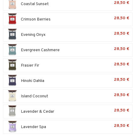
28,50 €
Coastal Sunset
tyisveitset
& Baaritarvikkeet
28,50 €
Crimson Berries
ttiöveitset
rinta- & Vihannesveitset
28,50 €
Evening Onyx
kkuulaudat
28,50 €
Evergreen Cashmere
päveitset
tsenteroittimet
28,50 €
Frasier Fir
tsisetit
28,50 €
Hinoki Dahlia
tsitarvikkeet
28,50 €
Island Coconut
28,50 €
Lavender & Cedar
28,50 €
Lavender Spa