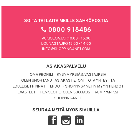
SOITA TAI LAITA MEILLE SÄHKÖPOSTIA
0800 9 18486
AUKIOLOAJAT: 10.00 - 16.00
LOUNASTAUKO 13.00 - 14.00
INFO@SHOPPING4NET.COM
ASIAKASPALVELU
OMA PROFIILI
KYSYMYKSIÄ & VASTAUKSIA
OLEN UNOHTANUT ASIAKASTIETONI
OTA YHTEYTTÄ
EDULLISET HINNAT
EHDOT - SHOPPING4NETIN MYYNTIEHDOT
EVÄSTEET
HENKILÖTIETOJEN SUOJAUS
KUMPPANIKSI
SHOPPING4NET
SEURAA MEITÄ MYÖS SIVUILLA