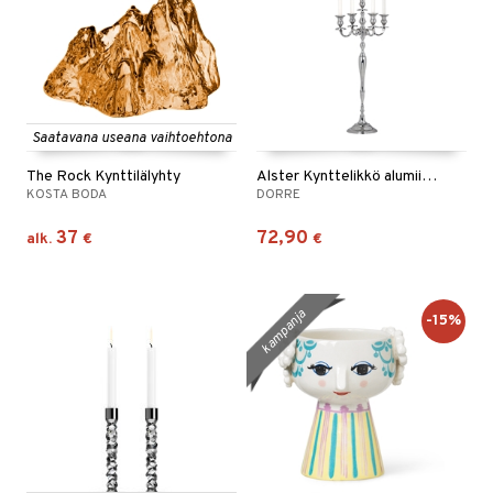
Saatavana useana vaihtoehtona
The Rock Kynttilälyhty
Alster Kynttelikkö alumiinia 5-haarainen.
KOSTA BODA
DORRE
37
72,90
alk.
€
€
kampanja
-15%