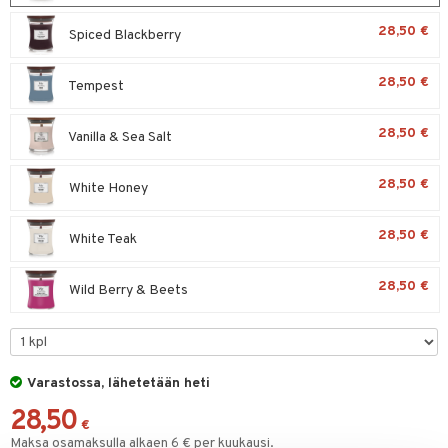
28,50 €
Spiced Blackberry
28,50 €
Tempest
28,50 €
Vanilla & Sea Salt
28,50 €
White Honey
28,50 €
White Teak
28,50 €
Wild Berry & Beets
Varastossa, lähetetään heti
28,50
€
Maksa osamaksulla alkaen 6 € per kuukausi.