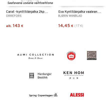
Saatavana useana vaihtoehtona
Carat -kyntttilänjalka 2kpl pakkaus
Eva Kynttilänjalka vaaleansininen 9,5cm
ORREFORS
BJØRN WIINBLAD
143
14,45
17
alk.
€
€
(
€
)