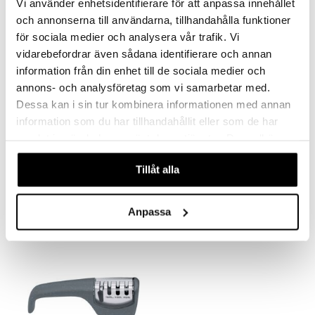
Vi använder enhetsidentifierare för att anpassa innehållet
och annonserna till användarna, tillhandahålla funktioner
för sociala medier och analysera vår trafik. Vi
vidarebefordrar även sådana identifierare och annan
information från din enhet till de sociala medier och
annons- och analysföretag som vi samarbetar med.
Dessa kan i sin tur kombinera informationen med annan
information som du har tillhandahållit eller som de har
Ranskan perunoiden
Valkosipulipuristin SUSI 3
samlat in när du har använt deras tjänster. Du godkänner
Leikkuri
våra cookies vid fortsatt användande av vår webbplats.
ZYLISS
ZYLISS
Tillåt alla
Fiksu ranskalaisten leikkuri Zylissiltä kahdella eri terällä.
Purista valkosipulilohkot kuorineen!
55
30,99
€
€
Anpassa