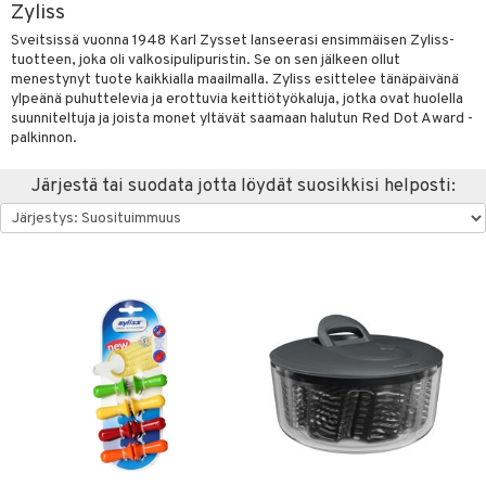
Zyliss
vänpaahtimet
anasetit
uoneen tekstiilit
uotteet
risteet
Sveitsissä vuonna 1948 Karl Zysset lanseerasi ensimmäisen Zyliss-
tuotteen, joka oli valkosipulipuristin. Se on sen jälkeen ollut
erit & Sähkövatkaimet
anat & Tyynyliinat
ma- & Cocktailasit
ttöön
keittiö
lytys
elu
 tekstiilit
menestynyt tuote kaikkialla maailmalla. Zyliss esittelee tänäpäivänä
t koneet
ylpeänä puhuttelevia ja erottuvia keittiötyökaluja, jotka ovat huolella
nyt & Peitot
malasit
kut
mot & Veistokset
s
et
iköt & Lyhdyt
tyynyt
 Grillaustarvikkeet
suunniteltuja ja joista monet yltävät saamaan halutun Red Dot Award -
enkeittimet
tlasit
palkinnon.
nsäilytys & Korit
lot
tit
atarvikkeet
huonekalut
oneen tekstiilit
 & hyönteissuoja
iköt & Lyhdyt
spalvelu
mppanjalasit
jat
kalautaset
 Kattilat
s & Hyllyt
timet
lot
Järjestä tai suodata jotta löydät suosikkisi helposti:
ksiä & vastauksia
psi- & Aveclasit
al Art
ät lautaset
karit & Koukut
pannut
ynttilät
n ruokinta
mput
tuotetta
ilasit
ukut
lyt
tolamput
& Maustemyllyt
oneen tekstiilit
aistus
 verkkokaupasta
skey- & Konjakkilasit
näkoristeet
nsäilytys & Korit
tälamput
anasetit
way / Outdoor
avälineet
ustarvikkeet
sit
anat & Tyynyliinat
slaatikot
utarvikkeet
 Peitteet
nyt & Peitot
lot
uvadit & Kulhot
maelämä
moskannut
 & Siivous
aistus
mosmukit
& Leivontavuoat