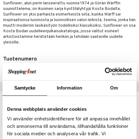
Sunflower, alun perin lanseerattu vuonna 1974 ja Göran Wärffin
suunnittelema, on ikoninen sarja kynttilälyhtyjä Kosta Bodalta.
Sunflower on yksi parhaista esimerkeistä siitä, kuinka Wärff sai
inspiraationsa luonnosta ja luonnollisen valon leikistä, teema, jonka hän
muutti modernin lasikäsityön todellisiksi klassikoiksi. Sunflower on osa
Kosta Bodan uudelleenjulkaisukatalogia, jossa valitut esineet
arkistoistamme herätetään henkiin ja tehdään saataville uudelle
yleisölle.
Tuotenumero
IUF10-9.2-XX
Suositut tuotteet
Samtycke
Information
Om
Denna webbplats använder cookies
Vi använder enhetsidentifierare för att anpassa innehållet
och annonserna till användarna, tillhandahålla funktioner
för sociala medier och analysera vår trafik. Vi