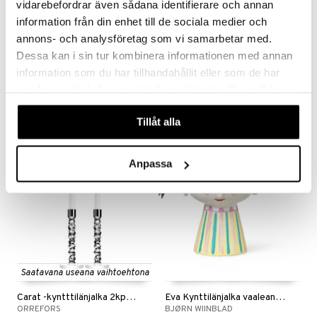
vidarebefordrar även sådana identifierare och annan
information från din enhet till de sociala medier och
Saatavana useana vaihtoehtona
annons- och analysföretag som vi samarbetar med.
Dessa kan i sin tur kombinera informationen med annan
The Rock Kynttilälyhty
Alster Kynttelikkö alumiinia 5-haarainen.
information som du har tillhandahållit eller som de har
KOSTA BODA
DORRE
samlat in när du har använt deras tjänster. Du godkänner
37
72,90
alk.
€
€
våra cookies vid fortsatt användande av vår webbplats.
Tillåt alla
kampanja
-15%
Anpassa
Saatavana useana vaihtoehtona
Carat -kyntttilänjalka 2kpl pakkaus
Eva Kynttilänjalka vaaleansininen 9,5cm
ORREFORS
BJØRN WIINBLAD