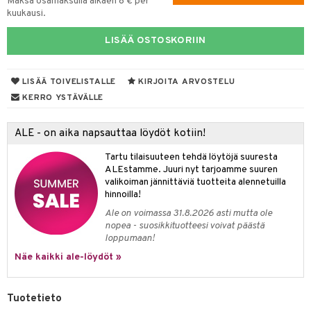
Maksa osamaksulla alkaen 8 € per
kuukausi.
tyisveitset
& Baaritarvikkeet
LISÄÄ OSTOSKORIIN
ttiöveitset
rinta- & Vihannesveitset
LISÄÄ TOIVELISTALLE
KIRJOITA ARVOSTELU
kkuulaudat
KERRO YSTÄVÄLLE
päveitset
ALE - on aika napsauttaa löydöt kotiin!
tsenteroittimet
Tartu tilaisuuteen tehdä löytöjä suuresta
tsisetit
ALEstamme. Juuri nyt tarjoamme suuren
valikoiman jännittäviä tuotteita alennetuilla
tsitarvikkeet
hinnoilla!
Ale on voimassa 31.8.2026 asti mutta ole
nopea - suosikkituotteesi voivat päästä
loppumaan!
Näe kaikki ale-löydöt »
Tuotetieto