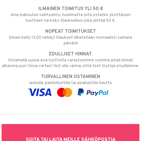
ILMAINEN TOIMITUS YLI 50 €
Aina maksuton vaihtoehto, huolimatta siitä ostatko yksittäisen
tuotteen tai koko tilauksellesi joka ylittää 50 €.
NOPEAT TOIMITUKSET
Ennen kello 13.00 tehdyt tilaukset lähetetään normaalisti samana
päivänä
EDULLISET HINNAT
Ostamalla suuria eriä tuotteita varastoomme voimme pitää hinnat
alhaisina juuri Sinua varten! Voit olla varma, että teet löytöjä sivuillamme.
TURVALLINEN OSTAMINEN
laskulla, pankkikortilla tai asiakastilin kautta
SOITA TAI LAITA MEILLE SÄHKÖPOSTIA