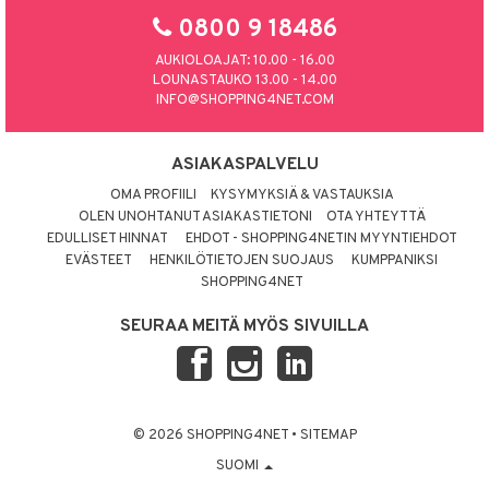
0800 9 18486
AUKIOLOAJAT: 10.00 - 16.00
LOUNASTAUKO 13.00 - 14.00
INFO@SHOPPING4NET.COM
ASIAKASPALVELU
OMA PROFIILI
KYSYMYKSIÄ & VASTAUKSIA
OLEN UNOHTANUT ASIAKASTIETONI
OTA YHTEYTTÄ
EDULLISET HINNAT
EHDOT - SHOPPING4NETIN MYYNTIEHDOT
EVÄSTEET
HENKILÖTIETOJEN SUOJAUS
KUMPPANIKSI
SHOPPING4NET
SEURAA MEITÄ MYÖS SIVUILLA
© 2026 SHOPPING4NET
•
SITEMAP
SUOMI