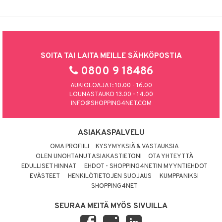
SOITA TAI LAITA MEILLE SÄHKÖPOSTIA
0800 9 18486
AUKIOLOAJAT: 10.00 - 16.00
LOUNASTAUKO 13.00 - 14.00
INFO@SHOPPING4NET.COM
ASIAKASPALVELU
OMA PROFIILI
KYSYMYKSIÄ & VASTAUKSIA
OLEN UNOHTANUT ASIAKASTIETONI
OTA YHTEYTTÄ
EDULLISET HINNAT
EHDOT - SHOPPING4NETIN MYYNTIEHDOT
EVÄSTEET
HENKILÖTIETOJEN SUOJAUS
KUMPPANIKSI
SHOPPING4NET
SEURAA MEITÄ MYÖS SIVUILLA