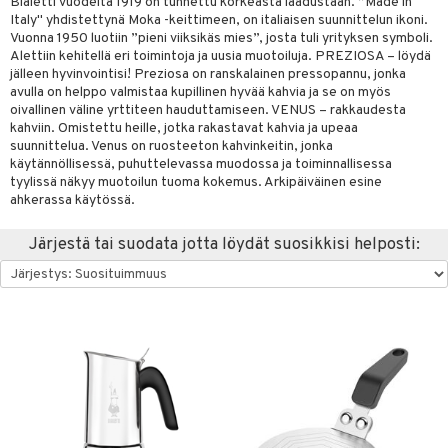
Bialetti vuodelta 1919 on tunnettu korkeasta laadustaan. ”Made in
Italy" yhdistettynä Moka -keittimeen, on italiaisen suunnittelun ikoni.
vänpaahtimet
anasetit
uoneen tekstiilit
uotteet
risteet
Vuonna 1950 luotiin ”pieni viiksikäs mies”, josta tuli yrityksen symboli.
Alettiin kehitellä eri toimintoja ja uusia muotoiluja. PREZIOSA – löydä
erit & Sähkövatkaimet
anat & Tyynyliinat
ma- & Cocktailasit
ttöön
keittiö
lytys
elu
 tekstiilit
jälleen hyvinvointisi! Preziosa on ranskalainen pressopannu, jonka
t koneet
nyt & Peitot
avulla on helppo valmistaa kupillinen hyvää kahvia ja se on myös
malasit
kut
mot & Veistokset
s
et
iköt & Lyhdyt
tyynyt
 Grillaustarvikkeet
oivallinen väline yrttiteen hauduttamiseen. VENUS – rakkaudesta
enkeittimet
tlasit
nsäilytys & Korit
lot
kahviin. Omistettu heille, jotka rakastavat kahvia ja upeaa
tit
atarvikkeet
huonekalut
oneen tekstiilit
 & hyönteissuoja
iköt & Lyhdyt
spalvelu
suunnittelua. Venus on ruosteeton kahvinkeitin, jonka
mppanjalasit
jat
kalautaset
käytännöllisessä, puhuttelevassa muodossa ja toiminnallisessa
 Kattilat
s & Hyllyt
timet
lot
ksiä & vastauksia
tyylissä näkyy muotoilun tuoma kokemus. Arkipäiväinen esine
psi- & Aveclasit
al Art
ät lautaset
karit & Koukut
pannut
ynttilät
n ruokinta
mput
ahkerassa käytössä.
tuotetta
ilasit
ukut
lyt
tolamput
& Maustemyllyt
oneen tekstiilit
aistus
Järjestä tai suodata jotta löydät suosikkisi helposti:
 verkkokaupasta
skey- & Konjakkilasit
näkoristeet
nsäilytys & Korit
tälamput
anasetit
way / Outdoor
avälineet
ustarvikkeet
sit
anat & Tyynyliinat
slaatikot
utarvikkeet
 Peitteet
nyt & Peitot
lot
uvadit & Kulhot
maelämä
moskannut
 & Siivous
aistus
mosmukit
& Leivontavuoat