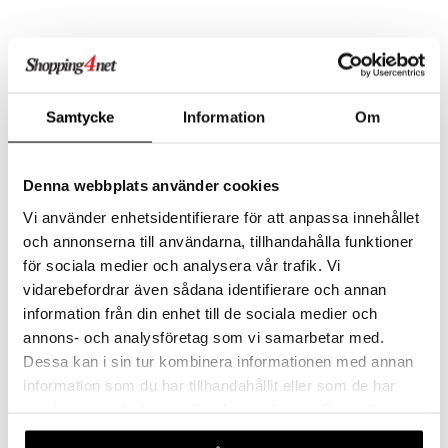
Samtycke
Information
Om
Denna webbplats använder cookies
Vi använder enhetsidentifierare för att anpassa innehållet
och annonserna till användarna, tillhandahålla funktioner
Kahvinkeitin Mini Express
Keitin Moka 6 kuppia
för sociala medier och analysera vår trafik. Vi
Induktion
vidarebefordrar även sådana identifierare och annan
BIALETTI
BIALETTI
information från din enhet till de sociala medier och
Bialettin kahvinkeitin Mini Express on klassisesti muotoiltu keitin ja tänään erittäin uniikki.
Moka-keitin on yhdistelmä laatua, tyylikkyyttä ja käytännöllisyyttä.
100
48
annons- och analysföretag som vi samarbetar med.
€
€
Dessa kan i sin tur kombinera informationen med annan
information som du har tillhandahållit eller som de har
samlat in när du har använt deras tjänster. Du godkänner
våra cookies vid fortsatt användande av vår webbplats.