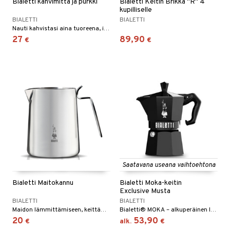
Bialetti kahvimitta ja purkki
Bialetti Keitin Brikka "R" 4
kupilliselle
BIALETTI
BIALETTI
Nauti kahvistasi aina tuoreena, ilman huolta hukasta.
27
89,90
€
€
Saatavana useana vaihtoehtona
Bialetti Maitokannu
Bialetti Moka-keitin
Exclusive Musta
BIALETTI
BIALETTI
Maidon lämmittämiseen, keittämiseen ja vaahdottamiseen.
Bialetti® MOKA – alkuperäinen Italiasta jo 80 vuoden ajan herkullisen maukasta kahvia varten. Klassinen tapa valmistaa kahvia useimmissa italialaisissa kodeissa.
20
53,90
€
alk.
€