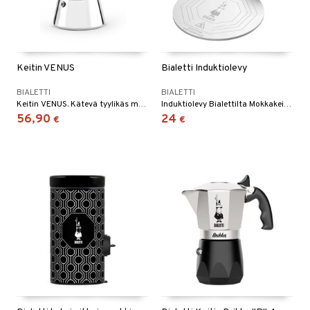
tyisveitset
& Baaritarvikkeet
ttiöveitset
Keitin VENUS
Bialetti Induktiolevy
rinta- & Vihannesveitset
kkuulaudat
BIALETTI
BIALETTI
Keitin VENUS. Kätevä tyylikäs mokkakeitin, joka valmistaa kuusi kupillista, Bialetti.
Induktiolevy Bialettilta Mokkakeittimelle.
päveitset
56,90
24
€
€
tsenteroittimet
tsisetit
tsitarvikkeet