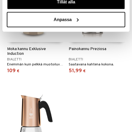
Tillåt alla
Anpassa
Moka kannu Exklusive
Painokannu Preziosa
Induction
BIALETTI
BIALETTI
Enemmän kuin pelkkä muotoiluvalinta, olemme ylpeitä voidessamme esitellä täysin uuden Moka Exclusive Full Induction -mallimme.
Saatavana kahtena kokona.
109
51,99
€
€