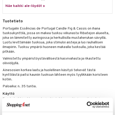
kkivoide
teutus & Soujaus
Näe kaikki ale-löydöt »
tevoide
ranajo & Ihonpuhdistus
Tuotetieto
justusvoide
Portugalin Essências de Portugal Candle Fig & Cassis on ihana
kipuna
tuoksukynttilä, jossa on makea tuoksu viikunasta Ribatejon alueelta,
joka on lämmitetty auringossa ja herkullisilla mustaherukan sävyillä.
teri
Luotu levittämään tuoksua, joka stimuloi aisteja ja luo rauhallisen
ilmapiirin. Tuoksu ympäröi huoneen makealla tuoksulla, joka kestää
siväri
pitkään.
mänrajauskynät
Valmistettu ympäristöystävällisestä kasvivahasta ja rikastettu
oliiviöljyllä.
Ainesosien korkea laatu ja huolellinen käsityö tekevät tästä
kynttilästä paitsi kauniin tuoksun lähteen myös tyylikkään koristeen
kotiin.
Paloaika: n. 35 tuntia.
Käyttö
Poista kaikki pakkausmateriaali ja leikkaa sydän 1 cm pituiseksi
vahasta ennen käyttöä. Älä koskaan jätä palavaa kynttilää valvomatta.
Polta kynttilöitä lasten ja lemmikkien ulottumattomissa. Jätä aina 10
cm tilaa palavien kynttilöiden välille. Älä koskaan aseta palavia