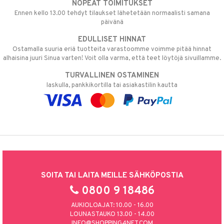
NOPEAT TOIMITUKSET
Ennen kello 13.00 tehdyt tilaukset lähetetään normaalisti samana
päivänä
EDULLISET HINNAT
Ostamalla suuria eriä tuotteita varastoomme voimme pitää hinnat
alhaisina juuri Sinua varten! Voit olla varma, että teet löytöjä sivuillamme.
TURVALLINEN OSTAMINEN
laskulla, pankkikortilla tai asiakastilin kautta
SOITA TAI LAITA MEILLE SÄHKÖPOSTIA
0800 9 18486
AUKIOLOAJAT: 10.00 - 16.00
LOUNASTAUKO 13.00 - 14.00
INFO@SHOPPING4NET.COM