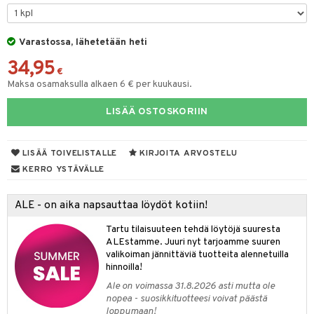
eruskettavat tuotteet
toilu
eruskettavat tuotteet
er shave lotion
inkotuotteet
kojen hoito
kölaitteet
vovoiteet
 de cologne
dorantit
linssit
Varastossa, lähetetään heti
vojen poisto
mpoot
metiikkalaukkuja
 de toilette
koistuotteet
UE
34,95
€
ien hoito
vikkeita
rinta
japakkaukset
eruskettavat tuotteet
e
Maksa osamaksulla alkaen 6 € per kuukausi.
spalvelu
rinta
japakkaus
vojen poisto
 10
 System
LISÄÄ OSTOSKORIIN
ksiä & vastauksia
pytuotteita
amiot
ien hoito
he 1: Puhdistus
ito
tuotetta
hkugeelit & saippuat
ranajotuotteet
hkugeelit & saippuat
LISÄÄ TOIVELISTALLE
KIRJOITA ARVOSTELU
he 2: Kirkastus
ien- ja Vartalonhoito
 verkkokaupasta
KERRO YSTÄVÄLLE
taloöljyt
ta & Viikset
talovoiteet
he 3: Kosteutus
teudenhoito
likiilto
t
talovoiteet
distaminen
rinta ja naamiot
ALE - on aika napsauttaa löydöt kotiin!
lipuna
matics Elixir
o
rumit
distus
ltenrajausväri
yx
Tartu tilaisuuteen tehdä löytöjä suuresta
inkosuoja
ALEstamme. Juuri nyt tarjoamme suuren
mänympärysvoiteet
rumit
makarvat
nique Happy
aihetta Miehille
valikoiman jännittäviä tuotteita alennetuilla
hinnoilla!
mien/Huulten Hoito
miväri
nique Happy For Men
nhoito
Ale on voimassa 31.8.2026 asti mutta ole
nopea - suosikkituotteesi voivat päästä
kkisiveltmit
kastus
loppumaan!