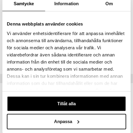
kynttilöitä tai lähelle palavaa materiaalia. Älä syö. Älä anna kynttilän
Samtycke
Information
Om
palaa yli 4 tuntia. Sammuta liekki, jos se alkaa lähestyä astian seinää,
erityisesti kun kynttilä on loppumassa.
Ainesosat
Denna webbplats använder cookies
Vegetable and blend of paraffin wax, solid saturated hydrocarbons,
Vi använder enhetsidentifierare för att anpassa innehållet
fragrance.
och annonserna till användarna, tillhandahålla funktioner
för sociala medier och analysera vår trafik. Vi
Tuotenumero
vidarebefordrar även sådana identifierare och annan
CEP03-F1-180-XX-XX
information från din enhet till de sociala medier och
annons- och analysföretag som vi samarbetar med.
Dessa kan i sin tur kombinera informationen med annan
Vinkkejä sinulle
information som du har tillhandahållit eller som de har
samlat in när du har använt deras tjänster. Du godkänner
våra cookies vid fortsatt användande av vår webbplats.
Tillåt alla
Anpassa