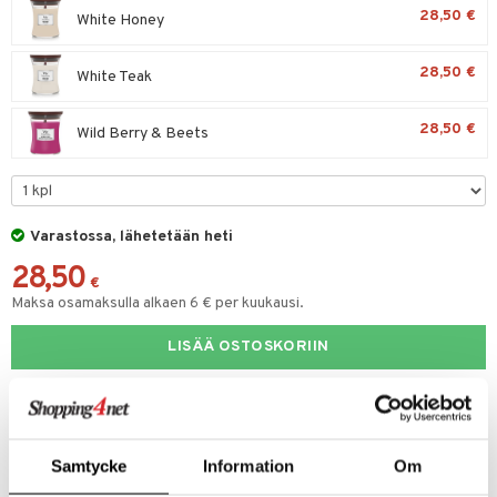
28,50 €
White Honey
28,50 €
White Teak
28,50 €
Wild Berry & Beets
Varastossa, lähetetään heti
28,50
€
Maksa osamaksulla alkaen 6 € per kuukausi.
LISÄÄ OSTOSKORIIN
LISÄÄ TOIVELISTALLE
KIRJOITA ARVOSTELU
KERRO YSTÄVÄLLE
Samtycke
Information
Om
ALE - on aika napsauttaa löydöt kotiin!