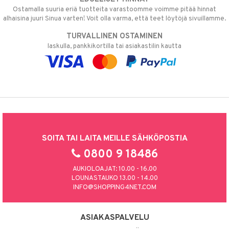
Ostamalla suuria eriä tuotteita varastoomme voimme pitää hinnat
alhaisina juuri Sinua varten! Voit olla varma, että teet löytöjä sivuillamme.
TURVALLINEN OSTAMINEN
laskulla, pankkikortilla tai asiakastilin kautta
SOITA TAI LAITA MEILLE SÄHKÖPOSTIA
0800 9 18486
AUKIOLOAJAT: 10.00 - 16.00
LOUNASTAUKO 13.00 - 14.00
INFO@SHOPPING4NET.COM
ASIAKASPALVELU