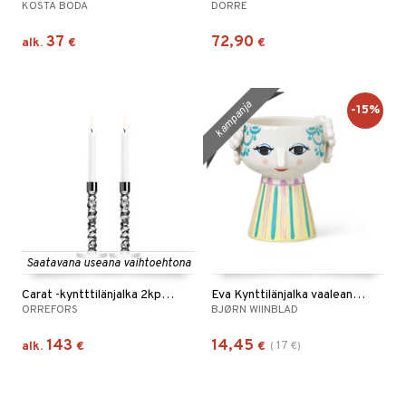
KOSTA BODA
DORRE
37
72,90
alk.
€
€
kampanja
-15%
Saatavana useana vaihtoehtona
Carat -kyntttilänjalka 2kpl pakkaus
Eva Kynttilänjalka vaaleansininen 9,5cm
ORREFORS
BJØRN WIINBLAD
143
14,45
17
alk.
€
€
(
€
)