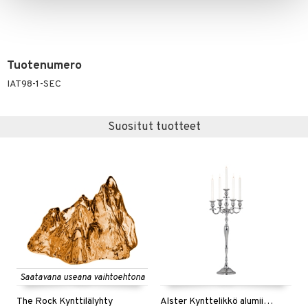
Tuotenumero
IAT98-1-SEC
Suositut tuotteet
Saatavana useana vaihtoehtona
The Rock Kynttilälyhty
Alster Kynttelikkö alumiinia 5-haarainen.