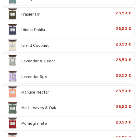
tyisveitset
& Baaritarvikkeet
28,50 €
Frasier Fir
ttiöveitset
28,50 €
Hinoki Dahlia
rinta- & Vihannesveitset
kkuulaudat
28,50 €
Island Coconut
päveitset
28,50 €
Lavender & Cedar
tsenteroittimet
tsisetit
28,50 €
Lavender Spa
tsitarvikkeet
28,50 €
Manuca Nectar
28,50 €
Mint Leaves & Oak
28,50 €
Pomegranate