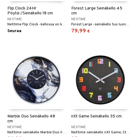
Flip Clock 24Hr
Forest Large Seinäkello 45
Pöytä-/Seinäkello 18 cm
cm
NEXTIME
NEXTIME
NeXtime Flip Clock -kellossa on klassinen ja aito muotoilu, jossa on siisti retrotunnelma. Voit helposti ripustaa tämän kellon seinälle tai asettaa sen pöydälle, mikä tekee siitä kauniin ja toimivan lisävarusteen kotiisi tai toimistoosi.
Forest Large -seinäkello tuo luonnon kotiisi. Tämä kaunis seinäkello on varustettu mustalla metallikehyksellä ja puusta valmistetulla kellotaululla. Koska kellotaulu on aitoa puuta, jokainen kello on ainutlaatuinen taideteos. Tämä kello antaa kaikille huoneille samalla kertaa sekä vankan että luonnollisen ilmeen.
79,99
Seuraa
€
Marble Duo Seinäkello 48
nXt Game Seinäkello 35 cm
cm
NEXTIME
NEXTIME
NeXtime-seinäkello Marble Duo ilmentää ylellisyyttä. Luonnollisen elegantti marmorikuviointi on vastakohtana kimalteleville kultaisille indekseille ja luo harmonisen vaikutelman, joka sopii sekä moderneihin että klassisiin sisustuksiin.
NeXtime-seinäkello nXt Game, Studio So Lon suunnittelema, on leikkisä kunnianosoitus klassisten pelien ja 8-bittisen grafiikan retroviehätykselle. Kestävästä ABS-materiaalista valmistetun kellon pikseli-inspiroitu muotoilu huokuu nostalgiaa.