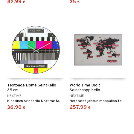
82,99
35
€
€
Testpage Dome Seinäkello
World Time Digit
35 cm
Seinäkaappikello
NEXTIME
NEXTIME
Klassinen seinäkello NeXtimelta, jossa kellotaulun aiheena on maailmankuulu TV:n "testikuva". Kelloa peittää kupolinmuotoinen lasi, joka antaa koko kellolle elävän ilmeen.
Herätätkö jonkun maapallon toisella puolella puheluillasi? Tämän kellon avulla pääset eroon siitä ongelmasta. Kello näyttää ajan eri puolilla maailmaa, ja se näyttää myös päivän päivämäärän oikeassa alakulmassa.
36,90
257,99
€
€