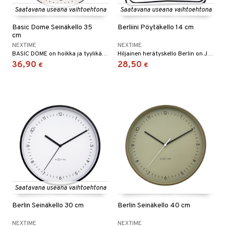
Saatavana useana vaihtoehtona
Saatavana useana vaihtoehtona
Basic Dome Seinäkello 35
Berliini Pöytäkello 14 cm
cm
NEXTIME
NEXTIME
BASIC DOME on hoikka ja tyylikäs seinäkello, jossa on suuret, selkeät numerot. Lasikupu suojaa viisareita ja antaa kellolle ainutlaatuisen ilmeen.
Hiljainen herätyskello Berlin on Jette Scheibin moderni ja tyylikäs muotoilu. Pöytäkellossa on hienovaraisia yksityiskohtia mattametallisessa kotelossa, jossa on samaa sävyä oleva kellotaulu.
36,90
28,50
€
€
Saatavana useana vaihtoehtona
Berlin Seinäkello 30 cm
Berlin Seinäkello 40 cm
NEXTIME
NEXTIME