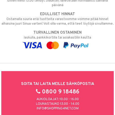
Ennen kello 13.00 tehdyt tilaukset lähetetään normaalisti samana
päivänä
EDULLISET HINNAT
Ostamalla suuria eriä tuotteita varastoomme voimme pitää hinnat
alhaisina juuri Sinua varten! Voit olla varma, että teet löytöjä sivuillamme.
TURVALLINEN OSTAMINEN
laskulla, pankkikortilla tai asiakastilin kautta
SOITA TAI LAITA MEILLE SÄHKÖPOSTIA
0800 9 18486
AUKIOLOAJAT: 10.00 - 16.00
LOUNASTAUKO 13.00 - 14.00
INFO@SHOPPING4NET.COM