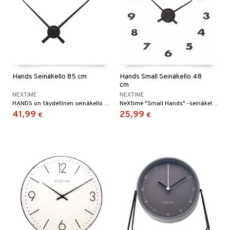
Hands Seinäkello 85 cm
Hands Small Seinäkello 48
cm
NEXTIME
NEXTIME
HANDS on täydellinen seinäkello moderniin kotiin, joka unelmoi yksinkertaisuudesta ja mutkattomasta muotoilusta. HANDS on minimalistinen suuruus, joka antaa sinulle aikaa nauttia sen taiteellisesta ilmaisusta seinällä.
NeXtime "Small Hands" -seinäkello on pieni ja minimalistinen muotoilultaan, joka sopii jokaiseen sisustukseen. Kellon viisarit ovat kapeita lehtiä, jotka on valmistettu alumiinista. Se toimitetaan numeroiden kanssa, joissa on kaksipuolinen teippi, jotta voit kiinnittää numerot seinälle ja luoda oman seinätaidekellosi.
41,99
25,99
€
€