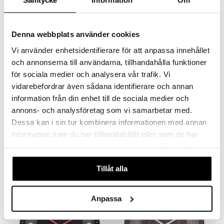
Samtycke
Information
Om
Denna webbplats använder cookies
Vi använder enhetsidentifierare för att anpassa innehållet
och annonserna till användarna, tillhandahålla funktioner
för sociala medier och analysera vår trafik. Vi
vidarebefordrar även sådana identifierare och annan
Saatavana useana vaihtoehtona
information från din enhet till de sociala medier och
Digitaalinen
Duomo Seinäkello 35 cm
annons- och analysföretag som vi samarbetar med.
seinä-/pöytäkello 27 cm
Dessa kan i sin tur kombinera informationen med annan
NEXTIME
NEXTIME
information som du har tillhandahållit eller som de har
NeXtime Digital LED-kello on ihanteellinen sekä seinä- että pöytäkellona. Kellon rohkea kontrasti ja minimalistinen muotoilu luovat modernin vaikutelman jokaiseen huoneeseen.
NeXtime-seinäkello Duomossa on tyylikäs kupolinmuotoinen lasikansi.
75,99
36,90
samlat in när du har använt deras tjänster. Du godkänner
€
€
våra cookies vid fortsatt användande av vår webbplats.
Tillåt alla
Anpassa