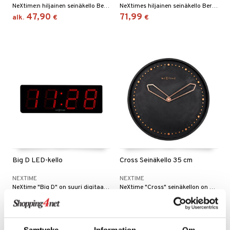
NeXtime:n hiljainen seinäkello Berlin (30 cm) on moderni ja tyylikäs kello, jonka on suunnitellut Jette Scheib. Kellossa on hienovaraisia yksityiskohtia mattapintaisessa alumiinikotelossa, ja sen värilevy on trendikkään värinen.
NeXtimes hiljainen seinäkello Berlin on moderni ja tyylikäs kello, jonka on suunnitellut Jette Scheib. Kellossa on hienovaraisia yksityiskohtia mattapintaisessa teräskuoressa, jossa on yhteensopiva värilevy.
47,90
71,99
alk.
€
€
Big D LED-kello
Cross Seinäkello 35 cm
NEXTIME
NEXTIME
NeXtime "Big D" on suuri digitaalinen seinä- ja pöytäkello. Kellossa on musta muovikotelo, kun taas kellotaulu on valmistettu lasista ja siinä on punainen LED-valaistus.
NeXtime "Cross" seinäkellon on suunnitellut Chantal Drenthe ja Jette Scheib. Vahva ja kiehtova kontrasti kylmän karhean betonin ja kiiltävän ruusukullan välillä tekee tästä kellosta todellisen katseenvangitsijan trendikkäässä ja modernissa kodissa.
207,90
83
€
€