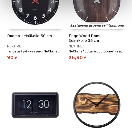
Saatavana useana vaihtoehtona
Duomo-seinäkello 50 cm
Edge Wood Dome
Seinäkello 35 cm
NEXTIME
NEXTIME
Tutustu tyylikkääseen NeXtime Duomo 50:een, vaikuttavaan hiljaiseen seinäkelloon, joka korostaa trendikästä ilmettä erottuvalla eleganssillaan. Sen moderni muotoilu, jossa on nykyaikaiset numerot ja indeksit, tekee tästä kellosta varmasti katseenvangitsijan kotonasi tai toimistossasi.
NeXtime "Edge Wood Dome" -seinäkello (Ø35cm) on kellotaulu, jossa on puupainatus ja viivamainen indeksi. Kupolinmuotoinen lasi tuo ripauksen eleganssia luonnolliseen puuilmeeseen.
90
36,90
€
€