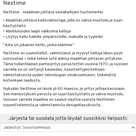
Nextime
vänpaahtimet
anasetit
uoneen tekstiilit
uotteet
risteet
NeXtime - maailman johtava seinäkellojen tuotemerkki
erit & Sähkövatkaimet
anat & Tyynyliinat
ma- & Cocktailasit
ttöön
keittiö
lytys
elu
 tekstiilit
• Maailman johtava kellovalmistaja, jolla on vahva muotoilu ja suuri
käsityötaito
t koneet
nyt & Peitot
malasit
kut
mot & Veistokset
s
et
iköt & Lyhdyt
tyynyt
 Grillaustarvikkeet
• Markkinoiden laajin valikoima kelloja
• Löytyy kello kaikille ympäristöille, makuille ja tyyleille
enkeittimet
tlasit
nsäilytys & Korit
lot
tit
atarvikkeet
huonekalut
oneen tekstiilit
 & hyönteissuoja
iköt & Lyhdyt
spalvelu
"Aika on jokainen hetki, jonka elämme"
mppanjalasit
jat
kalautaset
 Kattilat
s & Hyllyt
timet
lot
NeXtime on suunnitellut, valmistanut ja myynyt kelloja lähes puoli
ksiä & vastauksia
vuosisataa – mikä tekee siitä alansa maailman johtavan yrityksen.
psi- & Aveclasit
al Art
ät lautaset
karit & Koukut
pannut
ynttilät
n ruokinta
mput
Tämä hollantilainen perheyritys perustettiin vuonna 1970, ja vuosien
tuotetta
ilasit
varrella se on siirtynyt kauniiden, käsintehtyjen kellojen
ukut
lyt
tolamput
& Maustemyllyt
oneen tekstiilit
aistus
valmistuksesta uuden teknologian omaksumiseen, tinkimättä
 verkkokaupasta
skey- & Konjakkilasit
näkoristeet
kuitenkaan laadusta.
nsäilytys & Korit
tälamput
anasetit
way / Outdoor
avälineet
ustarvikkeet
Nykyään NeXtime on läsnä yli 60 maassa, ja yritys jatkaa kasvuaan.
sit
anat & Tyynyliinat
slaatikot
utarvikkeet
 Peitteet
Sen menestyksen perusta on suuri käsityötaito ja vahva muotoilu.
Vuosien varrella maailma on saanut nauttia useista NeXtimen
nyt & Peitot
lot
uvadit & Kulhot
maelämä
suunnittelemista ja valmistamista designklassikoista.
moskannut
 & Siivous
aistus
Järjestä tai suodata jotta löydät suosikkisi helposti:
mosmukit
& Leivontavuoat