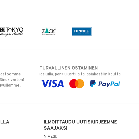
TURVALLINEN OSTAMINEN
varastoomme
laskulla, pankkikortilla tai asiakastilin kautta
 Sinua varten!
sivuillamme.
ILLA
ILMOITTAUDU UUTISKIRJEEMME
SAAJAKSI
NIMESI: