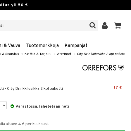
itus yli 50 €
si & Vauva
Tuotemerkkejä
Kampanjat
i & Sisustus
»
Keittiö & Tarjoilu
»
Aterimet
»
City Drinkkilusikka 2 kpl paketti
17 €
ti - City Drinkkilusikka 2 kpl paketti
Varastossa, lähetetään heti
la alkaen 4 € per kuukausi.