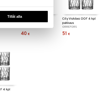
Tillåt alla
City Lasinalunen 4 kpl
City Viskilasi DOF 4 kpl
pakkaus
pakkaus
ORREFORS
ORREFORS
40
51
€
€
OF 4 kpl