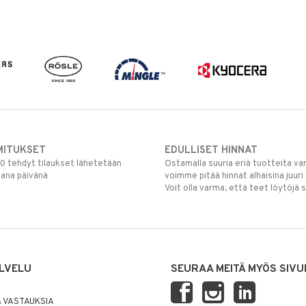
MITUKSET
EDULLISET HINNAT
00 tehdyt tilaukset lähetetään
Ostamalla suuria eriä tuotteita 
mana päivänä
voimme pitää hinnat alhaisina juuri
Voit olla varma, että teet löytöjä 
LVELU
SEURAA MEITÄ MYÖS SIVU
 VASTAUKSIA