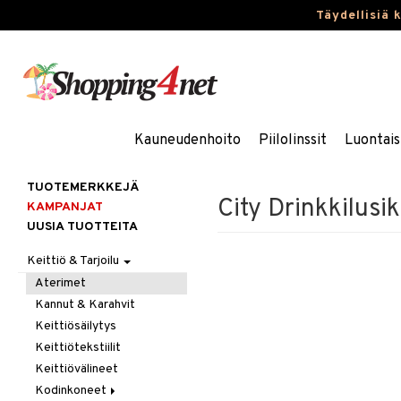
Täydellisiä 
Kauneudenhoito
Piilolinssit
Luontais
TUOTEMERKKEJÄ
City Drinkkilusik
KAMPANJAT
UUSIA TUOTTEITA
Keittiö & Tarjoilu
Aterimet
Kannut & Karahvit
Keittiösäilytys
Keittiötekstiilit
Keittiövälineet
Kodinkoneet