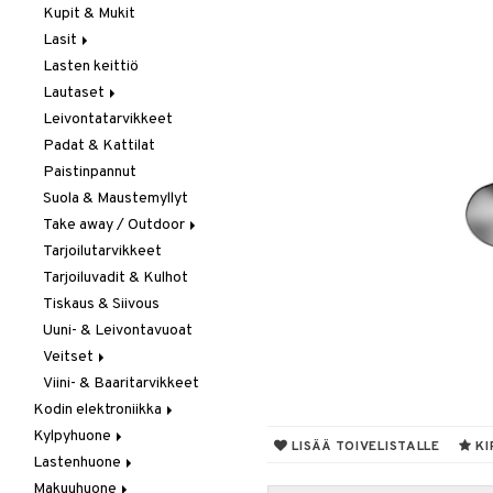
Kupit & Mukit
Kahvi, Tee & Espresso
Lasit
Leivänpaahtimet
Lasten keittiö
Mixerit &
Juoma- & Cocktailasit
Sähkövatkaimet
Lautaset
Juomalasit
Muut koneet
Leivontatarvikkeet
Olutlasit
Asetit
Vedenkeittimet
Padat & Kattilat
Shamppanjalasit
Ruokalautaset
Paistinpannut
Snapsi- & Aveclasit
Syvät lautaset
Suola & Maustemyllyt
Viinilasit
Take away / Outdoor
Whiskey- & Konjakkilasit
Tarjoilutarvikkeet
Eväslaatikot
Tarjoiluvadit & Kulhot
Pullot
Tiskaus & Siivous
Termoskannut
Uuni- & Leivontavuoat
Termosmukit
Veitset
Viini- & Baaritarvikkeet
Erityisveitset
Kodin elektroniikka
Keittiöveitset
Kylpyhuone
Ääni
Kuorinta- &
LISÄÄ TOIVELISTALLE
KI
Vihannesveitset
Lastenhuone
Kylpyhuoneen sisustus
Leikkuulaudat
Makuuhuone
Kylpyhuoneen tarvikkeita
Kylpyhuoneen koristelu