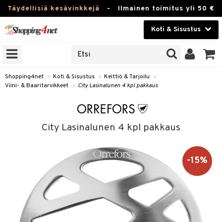
Täydellisiä kesävinkkejä
-
Ilmainen toimitus yli 50 €
Koti & Sisustus
ERKKEJÄ
Kauneudenhoito
JAT
UOTTEITA
Piilolinssit
Shopping4net
»
Koti & Sisustus
»
Keittiö & Tarjoilu
»
Viini- & Baaritarvikkeet
»
City Lasinalunen 4 kpl pakkaus
Luontaistuotteet
 Tarjoilu
Apteekki
et
City Lasinalunen 4 kpl pakkaus
 & Karahvit
Fitness
säilytys
Koti & Sisustus
-15%
ekstiilit
Lelut, Lapsi & Vauva
välineet
Tuotemerkkejä
oneet
Kampanjat
vi, Tee & Espresso
 Mukit