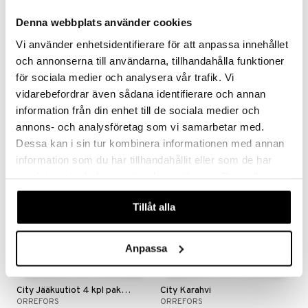
Denna webbplats använder cookies
Vi använder enhetsidentifierare för att anpassa innehållet
och annonserna till användarna, tillhandahålla funktioner
City Drinkkilusikka 2 kpl paketti
City Jääastia
ORREFORS
ORREFORS
för sociala medier och analysera vår trafik. Vi
vidarebefordrar även sådana identifierare och annan
20
134
€
€
information från din enhet till de sociala medier och
annons- och analysföretag som vi samarbetar med.
Dessa kan i sin tur kombinera informationen med annan
information som du har tillhandahållit eller som de har
samlat in när du har använt deras tjänster. Du godkänner
våra cookies vid fortsatt användande av vår webbplats.
Tillåt alla
Anpassa
City Jääkuutiot 4 kpl paketti
City Karahvi
ORREFORS
ORREFORS