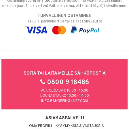
Ostamalla suuria eriä tuotteita varastoomme voimme pitää hinnat
alhaisina juuri Sinua varten! Voit olla varma, että teet löytöjä sivuillamme.
TURVALLINEN OSTAMINEN
laskulla, pankkikortilla tai asiakastilin kautta
SOITA TAI LAITA MEILLE SÄHKÖPOSTIA
0800 9 18486
AUKIOLOAJAT: 10.00 - 16.00
LOUNASTAUKO 13.00 - 14.00
INFO@SHOPPING4NET.COM
ASIAKASPALVELU
OMA PROFIILI
KYSYMYKSIÄ & VASTAUKSIA