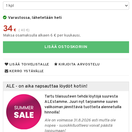
tyisveitset
& Baaritarvikkeet
Varastossa, lähetetään heti
ttiöveitset
ktroniikka
34
rinta- & Vihannesveitset
€
(
40
€
)
one
Maksa osamaksulla alkaen 6 € per kuukausi.
kkuulaudat
uone
uoneen sisustus
LISÄÄ OSTOSKORIIN
päveitset
one
oneen tarvikkeita
oneen koristelu
tsenteroittimet
a
oneen tekstiilit
 huonekalut
& Saalit
LISÄÄ TOIVELISTALLE
KIRJOITA ARVOSTELU
tsisetit
KERRO YSTÄVÄLLE
 lamput
tyynyt
tsitarvikkeet
uoneen säilytys
t
it & Koukut
ALE - on aika napsauttaa löydöt kotiin!
anasetit
uoneen tekstiilit
uotteet
risteet
Tartu tilaisuuteen tehdä löytöjä suuresta
ALEstamme. Juuri nyt tarjoamme suuren
anat & Tyynyliinat
ttöön
lytys
elu
 tekstiilit
valikoiman jännittäviä tuotteita alennetuilla
hinnoilla!
nyt & Peitot
kut
mot & Veistokset
s
iköt & Lyhdyt
tyynyt
 Grillaustarvikkeet
Ale on voimassa 31.8.2026 asti mutta ole
nsäilytys & Korit
lot
huonekalut
oneen tekstiilit
 & hyönteissuoja
iköt & Lyhdyt
nopea - suosikkituotteesi voivat päästä
spalvelu
loppumaan!