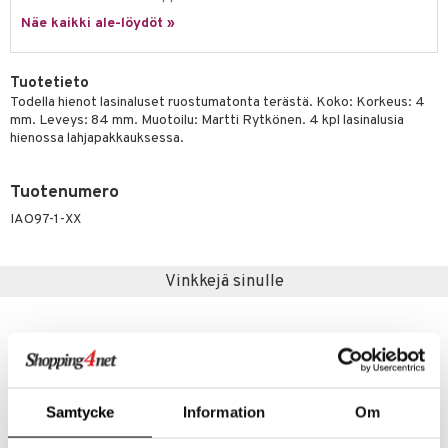
jat
s & Hyllyt
timet
lot
ksiä & vastauksia
Näe kaikki ale-löydöt »
al Art
karit & Koukut
ynttilät
n ruokinta
mput
tuotetta
ukut
lyt
tolamput
oneen tekstiilit
aistus
Tuotetieto
 verkkokaupasta
Todella hienot lasinaluset ruostumatonta terästä. Koko: Korkeus: 4
näkoristeet
nsäilytys & Korit
tälamput
anasetit
avälineet
ustarvikkeet
mm. Leveys: 84 mm. Muotoilu: Martti Rytkönen. 4 kpl lasinalusia
hienossa lahjapakkauksessa.
sit
anat & Tyynyliinat
 Peitteet
nyt & Peitot
maelämä
Tuotenumero
aistus
IAO97-1-XX
Vinkkejä sinulle
Samtycke
Information
Om