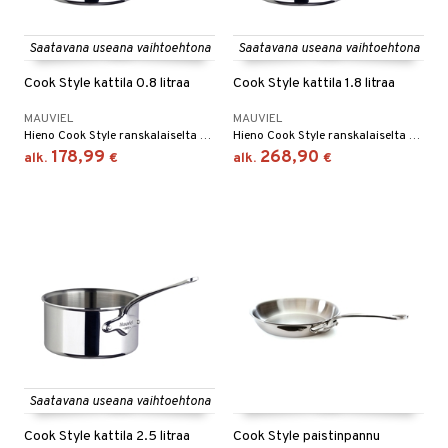
tyisveitset
& Baaritarvikkeet
Saatavana useana vaihtoehtona
Saatavana useana vaihtoehtona
ttiöveitset
Cook Style kattila 0.8 litraa
Cook Style kattila 1.8 litraa
rinta- & Vihannesveitset
MAUVIEL
MAUVIEL
kkuulaudat
Hieno Cook Style ranskalaiselta Mauvielilta. Kattila on valmistettu laadukkaasta ruostumattomasta teräksestä.
Hieno Cook Style ranskalaiselta Mauvielilta. Kattila on valmistettu laadukkaasta ruostumattomasta teräksestä.
178,99
268,90
alk.
€
alk.
€
päveitset
tsenteroittimet
tsisetit
tsitarvikkeet
Saatavana useana vaihtoehtona
Cook Style kattila 2.5 litraa
Cook Style paistinpannu