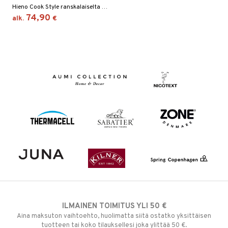
Hieno Cook Style ranskalaiselta Mauvielilta. Cookstyle lock on valmistettu laadukkaasta ruostumattomasta teräksestä.
74,90
alk.
€
ILMAINEN TOIMITUS YLI 50 €
Aina maksuton vaihtoehto, huolimatta siitä ostatko yksittäisen
tuotteen tai koko tilauksellesi joka ylittää 50 €.