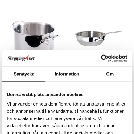
Saatavana useana vaihtoehtona
Cook Style pata 6.1 litraa
Cook Style sautepannu 1.6
Samtycke
Information
Om
litraa
MAUVIEL
MAUVIEL
Hieno Cook Style ranskalaiselta Mauvielilta. Pata on valmistettu laadukkaasta ruostumattomasta teräksestä.
Hieno Cook Style ranskalaiselta Mauvielilta. Sautepannu on valmistettu laadukkaasta ruostumattomasta teräksestä.
Denna webbplats använder cookies
534
268,90
alk.
€
€
Vi använder enhetsidentifierare för att anpassa innehållet
och annonserna till användarna, tillhandahålla funktioner
för sociala medier och analysera vår trafik. Vi
vidarebefordrar även sådana identifierare och annan
information från din enhet till de sociala medier och