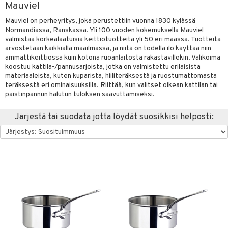
Mauviel
vänpaahtimet
anasetit
uoneen tekstiilit
uotteet
risteet
Mauviel on perheyritys, joka perustettiin vuonna 1830 kylässä
erit & Sähkövatkaimet
anat & Tyynyliinat
ma- & Cocktailasit
ttöön
keittiö
lytys
elu
 tekstiilit
Normandiassa, Ranskassa. Yli 100 vuoden kokemuksella Mauviel
valmistaa korkealaatuisia keittiötuotteita yli 50 eri maassa. Tuotteita
t koneet
nyt & Peitot
malasit
kut
mot & Veistokset
s
et
iköt & Lyhdyt
tyynyt
 Grillaustarvikkeet
arvostetaan kaikkialla maailmassa, ja niitä on todella ilo käyttää niin
ammattikeittiössä kuin kotona ruoanlaitosta rakastavillekin. Valikoima
enkeittimet
tlasit
nsäilytys & Korit
lot
tit
atarvikkeet
huonekalut
oneen tekstiilit
 & hyönteissuoja
iköt & Lyhdyt
koostuu kattila-/pannusarjoista, jotka on valmistettu erilaisista
spalvelu
materiaaleista, kuten kuparista, hiiliteräksestä ja ruostumattomasta
mppanjalasit
jat
kalautaset
 Kattilat
s & Hyllyt
timet
lot
teräksestä eri ominaisuuksilla. Riittää, kun valitset oikean kattilan tai
ksiä & vastauksia
paistinpannun halutun tuloksen saavuttamiseksi.
psi- & Aveclasit
al Art
ät lautaset
karit & Koukut
pannut
ynttilät
n ruokinta
mput
tuotetta
Järjestä tai suodata jotta löydät suosikkisi helposti:
ilasit
ukut
lyt
tolamput
& Maustemyllyt
oneen tekstiilit
aistus
 verkkokaupasta
skey- & Konjakkilasit
näkoristeet
nsäilytys & Korit
tälamput
anasetit
way / Outdoor
avälineet
ustarvikkeet
sit
anat & Tyynyliinat
slaatikot
utarvikkeet
 Peitteet
nyt & Peitot
lot
uvadit & Kulhot
maelämä
moskannut
 & Siivous
aistus
mosmukit
& Leivontavuoat