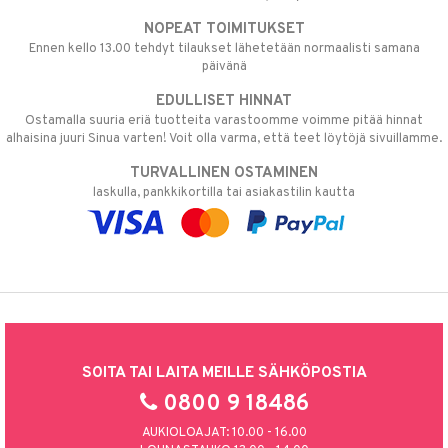
NOPEAT TOIMITUKSET
Ennen kello 13.00 tehdyt tilaukset lähetetään normaalisti samana
päivänä
EDULLISET HINNAT
Ostamalla suuria eriä tuotteita varastoomme voimme pitää hinnat
alhaisina juuri Sinua varten! Voit olla varma, että teet löytöjä sivuillamme.
TURVALLINEN OSTAMINEN
laskulla, pankkikortilla tai asiakastilin kautta
SOITA TAI LAITA MEILLE SÄHKÖPOSTIA
0800 9 18486
AUKIOLOAJAT: 10.00 - 16.00