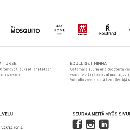
MITUKSET
EDULLISET HINNAT
00 tehdyt tilaukset lähetetään
Ostamalla suuria eriä tuotteita 
mana päivänä
voimme pitää hinnat alhaisina juuri
Voit olla varma, että teet löytöjä 
LVELU
SEURAA MEITÄ MYÖS SIVU
 VASTAUKSIA