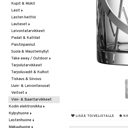
Kupit & Mukit
Kahvi, Tee & Espresso
Lasit
Leivänpaahtimet
Lasten keittiö
Mixerit &
Juoma- & Cocktailasit
Sähkövatkaimet
Lautaset
Juomalasit
Muut koneet
Leivontatarvikkeet
Olutlasit
Asetit
Vedenkeittimet
Padat & Kattilat
Shamppanjalasit
Ruokalautaset
Paistinpannut
Snapsi- & Aveclasit
Syvät lautaset
Suola & Maustemyllyt
Viinilasit
Take away / Outdoor
Whiskey- & Konjakkilasit
Tarjoilutarvikkeet
Eväslaatikot
Tarjoiluvadit & Kulhot
Pullot
Tiskaus & Siivous
Termoskannut
Uuni- & Leivontavuoat
Termosmukit
Veitset
Viini- & Baaritarvikkeet
Erityisveitset
Kodin elektroniikka
Keittiöveitset
Kylpyhuone
Ääni
Kuorinta- &
LISÄÄ TOIVELISTALLE
KI
Vihannesveitset
Lastenhuone
Kylpyhuoneen sisustus
Leikkuulaudat
Makuuhuone
Kylpyhuoneen tarvikkeita
Kylpyhuoneen koristelu