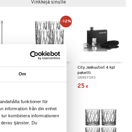
Vinkkejä sinulle
-12%
ikka 2 kpl
City Highball 4 kp
City Jääkuutiot 4 kpl
pakkaus
paketti
Om
ORREFORS
ORREFORS
51
25
(
58
€
)
€
€
andahålla funktioner för
n information från din enhet
 tur kombinera informationen
 deras tjänster. Du