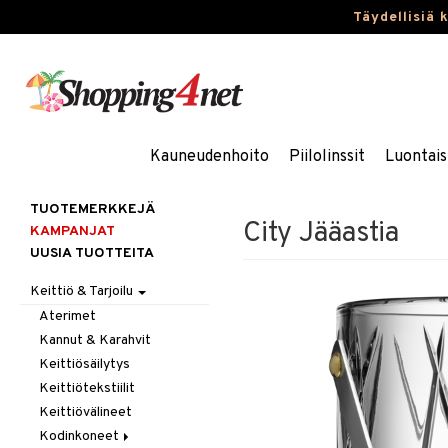
Täydellisiä 
Kauneudenhoito
Piilolinssit
Luontais
TUOTEMERKKEJÄ
City Jääastia
KAMPANJAT
UUSIA TUOTTEITA
Keittiö & Tarjoilu
Aterimet
Kannut & Karahvit
Keittiösäilytys
Keittiötekstiilit
Keittiövälineet
Kodinkoneet