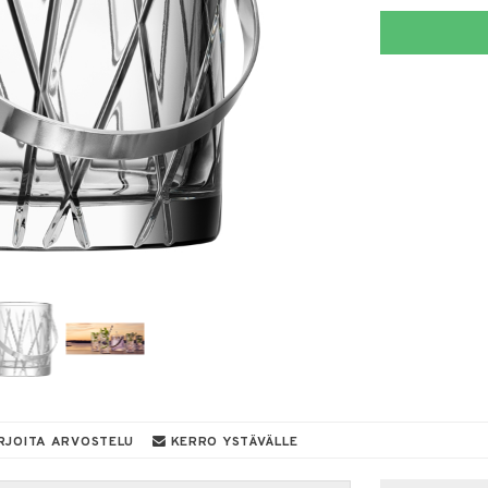
RJOITA ARVOSTELU
KERRO YSTÄVÄLLE