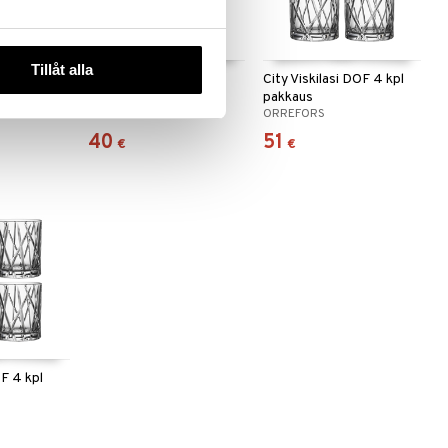
Tillåt alla
City Lasinalunen 4 kpl
City Viskilasi DOF 4 kpl
pakkaus
pakkaus
ORREFORS
ORREFORS
40
51
€
€
OF 4 kpl