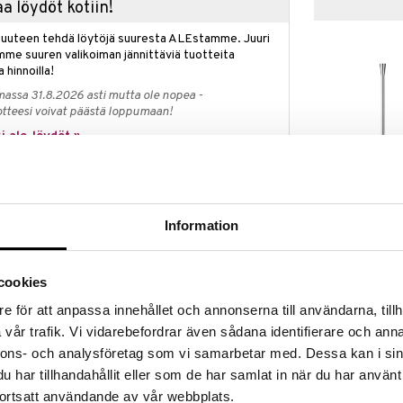
a löydöt kotiin!
isuuteen tehdä löytöjä suuresta ALEstamme. Juuri
mme suuren valikoiman jännittäviä tuotteita
a hinnoilla!
massa 31.8.2026 asti mutta ole nopea -
otteesi voivat päästä loppumaan!
i ale-löydöt »
City Drinkkilus
ia, muotoilu Martti Rytkönen.
paketti
Information
ORREFORS
20
€
cookies
e för att anpassa innehållet och annonserna till användarna, tillh
vår trafik. Vi vidarebefordrar även sådana identifierare och anna
nnons- och analysföretag som vi samarbetar med. Dessa kan i sin
har tillhandahållit eller som de har samlat in när du har använt
ortsatt användande av vår webbplats.