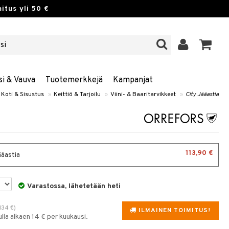
itus yli 50 €
si & Vauva
Tuotemerkkejä
Kampanjat
Koti & Sisustus
»
Keittiö & Tarjoilu
»
Viini- & Baaritarvikkeet
»
City Jääastia
113,90 €
ääastia
Varastossa, lähetetään heti
134
€
)
ILMAINEN TOIMITUS!
la alkaen 14 € per kuukausi.