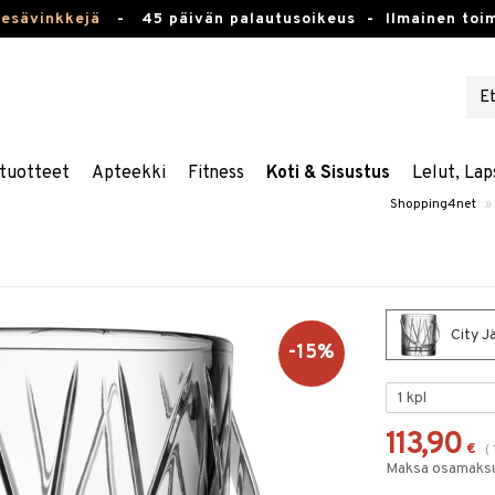
kesävinkkejä
-
45 päivän palautusoikeus -
Ilmainen toim
tuotteet
Apteekki
Fitness
Koti & Sisustus
Lelut, Lap
Shopping4net
»
City J
-15%
113,90
€
(
Maksa osamaksul