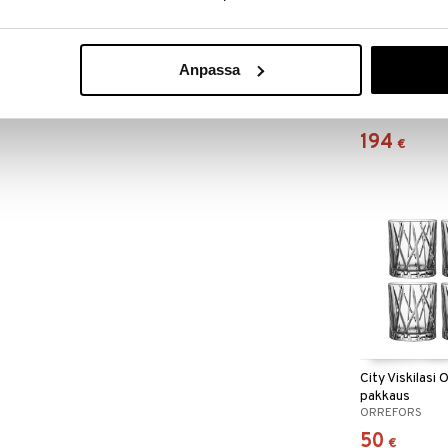
Anpassa
City Karahvi
ORREFORS
194
€
City Viskilasi 
pakkaus
ORREFORS
50
€