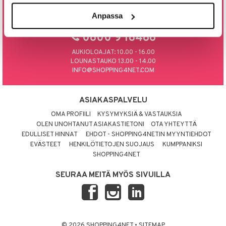
Anpassa
tyisveitset
& Baaritarvikkeet
SOITA TAI LAITA MEILLE SÄHKÖPOSTIA
ttiöveitset
0800 9 18486
rinta- & Vihannesveitset
AUKIOLOAJAT: 10.00 - 16.00
LOUNASTAUKO 13.00 - 14.00
kkuulaudat
INFO@SHOPPING4NET.COM
päveitset
ASIAKASPALVELU
tsenteroittimet
OMA PROFIILI
KYSYMYKSIÄ & VASTAUKSIA
tsisetit
OLEN UNOHTANUT ASIAKASTIETONI
OTA YHTEYTTÄ
EDULLISET HINNAT
EHDOT - SHOPPING4NETIN MYYNTIEHDOT
tsitarvikkeet
EVÄSTEET
HENKILÖTIETOJEN SUOJAUS
KUMPPANIKSI
SHOPPING4NET
SEURAA MEITÄ MYÖS SIVUILLA
© 2026 SHOPPING4NET
•
SITEMAP