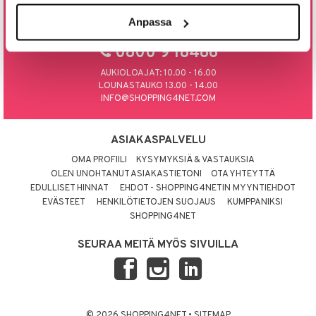
Anpassa
tyisveitset
& Baaritarvikkeet
SOITA TAI LAITA MEILLE SÄHKÖPOSTIA
ttiöveitset
0800 9 18486
rinta- & Vihannesveitset
AUKIOLOAJAT: 10.00 - 16.00
LOUNASTAUKO 13.00 - 14.00
kkuulaudat
INFO@SHOPPING4NET.COM
päveitset
ASIAKASPALVELU
tsenteroittimet
OMA PROFIILI
KYSYMYKSIÄ & VASTAUKSIA
tsisetit
OLEN UNOHTANUT ASIAKASTIETONI
OTA YHTEYTTÄ
EDULLISET HINNAT
EHDOT - SHOPPING4NETIN MYYNTIEHDOT
tsitarvikkeet
EVÄSTEET
HENKILÖTIETOJEN SUOJAUS
KUMPPANIKSI
SHOPPING4NET
SEURAA MEITÄ MYÖS SIVUILLA
© 2026 SHOPPING4NET
•
SITEMAP