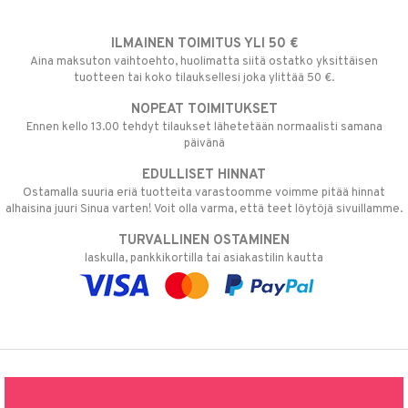
ILMAINEN TOIMITUS YLI 50 €
Aina maksuton vaihtoehto, huolimatta siitä ostatko yksittäisen
tuotteen tai koko tilauksellesi joka ylittää 50 €.
NOPEAT TOIMITUKSET
Ennen kello 13.00 tehdyt tilaukset lähetetään normaalisti samana
päivänä
EDULLISET HINNAT
Ostamalla suuria eriä tuotteita varastoomme voimme pitää hinnat
alhaisina juuri Sinua varten! Voit olla varma, että teet löytöjä sivuillamme.
TURVALLINEN OSTAMINEN
laskulla, pankkikortilla tai asiakastilin kautta