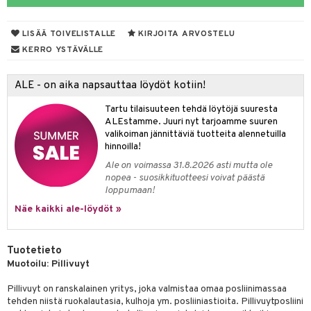
tyisveitset
& Baaritarvikkeet
LISÄÄ TOIVELISTALLE
KIRJOITA ARVOSTELU
ttiöveitset
ktroniikka
KERRO YSTÄVÄLLE
rinta- & Vihannesveitset
one
ALE - on aika napsauttaa löydöt kotiin!
kkuulaudat
uone
uoneen sisustus
Tartu tilaisuuteen tehdä löytöjä suuresta
päveitset
one
oneen tarvikkeita
oneen koristelu
ALEstamme. Juuri nyt tarjoamme suuren
valikoiman jännittäviä tuotteita alennetuilla
tsenteroittimet
a
oneen tekstiilit
 huonekalut
& Saalit
hinnoilla!
tsisetit
Ale on voimassa 31.8.2026 asti mutta ole
 lamput
tyynyt
nopea - suosikkituotteesi voivat päästä
tsitarvikkeet
loppumaan!
uoneen säilytys
t
it & Koukut
Näe kaikki ale-löydöt »
anasetit
uoneen tekstiilit
uotteet
risteet
anat & Tyynyliinat
ttöön
lytys
elu
 tekstiilit
Tuotetieto
Muotoilu: Pillivuyt
nyt & Peitot
kut
mot & Veistokset
s
iköt & Lyhdyt
tyynyt
 Grillaustarvikkeet
Pillivuyt on ranskalainen yritys, joka valmistaa omaa posliinimassaa
nsäilytys & Korit
lot
huonekalut
oneen tekstiilit
 & hyönteissuoja
iköt & Lyhdyt
spalvelu
tehden niistä ruokalautasia, kulhoja ym. posliiniastioita. Pillivuytposliini