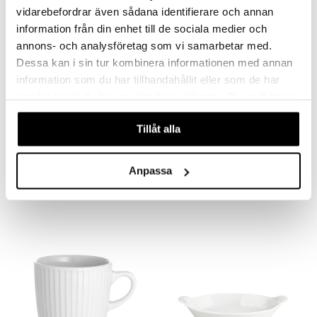
vidarebefordrar även sådana identifierare och annan
information från din enhet till de sociala medier och
annons- och analysföretag som vi samarbetar med.
Dessa kan i sin tur kombinera informationen med annan
information som du har tillhandahållit eller som de har
samlat in när du har använt deras tjänster. Du godkänner
våra cookies vid fortsatt användande av vår webbplats.
Tillåt alla
Saatavana useana vaihtoehtona
Saatavana useana vaihtoehtona
Piirakkavuoka
Pillivuyt Neliövuoka
PILLIVUYT
PILLIVUYT
Anpassa
17,90
25,38
alk.
€
alk.
€