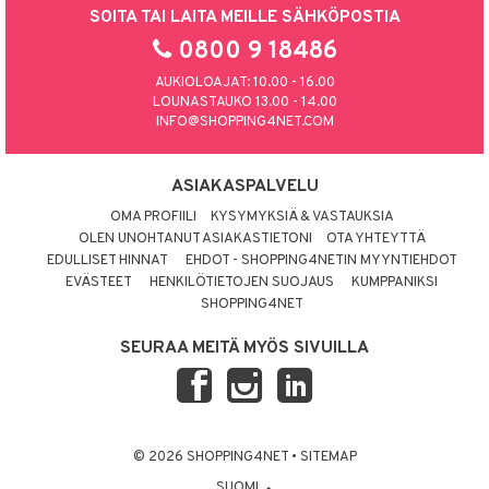
SOITA TAI LAITA MEILLE SÄHKÖPOSTIA
0800 9 18486
AUKIOLOAJAT: 10.00 - 16.00
LOUNASTAUKO 13.00 - 14.00
INFO@SHOPPING4NET.COM
ASIAKASPALVELU
OMA PROFIILI
KYSYMYKSIÄ & VASTAUKSIA
OLEN UNOHTANUT ASIAKASTIETONI
OTA YHTEYTTÄ
EDULLISET HINNAT
EHDOT - SHOPPING4NETIN MYYNTIEHDOT
EVÄSTEET
HENKILÖTIETOJEN SUOJAUS
KUMPPANIKSI
SHOPPING4NET
SEURAA MEITÄ MYÖS SIVUILLA
© 2026 SHOPPING4NET
•
SITEMAP
SUOMI