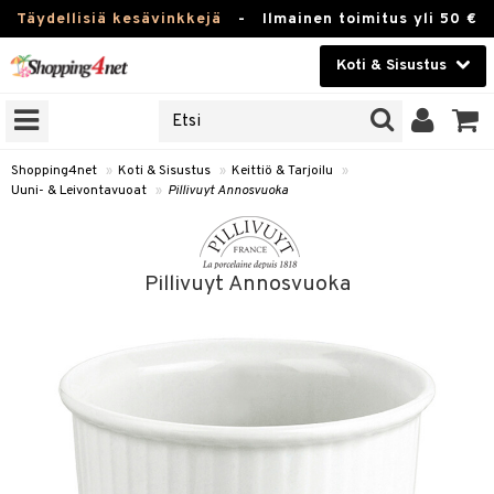
Täydellisiä kesävinkkejä
-
Ilmainen toimitus yli 50 €
Koti & Sisustus
ERKKEJÄ
Kauneudenhoito
JAT
UOTTEITA
Piilolinssit
Shopping4net
»
Koti & Sisustus
»
Keittiö & Tarjoilu
»
Uuni- & Leivontavuoat
»
Pillivuyt Annosvuoka
Luontaistuotteet
 Tarjoilu
Apteekki
et
Pillivuyt Annosvuoka
 & Karahvit
Fitness
säilytys
Koti & Sisustus
ekstiilit
Lelut, Lapsi & Vauva
välineet
Tuotemerkkejä
oneet
Kampanjat
vi, Tee & Espresso
 Mukit