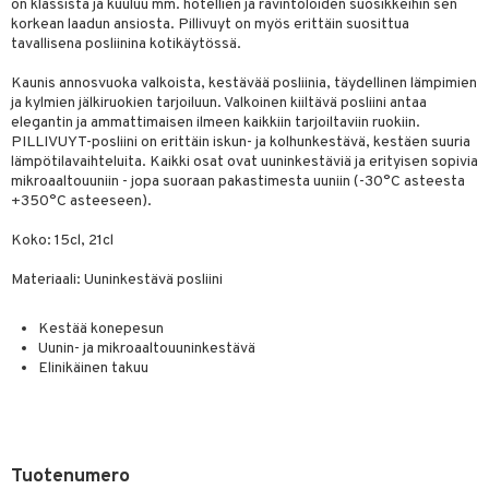
jat
on klassista ja kuuluu mm. hotellien ja ravintoloiden suosikkeihin sen
s & Hyllyt
timet
lot
ksiä & vastauksia
korkean laadun ansiosta. Pillivuyt on myös erittäin suosittua
al Art
tavallisena posliinina kotikäytössä.
karit & Koukut
ynttilät
n ruokinta
mput
tuotetta
ukut
lyt
tolamput
Kaunis annosvuoka valkoista, kestävää posliinia, täydellinen lämpimien
oneen tekstiilit
aistus
 verkkokaupasta
ja kylmien jälkiruokien tarjoiluun. Valkoinen kiiltävä posliini antaa
näkoristeet
nsäilytys & Korit
tälamput
anasetit
avälineet
ustarvikkeet
elegantin ja ammattimaisen ilmeen kaikkiin tarjoiltaviin ruokiin.
PILLIVUYT-posliini on erittäin iskun- ja kolhunkestävä, kestäen suuria
sit
anat & Tyynyliinat
 Peitteet
lämpötilavaihteluita. Kaikki osat ovat uuninkestäviä ja erityisen sopivia
mikroaaltouuniin - jopa suoraan pakastimesta uuniin (-30°C asteesta
nyt & Peitot
maelämä
+350°C asteeseen).
aistus
Koko: 15cl, 21cl
Materiaali: Uuninkestävä posliini
Kestää konepesun
Uunin- ja mikroaaltouuninkestävä
Elinikäinen takuu
Tuotenumero