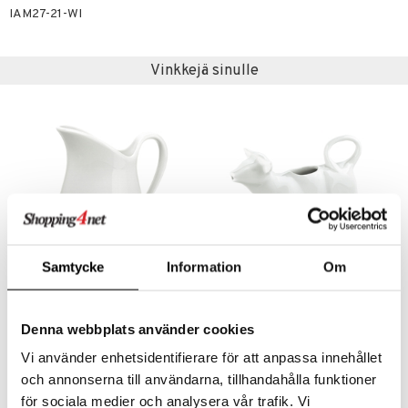
IAM27-21-WI
Vinkkejä sinulle
Samtycke
Information
Om
Saatavana useana vaihtoehtona
Kannu vanhanaikainen
Maitolehmä
PILLIVUYT
PILLIVUYT
Denna webbplats använder cookies
27,90
33,10
alk.
€
€
Vi använder enhetsidentifierare för att anpassa innehållet
och annonserna till användarna, tillhandahålla funktioner
för sociala medier och analysera vår trafik. Vi