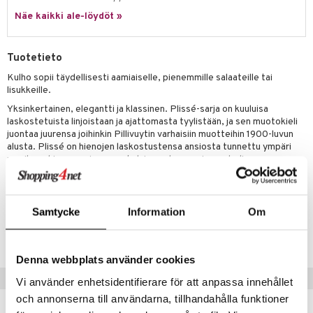
jat
s & Hyllyt
timet
lot
ksiä & vastauksia
Näe kaikki ale-löydöt »
al Art
karit & Koukut
ynttilät
n ruokinta
mput
tuotetta
ukut
lyt
tolamput
oneen tekstiilit
aistus
Tuotetieto
 verkkokaupasta
näkoristeet
nsäilytys & Korit
tälamput
anasetit
Kulho sopii täydellisesti aamiaiselle, pienemmille salaateille tai
avälineet
ustarvikkeet
lisukkeille.
sit
anat & Tyynyliinat
 Peitteet
Yksinkertainen, elegantti ja klassinen. Plissé-sarja on kuuluisa
laskostetuista linjoistaan ja ajattomasta tyylistään, ja sen muotokieli
nyt & Peitot
maelämä
juontaa juurensa joihinkin Pillivuytin varhaisiin muotteihin 1900-luvun
alusta. Plissé on hienojen laskostustensa ansiosta tunnettu ympäri
aistus
maailmaa hienovaraisen ranskalaisen eleganssin symbolina.
VALMISTETTU RANSKASSA
Samtycke
Information
Om
Tuotenumero
IUB50-1-XX
Denna webbplats använder cookies
Suositut tuotteet
Vi använder enhetsidentifierare för att anpassa innehållet
och annonserna till användarna, tillhandahålla funktioner