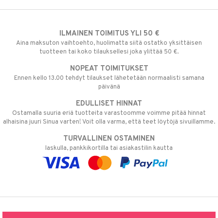
ILMAINEN TOIMITUS YLI 50 €
Aina maksuton vaihtoehto, huolimatta siitä ostatko yksittäisen
tuotteen tai koko tilauksellesi joka ylittää 50 €.
NOPEAT TOIMITUKSET
Ennen kello 13.00 tehdyt tilaukset lähetetään normaalisti samana
päivänä
EDULLISET HINNAT
Ostamalla suuria eriä tuotteita varastoomme voimme pitää hinnat
alhaisina juuri Sinua varten! Voit olla varma, että teet löytöjä sivuillamme.
TURVALLINEN OSTAMINEN
laskulla, pankkikortilla tai asiakastilin kautta