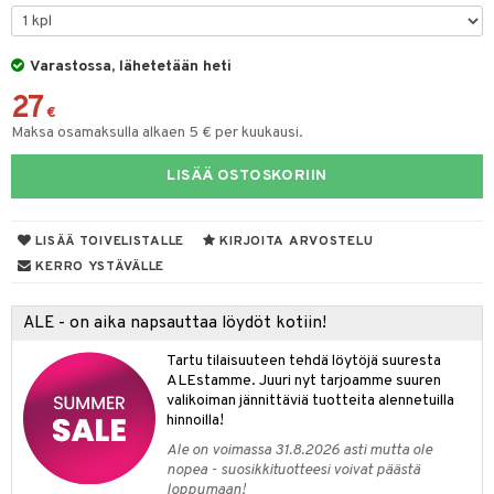
tyisveitset
& Baaritarvikkeet
Varastossa, lähetetään heti
ttiöveitset
ktroniikka
27
rinta- & Vihannesveitset
€
one
Maksa osamaksulla alkaen 5 € per kuukausi.
kkuulaudat
uone
uoneen sisustus
LISÄÄ OSTOSKORIIN
päveitset
one
oneen tarvikkeita
oneen koristelu
tsenteroittimet
a
oneen tekstiilit
 huonekalut
& Saalit
LISÄÄ TOIVELISTALLE
KIRJOITA ARVOSTELU
tsisetit
KERRO YSTÄVÄLLE
 lamput
tyynyt
tsitarvikkeet
uoneen säilytys
t
it & Koukut
ALE - on aika napsauttaa löydöt kotiin!
anasetit
uoneen tekstiilit
uotteet
risteet
Tartu tilaisuuteen tehdä löytöjä suuresta
ALEstamme. Juuri nyt tarjoamme suuren
anat & Tyynyliinat
ttöön
lytys
elu
 tekstiilit
valikoiman jännittäviä tuotteita alennetuilla
hinnoilla!
nyt & Peitot
kut
mot & Veistokset
s
iköt & Lyhdyt
tyynyt
 Grillaustarvikkeet
Ale on voimassa 31.8.2026 asti mutta ole
nsäilytys & Korit
lot
huonekalut
oneen tekstiilit
 & hyönteissuoja
iköt & Lyhdyt
nopea - suosikkituotteesi voivat päästä
spalvelu
loppumaan!