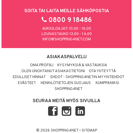
SOITA TAI LAITA MEILLE SÄHKÖPOSTIA
0800 9 18486
AUKIOLOAJAT: 10.00 - 16.00
LOUNASTAUKO 13.00 - 14.00
INFO@SHOPPING4NET.COM
ASIAKASPALVELU
OMA PROFIILI
KYSYMYKSIÄ & VASTAUKSIA
OLEN UNOHTANUT ASIAKASTIETONI
OTA YHTEYTTÄ
EDULLISET HINNAT
EHDOT - SHOPPING4NETIN MYYNTIEHDOT
EVÄSTEET
HENKILÖTIETOJEN SUOJAUS
KUMPPANIKSI
SHOPPING4NET
SEURAA MEITÄ MYÖS SIVUILLA
© 2026 SHOPPING4NET
•
SITEMAP