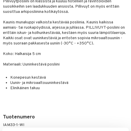
jat
Pillivuytposliini on klassista ja kuuluu hotellien ja ravintoloiden
s & Hyllyt
timet
lot
ksiä & vastauksia
suosikkeihin sen laadukkuuden ansiosta. Pillivuyt on myös erittäin
al Art
suosittua arkiposliinina kotikäytössä.
karit & Koukut
ynttilät
n ruokinta
mput
tuotetta
ukut
lyt
tolamput
Kaunis munakuppi valkoista kestävää posliinia. Kaunis kaikissa
oneen tekstiilit
aistus
 verkkokaupasta
aamiais- tai ruokapöydissä, arjessa ja juhlassa. PILLIVUYT-posliini on
näkoristeet
nsäilytys & Korit
tälamput
anasetit
avälineet
ustarvikkeet
erittäin iskun- ja kolhunkestävää, kestäen myös suuria lämpötilaeroja.
Kaikki osat ovat uuninkestäviä ja eritoten sopivia mikroaaltouuniin -
sit
anat & Tyynyliinat
 Peitteet
myös suoraan pakkasesta uuniin (-30°C - +350°C).
nyt & Peitot
maelämä
Koko: Halkaisija 5 cm
aistus
Materiaali: Uuninkestävä posliini
Konepesun kestävä
Uunin- ja mikroaaltouuninkestävä
Elinikäinen takuu
Tuotenumero
IAM33-1-WI