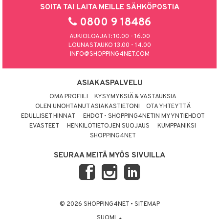
SOITA TAI LAITA MEILLE SÄHKÖPOSTIA
0800 9 18486
AUKIOLOAJAT: 10.00 - 16.00
LOUNASTAUKO 13.00 - 14.00
INFO@SHOPPING4NET.COM
ASIAKASPALVELU
OMA PROFIILI
KYSYMYKSIÄ & VASTAUKSIA
OLEN UNOHTANUT ASIAKASTIETONI
OTA YHTEYTTÄ
EDULLISET HINNAT
EHDOT - SHOPPING4NETIN MYYNTIEHDOT
EVÄSTEET
HENKILÖTIETOJEN SUOJAUS
KUMPPANIKSI
SHOPPING4NET
SEURAA MEITÄ MYÖS SIVUILLA
© 2026 SHOPPING4NET
•
SITEMAP
SUOMI