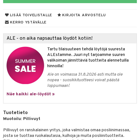
tyisveitset
& Baaritarvikkeet
LISÄÄ TOIVELISTALLE
KIRJOITA ARVOSTELU
ttiöveitset
ktroniikka
KERRO YSTÄVÄLLE
rinta- & Vihannesveitset
one
ALE - on aika napsauttaa löydöt kotiin!
kkuulaudat
uone
uoneen sisustus
Tartu tilaisuuteen tehdä löytöjä suuresta
päveitset
one
oneen tarvikkeita
oneen koristelu
ALEstamme. Juuri nyt tarjoamme suuren
valikoiman jännittäviä tuotteita alennetuilla
tsenteroittimet
a
oneen tekstiilit
 huonekalut
& Saalit
hinnoilla!
tsisetit
Ale on voimassa 31.8.2026 asti mutta ole
 lamput
tyynyt
nopea - suosikkituotteesi voivat päästä
tsitarvikkeet
loppumaan!
uoneen säilytys
t
it & Koukut
Näe kaikki ale-löydöt »
anasetit
uoneen tekstiilit
uotteet
risteet
anat & Tyynyliinat
ttöön
lytys
elu
 tekstiilit
Tuotetieto
Muotoilu: Pillivuyt
nyt & Peitot
kut
mot & Veistokset
s
iköt & Lyhdyt
tyynyt
 Grillaustarvikkeet
Pillivuyt on ranskalainen yritys, joka valmistaa omaa posliinimassaa,
nsäilytys & Korit
lot
huonekalut
oneen tekstiilit
 & hyönteissuoja
iköt & Lyhdyt
spalvelu
josta se tuottaa ruokalautasia, kulhoja ja muita posliinituotteita.