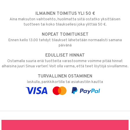
ILMAINEN TOIMITUS YLI 50 €
Aina maksuton vaihtoehto, huolimatta siitä ostatko yksittäisen
tuotteen tai koko tilauksellesi joka ylittää 50 €.
NOPEAT TOIMITUKSET
Ennen kello 13.00 tehdyt tilaukset lähetetään normaalisti samana
päivänä
EDULLISET HINNAT
Ostamalla suuria eriä tuotteita varastoomme voimme pitää hinnat
alhaisina juuri Sinua varten! Voit olla varma, että teet löytöjä sivuillamme.
TURVALLINEN OSTAMINEN
laskulla, pankkikortilla tai asiakastilin kautta