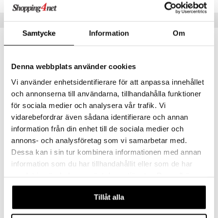
Vinkkejä sinulle
Samtycke
Information
Om
Denna webbplats använder cookies
Vi använder enhetsidentifierare för att anpassa innehållet
och annonserna till användarna, tillhandahålla funktioner
för sociala medier och analysera vår trafik. Vi
vidarebefordrar även sådana identifierare och annan
Saatavana useana vaihtoehtona
Saatavana useana vaihtoehtona
information från din enhet till de sociala medier och
annons- och analysföretag som vi samarbetar med.
Kannu vanhanaikainen
Keittokulho
Dessa kan i sin tur kombinera informationen med annan
PILLIVUYT
PILLIVUYT
information som du har tillhandahållit eller som de har
27,90
39,20
alk.
€
alk.
€
samlat in när du har använt deras tjänster. Du godkänner
våra cookies vid fortsatt användande av vår webbplats.
Tillåt alla