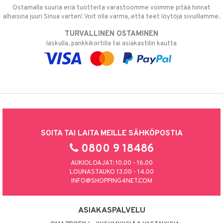
Ostamalla suuria eriä tuotteita varastoomme voimme pitää hinnat
alhaisina juuri Sinua varten! Voit olla varma, että teet löytöjä sivuillamme.
TURVALLINEN OSTAMINEN
laskulla, pankkikortilla tai asiakastilin kautta
SOITA TAI LAITA MEILLE SÄHKÖPOSTIA
0800 9 18486
AUKIOLOAJAT: 10.00 - 16.00
LOUNASTAUKO 13.00 - 14.00
INFO@SHOPPING4NET.COM
ASIAKASPALVELU