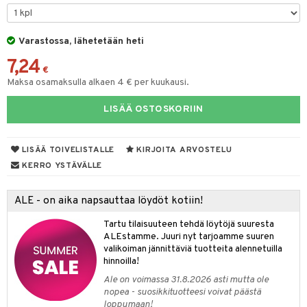
tyisveitset
& Baaritarvikkeet
Varastossa, lähetetään heti
ttiöveitset
ktroniikka
7,24
rinta- & Vihannesveitset
€
one
Maksa osamaksulla alkaen 4 € per kuukausi.
kkuulaudat
uone
uoneen sisustus
LISÄÄ OSTOSKORIIN
päveitset
one
oneen tarvikkeita
oneen koristelu
tsenteroittimet
a
oneen tekstiilit
 huonekalut
& Saalit
LISÄÄ TOIVELISTALLE
KIRJOITA ARVOSTELU
tsisetit
KERRO YSTÄVÄLLE
 lamput
tyynyt
tsitarvikkeet
uoneen säilytys
t
it & Koukut
ALE - on aika napsauttaa löydöt kotiin!
anasetit
uoneen tekstiilit
uotteet
risteet
Tartu tilaisuuteen tehdä löytöjä suuresta
ALEstamme. Juuri nyt tarjoamme suuren
anat & Tyynyliinat
ttöön
lytys
elu
 tekstiilit
valikoiman jännittäviä tuotteita alennetuilla
hinnoilla!
nyt & Peitot
kut
mot & Veistokset
s
iköt & Lyhdyt
tyynyt
 Grillaustarvikkeet
Ale on voimassa 31.8.2026 asti mutta ole
nsäilytys & Korit
lot
huonekalut
oneen tekstiilit
 & hyönteissuoja
iköt & Lyhdyt
nopea - suosikkituotteesi voivat päästä
spalvelu
loppumaan!