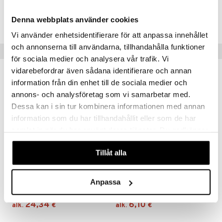
Tuotenumero
Denna webbplats använder cookies
IUB43-1-XX
Vi använder enhetsidentifierare för att anpassa innehållet
och annonserna till användarna, tillhandahålla funktioner
Suositut tuotteet
för sociala medier och analysera vår trafik. Vi
vidarebefordrar även sådana identifierare och annan
information från din enhet till de sociala medier och
annons- och analysföretag som vi samarbetar med.
Dessa kan i sin tur kombinera informationen med annan
information som du har tillhandahållit eller som de har
samlat in när du har använt deras tjänster. Du godkänner
våra cookies vid fortsatt användande av vår webbplats.
Tillåt alla
Saatavana useana vaihtoehtona
Saatavana useana vaihtoehtona
Grand Cru -uuninkestävä vuoka
Leivontavuoka
Anpassa
ROSENDAHL
EXXENT
24,34
6,10
alk.
€
alk.
€