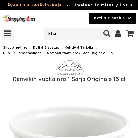
Täydellisiä kesävinkkejä
-
Ilmainen toimitus yli 50 €
Koti & Sisustus
ERKKEJÄ
Kauneudenhoito
JAT
UOTTEITA
Piilolinssit
Shopping4net
»
Koti & Sisustus
»
Keittiö & Tarjoilu
»
Uuni- & Leivontavuoat
»
Ramekin vuoka nro 1 Sarja Originale 15 cl
Luontaistuotteet
 Tarjoilu
Apteekki
et
Ramekin vuoka nro 1 Sarja Originale 15 cl
 & Karahvit
Fitness
säilytys
Koti & Sisustus
ekstiilit
Lelut, Lapsi & Vauva
välineet
Tuotemerkkejä
oneet
Kampanjat
vi, Tee & Espresso
 Mukit