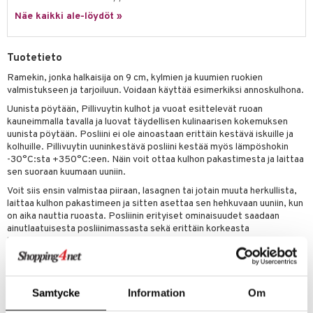
jat
s & Hyllyt
timet
lot
ksiä & vastauksia
Näe kaikki ale-löydöt »
al Art
karit & Koukut
ynttilät
n ruokinta
mput
tuotetta
ukut
lyt
tolamput
oneen tekstiilit
aistus
Tuotetieto
 verkkokaupasta
näkoristeet
nsäilytys & Korit
tälamput
anasetit
Ramekin, jonka halkaisija on 9 cm, kylmien ja kuumien ruokien
avälineet
ustarvikkeet
valmistukseen ja tarjoiluun. Voidaan käyttää esimerkiksi annoskulhona.
sit
anat & Tyynyliinat
 Peitteet
Uunista pöytään, Pillivuytin kulhot ja vuoat esittelevät ruoan
kauneimmalla tavalla ja luovat täydellisen kulinaarisen kokemuksen
nyt & Peitot
maelämä
uunista pöytään. Posliini ei ole ainoastaan erittäin kestävä iskuille ja
kolhuille. Pillivuytin uuninkestävä posliini kestää myös lämpöshokin
aistus
-30°C:sta +350°C:een. Näin voit ottaa kulhon pakastimesta ja laittaa
sen suoraan kuumaan uuniin.
Voit siis ensin valmistaa piiraan, lasagnen tai jotain muuta herkullista,
laittaa kulhon pakastimeen ja sitten asettaa sen hehkuvaan uuniin, kun
on aika nauttia ruoasta. Posliinin erityiset ominaisuudet saadaan
ainutlaatuisesta posliinimassasta sekä erittäin korkeasta
lämpötilasta, jota käytetään poltossa.
Pillivuytin posliinilla on myös se edullinen ominaisuus, että se imee ja
jakaa lämpöä optimaalisella tavalla - ruoka pysyy siis lämpimänä
pitkään sen jälkeen, kun se on otettu uunista.
Samtycke
Information
Om