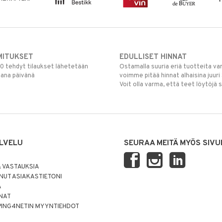
MITUKSET
EDULLISET HINNAT
00 tehdyt tilaukset lähetetään
Ostamalla suuria eriä tuotteita 
mana päivänä
voimme pitää hinnat alhaisina juuri
Voit olla varma, että teet löytöjä 
LVELU
SEURAA MEITÄ MYÖS SIVU
 VASTAUKSIA
UT ASIAKASTIETONI
Ä
NNAT
PING4NETIN MYYNTIEHDOT