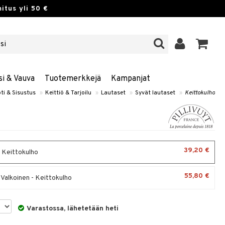
itus yli 50 €
si & Vauva
Tuotemerkkejä
Kampanjat
ti & Sisustus
»
Keittiö & Tarjoilu
»
Lautaset
»
Syvät lautaset
»
Keittokulho
39,20 €
- Keittokulho
55,80 €
 Valkoinen - Keittokulho
Varastossa, lähetetään heti