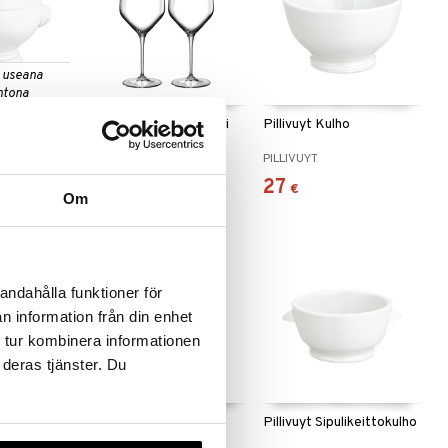
 useana
htona
LB Atelier valkoviinilasi
Pillivuyt Kulho
Riesling 2-pack
LUIGI BORMIOLI
PILLIVUYT
30,50
27
€
€
€
Om
andahålla funktioner för
n information från din enhet
 tur kombinera informationen
 deras tjänster. Du
 useana
htona
övuoka
Pillivuyt Plissé kulho
Pillivuyt Sipulikeittokulho