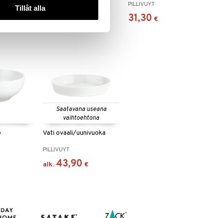
PILLIVUYT
PILLIVUYT
Tillåt alla
28,51
31,30
€
€
€
Saatavana useana
vaihtoehtona
o
Vati ovaali/uunivuoka
PILLIVUYT
43,90
alk.
€