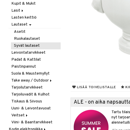
Kupit & Mukit
Kahvi, Tee & Espresso
Lasit
Leivänpaahtimet
Lasten keittiö
Mixerit &
Juoma- & Cocktailasit
Sähkövatkaimet
Lautaset
Juomalasit
Muut koneet
Olutlasit
Asetit
Vedenkeittimet
Shamppanjalasit
Ruokalautaset
Snapsi- & Aveclasit
Syvät lautaset
Viinilasit
Leivontatarvikkeet
Whiskey- & Konjakkilasit
Padat & Kattilat
Paistinpannut
Suola & Maustemyllyt
Take away / Outdoor
Tarjoilutarvikkeet
Eväslaatikot
LISÄÄ TOIVELISTALLE
KI
Tarjoiluvadit & Kulhot
Pullot
Tiskaus & Siivous
Termoskannut
ALE - on aika napsautta
Uuni- & Leivontavuoat
Termosmukit
Tartu tila
Veitset
nyt tarjoa
Viini- & Baaritarvikkeet
Erityisveitset
alennetuill
Kodin elektroniikka
Keittiöveitset