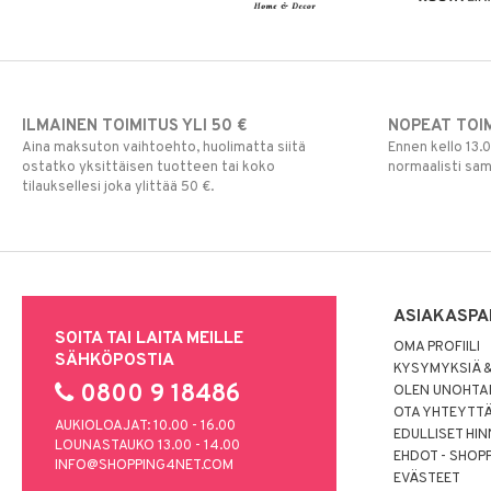
ILMAINEN TOIMITUS YLI 50 €
NOPEAT TOI
Aina maksuton vaihtoehto, huolimatta siitä
Ennen kello 13.
ostatko yksittäisen tuotteen tai koko
normaalisti sa
tilauksellesi joka ylittää 50 €.
ASIAKASPA
SOITA TAI LAITA MEILLE
OMA PROFIILI
SÄHKÖPOSTIA
KYSYMYKSIÄ &
0800 9 18486
OLEN UNOHTAN
OTA YHTEYTT
AUKIOLOAJAT: 10.00 - 16.00
EDULLISET HI
LOUNASTAUKO 13.00 - 14.00
EHDOT - SHOP
INFO@SHOPPING4NET.COM
EVÄSTEET