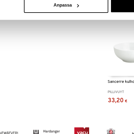
PILLIVUYT
Anpassa
25,38
alk.
Sancerre kulh
PILLIVUYT
33,20
€