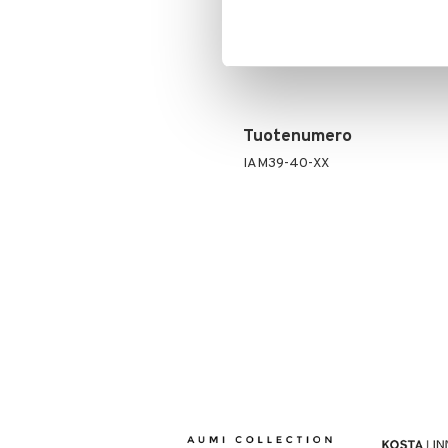
Elinikäinen takuu
Tuotenumero
IAM39-40-XX