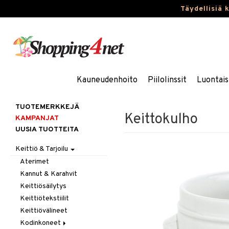
Täydellisiä 
Kauneudenhoito
Piilolinssit
Luontais
TUOTEMERKKEJÄ
Keittokulho
KAMPANJAT
UUSIA TUOTTEITA
Keittiö & Tarjoilu
Aterimet
Kannut & Karahvit
Keittiösäilytys
Keittiötekstiilit
Keittiövälineet
Kodinkoneet