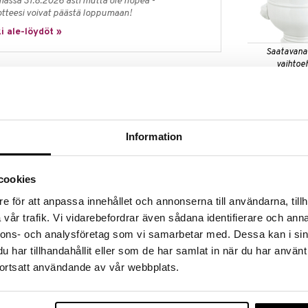
massa 31.8.2026 asti mutta ole nopea -
otteesi voivat päästä loppumaan!
i ale-löydöt »
Saatavana
vaihtoe
Keittokulho
PILLIVUYT
tehden omaa posliinimassaa ja valmistaen siitä
39,20
iinituotteita. Pillivuyt-posliini on klassista ja kuuluu
alk.
Information
eihin sen laadukkuuden ansiosta. Pillivuyt on myös
tikäytössä.
ää posliinia klassisella leijonanpäällä. Erittäin
cookies
keittoon tai antamaan ylellisyyttä arkipäivään.
e för att anpassa innehållet och annonserna till användarna, tillh
kun- ja kolhunkestävää, kestäen myös suuria
uninkestäviä ja erityisen sopivia mikroaaltouuniin -
vår trafik. Vi vidarebefordrar även sådana identifierare och anna
n (-30°C - +350°C).
nnons- och analysföretag som vi samarbetar med. Dessa kan i sin
 50cl (Halkaisija: 12,5 cm)
har tillhandahållit eller som de har samlat in när du har använt
Saatavana
ini
ortsatt användande av vår webbplats.
vaihtoe
Pillivuyt Neli
tävä