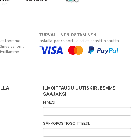
TURVALLINEN OSTAMINEN
varastoomme
laskulla, pankkikortilla tai asiakastilin kautta
 Sinua varten!
sivuillamme.
ILLA
ILMOITTAUDU UUTISKIRJEEMME
SAAJAKSI
NIMESI:
SÄHKÖPOSTIOSOITTEESI: