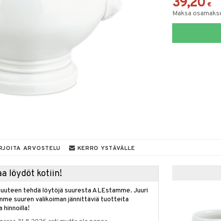
39,20
€
Maksa osamaksul
RJOITA ARVOSTELU
KERRO YSTÄVÄLLE
a löydöt kotiin!
isuuteen tehdä löytöjä suuresta ALEstamme. Juuri
mme suuren valikoiman jännittäviä tuotteita
a hinnoilla!