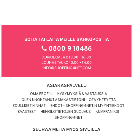
kkivoide
teutus & Soujaus
 verkkokaupasta
tevoide
ranajo & Ihonpuhdistus
justusvoide
kipuna
SOITA TAI LAITA MEILLE SÄHKÖPOSTIA
teri
0800 9 18486
siväri
AUKIOLOAJAT: 10.00 - 16.00
mänrajauskynät
LOUNASTAUKO 13.00 - 14.00
INFO@SHOPPING4NET.COM
ASIAKASPALVELU
OMA PROFIILI
KYSYMYKSIÄ & VASTAUKSIA
OLEN UNOHTANUT ASIAKASTIETONI
OTA YHTEYTTÄ
EDULLISET HINNAT
EHDOT - SHOPPING4NETIN MYYNTIEHDOT
EVÄSTEET
HENKILÖTIETOJEN SUOJAUS
KUMPPANIKSI
SHOPPING4NET
SEURAA MEITÄ MYÖS SIVUILLA