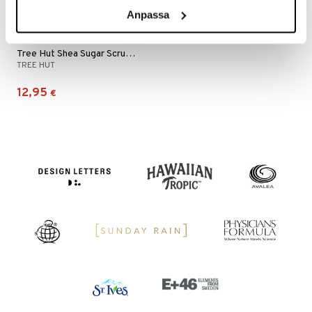
Anpassa
mänrajauskynät
Tree Hut Shea Sugar Scrub Bikini Reef
TREE HUT
12,95
€