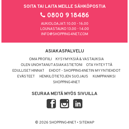
SOITA TAI LAITA MEILLE SÄHKÖPOSTIA
0800 9 18486
AUKIOLOAJAT: 10.00 - 16.00
LOUNASTAUKO 13.00 - 14.00
INFO@SHOPPING4NET.COM
ASIAKASPALVELU
OMA PROFIILI
KYSYMYKSIÄ & VASTAUKSIA
OLEN UNOHTANUT ASIAKASTIETONI
OTA YHTEYTTÄ
EDULLISET HINNAT
EHDOT - SHOPPING4NETIN MYYNTIEHDOT
EVÄSTEET
HENKILÖTIETOJEN SUOJAUS
KUMPPANIKSI
SHOPPING4NET
SEURAA MEITÄ MYÖS SIVUILLA
© 2026 SHOPPING4NET
•
SITEMAP