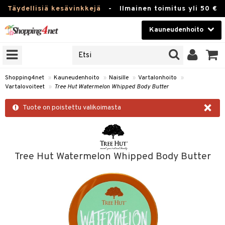
Täydellisiä kesävinkkejä
-
Ilmainen toimitus yli 50 €
Kauneudenhoito
ERKKEJÄ
Kauneudenhoito
M BRANDS
T
Piilolinssit
Shopping4net
»
Kauneudenhoito
»
Naisille
»
Vartalonhoito
»
Vartalovoiteet
»
Tree Hut Watermelon Whipped Body Butter
JAT
Luontaistuotteet
×
UOTTEITA
Tuote on poistettu valikoimasta
Apteekki
Fitness
t
Koti & Sisustus
Tree Hut Watermelon Whipped Body Butter
t Set
ito
Lelut, Lapsi & Vauva
jat / Kammat
inkotuotteet
Tuotemerkkejä
skuurit
koistuotteet
lakorut
iikka
Kampanjat
stenlähtö
eruskettavat tuotteet
vakorut
t Set
mit