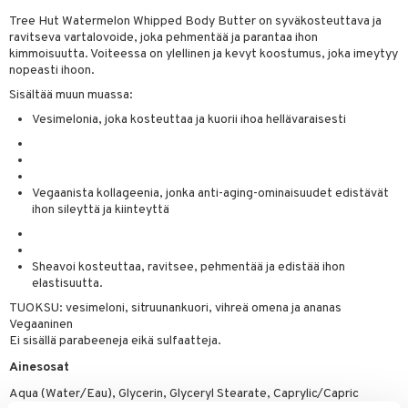
Tree Hut Watermelon Whipped Body Butter on syväkosteuttava ja
taloöljyt
ravitseva vartalovoide, joka pehmentää ja parantaa ihon
talovoiteet
kimmoisuutta. Voiteessa on ylellinen ja kevyt koostumus, joka imeytyy
nopeasti ihoon.
Sisältää muun muassa:
t
Vesimelonia, joka kosteuttaa ja kuorii ihoa hellävaraisesti
stenlähtö
sasto
ito
iikkalaukkuja
sväri
inkotuotteet
sit
mit
otteita
Vegaanista kollageenia, jonka anti-aging-ominaisuudet edistävät
ihon sileyttä ja kiinteyttä
toaineet
koistuotteet
er shave balm
ko
onhoito
toilu
eruskettavat tuotteet
er shave lotion
inkotuotteet
Sheavoi kosteuttaa, ravitsee, pehmentää ja edistää ihon
kölaitteet
vovoiteet
 de cologne
dorantit
linssit
elastisuutta.
mpoot
metiikkalaukkuja
 de toilette
koistuotteet
TUOKSU: vesimeloni, sitruunankuori, vihreä omena ja ananas
UE
Vegaaninen
vikkeita
rinta
japakkaukset
eruskettavat tuotteet
Ei sisällä parabeeneja eikä sulfaatteja.
e
spalvelu
Ainesosat
japakkaus
vojen poisto
 10
 System
ksiä & vastauksia
Aqua (Water/Eau), Glycerin, Glyceryl Stearate, Caprylic/Capric
amiot
ien hoito
he 1: Puhdistus
ito