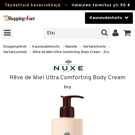
Täydellisiä kesävinkkejä
-
Ilmainen toimitus yli 50 €
Kauneudenhoito
ERKKEJÄ
Kauneudenhoito
M BRANDS
T
Piilolinssit
Shopping4net
»
Kauneudenhoito
»
Naisille
»
Vartalonhoito
»
Vartalovoiteet
»
Rêve de Miel Ultra Comforting Body Cream - Dry
JAT
Luontaistuotteet
UOTTEITA
Apteekki
Rêve de Miel Ultra Comforting Body Cream
Fitness
Dry
t
Koti & Sisustus
t Set
ito
Lelut, Lapsi & Vauva
jat / Kammat
inkotuotteet
Tuotemerkkejä
skuurit
koistuotteet
lakorut
iikka
Kampanjat
stenlähtö
eruskettavat tuotteet
vakorut
t Set
mit