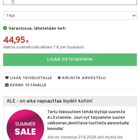
taloöljyt
talovoiteet
Varastossa, lähetetään heti
44,95
t
€
Maksa osamaksulla alkaen 7 € per kuukausi.
stenlähtö
sasto
ito
iikkalaukkuja
LISÄÄ OSTOSKORIIN
sväri
inkotuotteet
sit
mit
otteita
toaineet
koistuotteet
er shave balm
ko
onhoito
LISÄÄ TOIVELISTALLE
KIRJOITA ARVOSTELU
toilu
eruskettavat tuotteet
er shave lotion
inkotuotteet
KERRO YSTÄVÄLLE
kölaitteet
vovoiteet
 de cologne
dorantit
linssit
ALE - on aika napsauttaa löydöt kotiin!
mpoot
metiikkalaukkuja
 de toilette
koistuotteet
UE
Tartu tilaisuuteen tehdä löytöjä suuresta
vikkeita
rinta
japakkaukset
eruskettavat tuotteet
e
ALEstamme. Juuri nyt tarjoamme suuren
spalvelu
valikoiman jännittäviä tuotteita alennetuilla
japakkaus
vojen poisto
 10
 System
hinnoilla!
ksiä & vastauksia
amiot
Ale on voimassa 31.8.2026 asti mutta ole
ien hoito
he 1: Puhdistus
ito