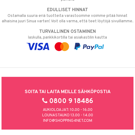
EDULLISET HINNAT
Ostamalla suuria eriä tuotteita varastoomme voimme pitää hinnat
alhaisina juuri Sinua varten! Voit olla varma, että teet löytöjä sivuillamme.
TURVALLINEN OSTAMINEN
laskulla, pankkikortilla tai asiakastilin kautta
SOITA TAI LAITA MEILLE SÄHKÖPOSTIA
0800 9 18486
AUKIOLOAJAT: 10.00 - 16.00
LOUNASTAUKO 13.00 - 14.00
INFO@SHOPPING4NET.COM