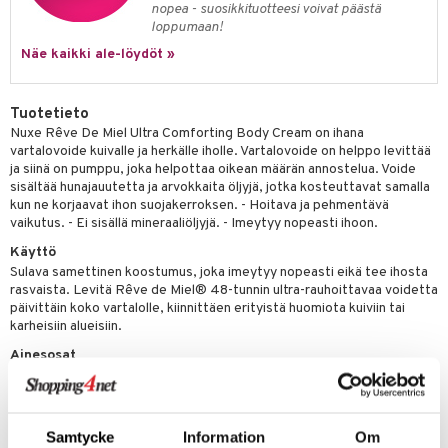
nopea - suosikkituotteesi voivat päästä
tuotetta
ranajotuotteet
hkugeelit & saippuat
loppumaan!
he 2: Kirkastus
ien- ja Vartalonhoito
 verkkokaupasta
Näe kaikki ale-löydöt »
ta & Viikset
talovoiteet
he 3: Kosteutus
teudenhoito
likiilto
t
distaminen
rinta ja naamiot
lipuna
matics Elixir
o
Tuotetieto
rumit
Nuxe Rêve De Miel Ultra Comforting Body Cream on ihana
distus
ltenrajausväri
yx
inkosuoja
vartalovoide kuivalle ja herkälle iholle. Vartalovoide on helppo levittää
mänympärysvoiteet
rumit
ja siinä on pumppu, joka helpottaa oikean määrän annostelua. Voide
makarvat
nique Happy
aihetta Miehille
sisältää hunajauutetta ja arvokkaita öljyjä, jotka kosteuttavat samalla
mien/Huulten Hoito
miväri
nique Happy For Men
kun ne korjaavat ihon suojakerroksen. - Hoitava ja pehmentävä
nhoito
vaikutus. - Ei sisällä mineraaliöljyjä. - Imeytyy nopeasti ihoon.
kkisiveltmit
kastus
Käyttö
kkivoide
Sulava samettinen koostumus, joka imeytyy nopeasti eikä tee ihosta
teutus & Soujaus
rasvaista. Levitä Rêve de Miel® 48-tunnin ultra-rauhoittavaa voidetta
tevoide
päivittäin koko vartalolle, kiinnittäen erityistä huomiota kuiviin tai
ranajo & Ihonpuhdistus
karheisiin alueisiin.
justusvoide
Ainesosat
kipuna
AQUA/WATER, GLYCERIN, PRUNUS AMYGDALUS DULCIS (SWEET
ALMOND) OIL, CAPRYLIC/CAPRIC TRIGLYCERIDE,
teri
BUTYROSPERMUM PARKII (SHEA) BUTTER, HYDROGENATED
Samtycke
Information
Om
COCONUT OIL, GLYCERYL STEARATE CITRATE, DIMETHICONE,
siväri