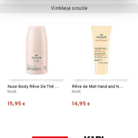
Vinkkejä sinulle
Nuxe Body Rêve De Thé Fresh Feel Deodorant Roll On
Rêve de Miel Hand and Nail Cream
NUXE
NUXE
15,95
14,95
€
€