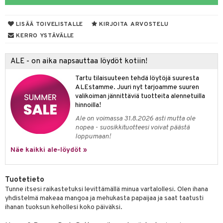
taloöljyt
LISÄÄ TOIVELISTALLE
KIRJOITA ARVOSTELU
talovoiteet
KERRO YSTÄVÄLLE
ALE - on aika napsauttaa löydöt kotiin!
t
Tartu tilaisuuteen tehdä löytöjä suuresta
stenlähtö
sasto
ito
iikkalaukkuja
ALEstamme. Juuri nyt tarjoamme suuren
valikoiman jännittäviä tuotteita alennetuilla
sväri
inkotuotteet
sit
mit
otteita
hinnoilla!
toaineet
koistuotteet
er shave balm
ko
onhoito
Ale on voimassa 31.8.2026 asti mutta ole
nopea - suosikkituotteesi voivat päästä
toilu
eruskettavat tuotteet
er shave lotion
inkotuotteet
loppumaan!
kölaitteet
Näe kaikki ale-löydöt »
vovoiteet
 de cologne
dorantit
linssit
mpoot
metiikkalaukkuja
 de toilette
koistuotteet
UE
Tuotetieto
vikkeita
rinta
japakkaukset
eruskettavat tuotteet
e
Tunne itsesi raikastetuksi levittämällä minua vartalollesi. Olen ihana
spalvelu
yhdistelmä makeaa mangoa ja mehukasta papaijaa ja saat taatusti
japakkaus
vojen poisto
 10
 System
ihanan tuoksun kehollesi koko päiväksi.
ksiä & vastauksia
amiot
ien hoito
he 1: Puhdistus
ito