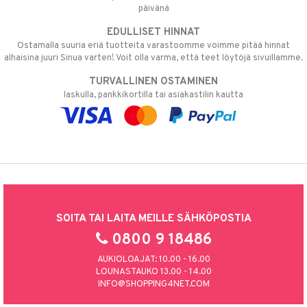
päivänä
EDULLISET HINNAT
Ostamalla suuria eriä tuotteita varastoomme voimme pitää hinnat
alhaisina juuri Sinua varten! Voit olla varma, että teet löytöjä sivuillamme.
TURVALLINEN OSTAMINEN
laskulla, pankkikortilla tai asiakastilin kautta
SOITA TAI LAITA MEILLE SÄHKÖPOSTIA
0800 9 18486
AUKIOLOAJAT: 10.00 - 16.00
LOUNASTAUKO 13.00 - 14.00
INFO@SHOPPING4NET.COM