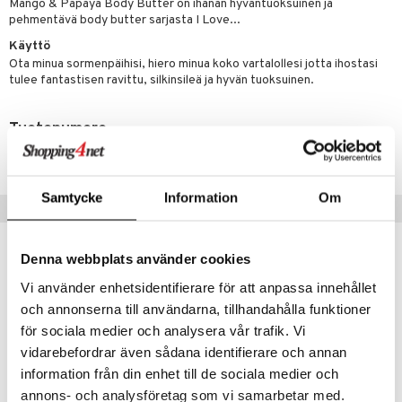
Mango & Papaya Body Butter on ihanan hyväntuoksuinen ja
tuotetta
pehmentävä body butter sarjasta I Love...
ranajotuotteet
hkugeelit & saippuat
he 2: Kirkastus
ien- ja Vartalonhoito
 verkkokaupasta
Käyttö
ta & Viikset
talovoiteet
he 3: Kosteutus
teudenhoito
likiilto
t
Ota minua sormenpäihisi, hiero minua koko vartalollesi jotta ihostasi
tulee fantastisen ravittu, silkinsileä ja hyvän tuoksuinen.
distaminen
rinta ja naamiot
lipuna
matics Elixir
o
rumit
distus
ltenrajausväri
yx
inkosuoja
Tuotenumero
mänympärysvoiteet
rumit
makarvat
CIL25-J-200-XX-XX
nique Happy
aihetta Miehille
mien/Huulten Hoito
miväri
nique Happy For Men
nhoito
Samtycke
Information
Om
Suositut tuotteet
kkisiveltmit
kastus
kkivoide
teutus & Soujaus
Denna webbplats använder cookies
tevoide
ranajo & Ihonpuhdistus
Vi använder enhetsidentifierare för att anpassa innehållet
justusvoide
och annonserna till användarna, tillhandahålla funktioner
för sociala medier och analysera vår trafik. Vi
kipuna
vidarebefordrar även sådana identifierare och annan
teri
information från din enhet till de sociala medier och
annons- och analysföretag som vi samarbetar med.
siväri