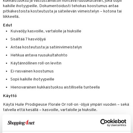
kukkaistuoksu ja vastustamaton hohtava ruusukultaväri, joka sopii
kaikille ihotyypeille. Dokumentoidusti tehokas koostumus antaa
mänrajauskynät
pitkäkestoista kosteutusta ja säteilevän viimeistelyn – kotona tai
liikkeellä.
Edut
Kuivaöljy kasvoille, vartalolle ja hiuksille
Sisältää 7 kasviöljyä
Antaa kosteutusta ja satiiniviimeistelyn
Hehkua antava ruusukultahohto
Käytännöllinen roll-on levitin
Ei-rasvainen koostumus
Sopii kaikille ihotyypeille
Hienovarainen kukkaistuoksu aistillisella tunteella
Käyttö
Käytä Huile Prodigieuse Florale Or roll-on -öljyä ympäri vuoden – sekä
talvella että kesällä – kasvoille, vartalolle ja hiuksille.
Kasvoille:
Pyöritä tuotetta kädessä ennen kasvoille levittämistä tai pyöritä
suoraan iholle ja hiero varovasti.