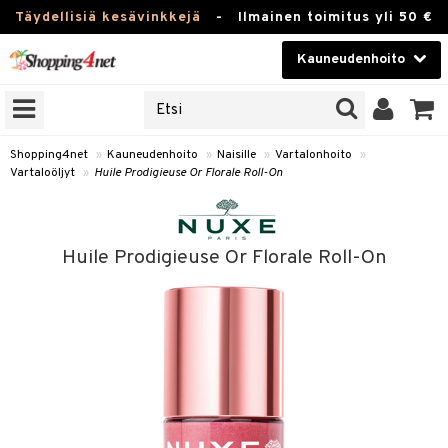
Täydellisiä kesävinkkejä
-
Ilmainen toimitus yli 50 €
Kauneudenhoito
ERKKEJÄ
Kauneudenhoito
M BRANDS
T
Piilolinssit
Shopping4net
»
Kauneudenhoito
»
Naisille
»
Vartalonhoito
»
Vartaloöljyt
»
Huile Prodigieuse Or Florale Roll-On
JAT
Luontaistuotteet
UOTTEITA
Apteekki
Huile Prodigieuse Or Florale Roll-On
Fitness
t
Koti & Sisustus
t Set
ito
Lelut, Lapsi & Vauva
jat / Kammat
inkotuotteet
Tuotemerkkejä
skuurit
koistuotteet
lakorut
iikka
Kampanjat
stenlähtö
eruskettavat tuotteet
vakorut
t Set
mit