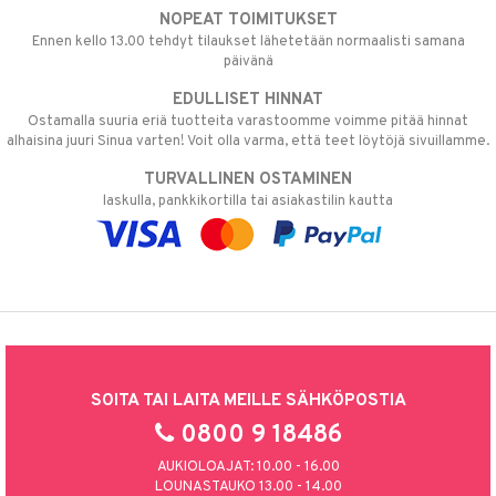
NOPEAT TOIMITUKSET
Ennen kello 13.00 tehdyt tilaukset lähetetään normaalisti samana
päivänä
EDULLISET HINNAT
Ostamalla suuria eriä tuotteita varastoomme voimme pitää hinnat
alhaisina juuri Sinua varten! Voit olla varma, että teet löytöjä sivuillamme.
TURVALLINEN OSTAMINEN
laskulla, pankkikortilla tai asiakastilin kautta
SOITA TAI LAITA MEILLE SÄHKÖPOSTIA
0800 9 18486
AUKIOLOAJAT: 10.00 - 16.00
LOUNASTAUKO 13.00 - 14.00