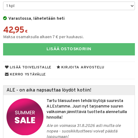
taloöljyt
talovoiteet
Varastossa, lähetetään heti
42,95
€
Maksa osamaksulla alkaen 7 € per kuukausi.
t
LISÄÄ OSTOSKORIIN
stenlähtö
sasto
ito
iikkalaukkuja
sväri
inkotuotteet
sit
mit
otteita
LISÄÄ TOIVELISTALLE
KIRJOITA ARVOSTELU
toaineet
koistuotteet
er shave balm
ko
onhoito
KERRO YSTÄVÄLLE
toilu
eruskettavat tuotteet
er shave lotion
inkotuotteet
ALE - on aika napsauttaa löydöt kotiin!
kölaitteet
vovoiteet
 de cologne
dorantit
linssit
Tartu tilaisuuteen tehdä löytöjä suuresta
mpoot
metiikkalaukkuja
 de toilette
koistuotteet
UE
ALEstamme. Juuri nyt tarjoamme suuren
valikoiman jännittäviä tuotteita alennetuilla
vikkeita
rinta
japakkaukset
eruskettavat tuotteet
e
hinnoilla!
spalvelu
japakkaus
vojen poisto
Ale on voimassa 31.8.2026 asti mutta ole
 10
 System
ksiä & vastauksia
nopea - suosikkituotteesi voivat päästä
amiot
ien hoito
loppumaan!
he 1: Puhdistus
ito