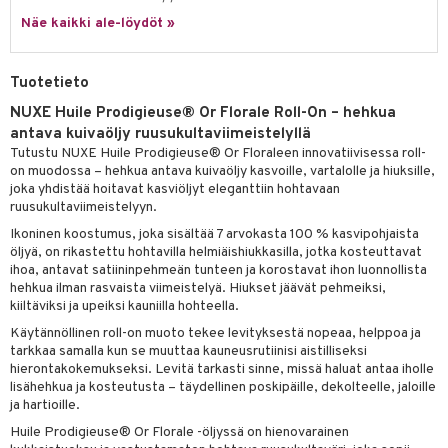
tuotetta
Näe kaikki ale-löydöt »
ranajotuotteet
hkugeelit & saippuat
he 2: Kirkastus
ien- ja Vartalonhoito
 verkkokaupasta
ta & Viikset
talovoiteet
he 3: Kosteutus
teudenhoito
likiilto
t
Tuotetieto
distaminen
rinta ja naamiot
lipuna
matics Elixir
o
NUXE Huile Prodigieuse® Or Florale Roll-On – hehkua
rumit
antava kuivaöljy ruusukultaviimeistelyllä
distus
ltenrajausväri
yx
inkosuoja
Tutustu NUXE Huile Prodigieuse® Or Floraleen innovatiivisessa roll-
mänympärysvoiteet
rumit
makarvat
nique Happy
on muodossa – hehkua antava kuivaöljy kasvoille, vartalolle ja hiuksille,
aihetta Miehille
joka yhdistää hoitavat kasviöljyt eleganttiin hohtavaan
mien/Huulten Hoito
miväri
nique Happy For Men
nhoito
ruusukultaviimeistelyyn.
Ikoninen koostumus, joka sisältää 7 arvokasta 100 % kasvipohjaista
kkisiveltmit
kastus
öljyä, on rikastettu hohtavilla helmiäishiukkasilla, jotka kosteuttavat
ihoa, antavat satiininpehmeän tunteen ja korostavat ihon luonnollista
kkivoide
teutus & Soujaus
hehkua ilman rasvaista viimeistelyä. Hiukset jäävät pehmeiksi,
kiiltäviksi ja upeiksi kauniilla hohteella.
tevoide
ranajo & Ihonpuhdistus
Käytännöllinen roll-on muoto tekee levityksestä nopeaa, helppoa ja
justusvoide
tarkkaa samalla kun se muuttaa kauneusrutiinisi aistilliseksi
hierontakokemukseksi. Levitä tarkasti sinne, missä haluat antaa iholle
kipuna
lisähehkua ja kosteutusta – täydellinen poskipäille, dekolteelle, jaloille
ja hartioille.
teri
Huile Prodigieuse® Or Florale -öljyssä on hienovarainen
siväri