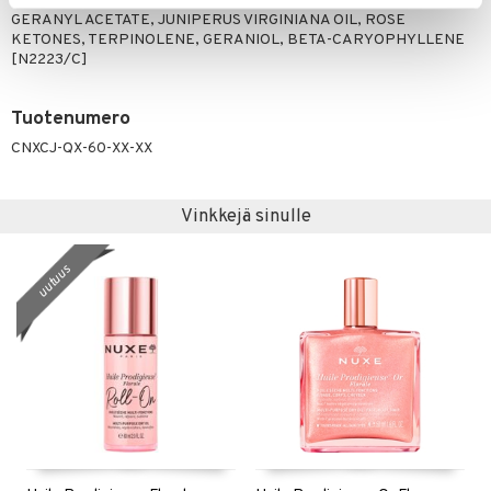
CITRONELLOL, LAVANDULA OIL/EXTRACT, TERPINEOL,
GERANYL ACETATE, JUNIPERUS VIRGINIANA OIL, ROSE
KETONES, TERPINOLENE, GERANIOL, BETA-CARYOPHYLLENE
[N2223/C]
Tuotenumero
CNXCJ-QX-60-XX-XX
Vinkkejä sinulle
uutuus